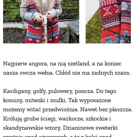
Najpierw angora, na nią szetland, a na koniec
nasza owcza wełna. Chłód nie ma żadnych szans.
Kardigany, golfy, pulowery, poncza. Do tego
kominy, mitenki i mufki. Tak wyposażone
możemy witać przedwiośnie. Nawet bez płaszcza.
Królują grube ściegi, warkocze, szkockie i
skandynawskie wzory. Dzianinowe sweterki
wystają spod ażurowych, a te z kolei spod