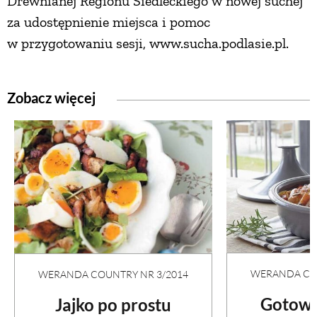
Drewnianej Regionu Siedleckiego w nowej suchej
za udostępnienie miejsca i pomoc
w przygotowaniu sesji, www.sucha.podlasie.pl.
Zobacz więcej
WERANDA COU
WERANDA COUNTRY NR 3/2014
Gotowa
Jajko po prostu