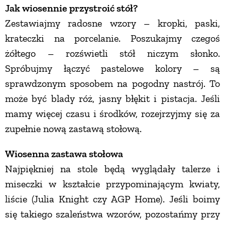
Jak wiosennie przystroić stół?
PRZEPISY
Zestawiajmy radosne wzory – kropki, paski,
krateczki na porcelanie. Poszukajmy czegoś
ŚNIADANIA
żółtego – rozświetli stół niczym słonko.
Spróbujmy łączyć pastelowe kolory – są
sprawdzonym sposobem na pogodny nastrój. To
PRZYSTAWKI
może być blady róż, jasny błękit i pistacja. Jeśli
mamy więcej czasu i środków, rozejrzyjmy się za
ZUPY
zupełnie nową zastawą stołową.
DANIA GŁÓWNE
Wiosenna zastawa stołowa
Najpiękniej na stole będą wyglądały talerze i
CIASTA I DESERY
miseczki w kształcie przypominającym kwiaty,
liście (Julia Knight czy AGP Home). Jeśli boimy
DODATKI
się takiego szaleństwa wzorów, pozostańmy przy