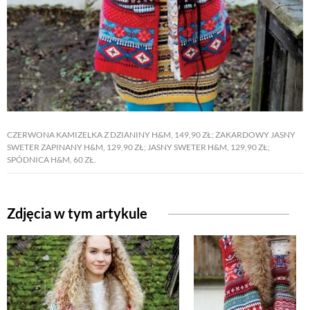
CZERWONA KAMIZELKA Z DZIANINY H&M, 149,90 ZŁ; ŻAKARDOWY JASNY
SWETER ZAPINANY H&M, 129,90 ZŁ; JASNY SWETER H&M, 129,90 ZŁ;
SPÓDNICA H&M, 60 ZŁ.
Zdjęcia w tym artykule