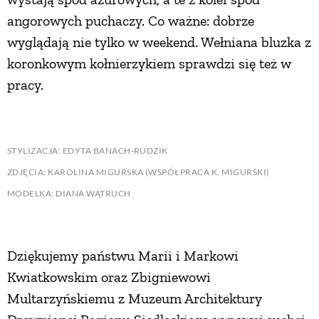
angorowych puchaczy. Co ważne: dobrze
wyglądają nie tylko w weekend. Wełniana bluzka z
koronkowym kołnierzykiem sprawdzi się też w
pracy.
STYLIZACJA: EDYTA BANACH-RUDZIK
ZDJĘCIA: KAROLINA MIGURSKA (WSPÓŁPRACA K. MIGURSKI)
MODELKA: DIANA WĄTRUCH
Dziękujemy państwu Marii i Markowi
Kwiatkowskim oraz Zbigniewowi
Multarzyńskiemu z Muzeum Architektury