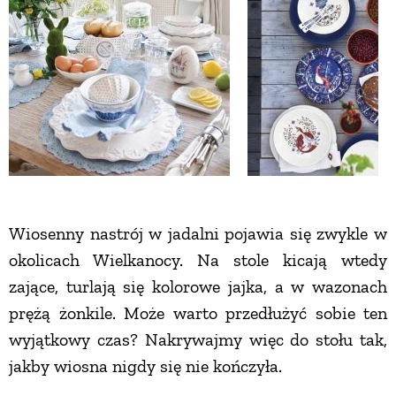
ZWIERZĘTA W NATURZE
GRZYBY
KRAJOBRAZ
RĘKODZIEŁO
Wiosenny nastrój w jadalni pojawia się zwykle w
okolicach Wielkanocy. Na stole kicają wtedy
RZEMIOSŁO
zające, turlają się kolorowe jajka, a w wazonach
prężą żonkile. Może warto przedłużyć sobie ten
ZWYCZAJE
wyjątkowy czas? Nakrywajmy więc do stołu tak,
jakby wiosna nigdy się nie kończyła.
ZRÓB TO SAM