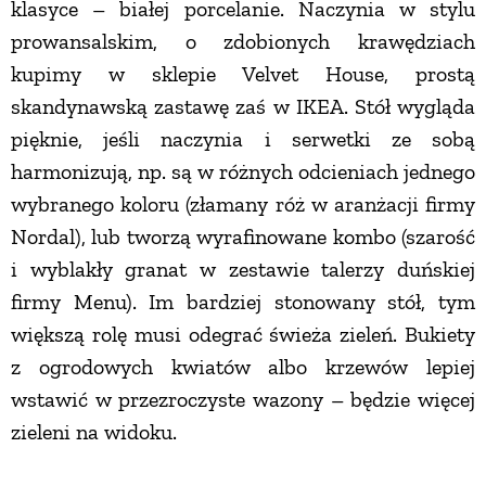
klasyce – białej porcelanie. Naczynia w stylu
PRZETWORY
prowansalskim, o zdobionych krawędziach
kupimy w sklepie Velvet House, prostą
INNE
skandynawską zastawę zaś w IKEA. Stół wygląda
pięknie, jeśli naczynia i serwetki ze sobą
harmonizują, np. są w różnych odcieniach jednego
wybranego koloru (złamany róż w aranżacji firmy
Nordal), lub tworzą wyrafinowane kombo (szarość
i wyblakły granat w zestawie talerzy duńskiej
firmy Menu). Im bardziej stonowany stół, tym
większą rolę musi odegrać świeża zieleń. Bukiety
z ogrodowych kwiatów albo krzewów lepiej
wstawić w przezroczyste wazony – będzie więcej
zieleni na widoku.