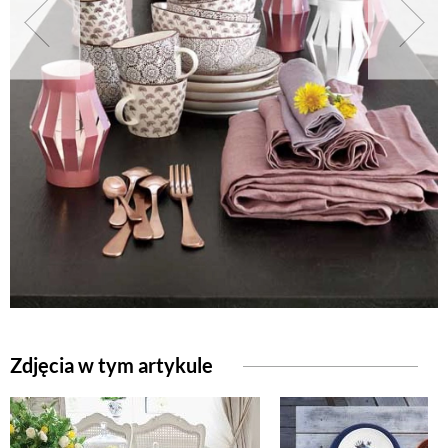
NATURALNIE
URODA
NATURALNA APTECZKA
DLA DOMU
EKO ŻYCIE
Zdjęcia w tym artykule
PRZYRODA
ZWIERZĘTA DOMOWE