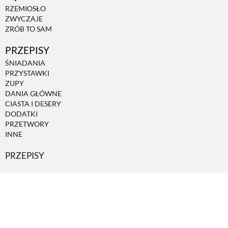
RZEMIOSŁO
ZWYCZAJE
ZRÓB TO SAM
PRZEPISY
ŚNIADANIA
PRZYSTAWKI
ZUPY
DANIA GŁÓWNE
CIASTA I DESERY
DODATKI
PRZETWORY
INNE
PRZEPISY
PRENUMERATA
Copyright © 2018 Weranda Country | Wydawnictwo Te-Jot Teresa
Jaskierny-Kowalkowska Sp.k.