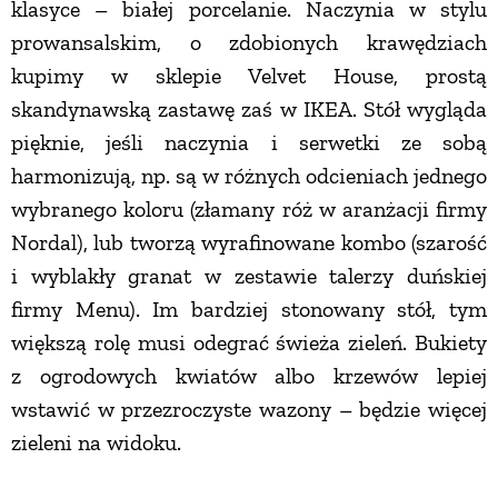
klasyce – białej porcelanie. Naczynia w stylu
PRZETWORY
prowansalskim, o zdobionych krawędziach
kupimy w sklepie Velvet House, prostą
INNE
skandynawską zastawę zaś w IKEA. Stół wygląda
pięknie, jeśli naczynia i serwetki ze sobą
harmonizują, np. są w różnych odcieniach jednego
wybranego koloru (złamany róż w aranżacji firmy
Nordal), lub tworzą wyrafinowane kombo (szarość
i wyblakły granat w zestawie talerzy duńskiej
firmy Menu). Im bardziej stonowany stół, tym
większą rolę musi odegrać świeża zieleń. Bukiety
z ogrodowych kwiatów albo krzewów lepiej
wstawić w przezroczyste wazony – będzie więcej
zieleni na widoku.