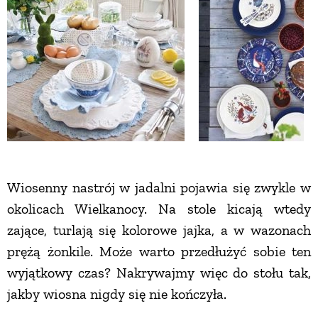
ZWIERZĘTA W NATURZE
GRZYBY
KRAJOBRAZ
RĘKODZIEŁO
Wiosenny nastrój w jadalni pojawia się zwykle w
okolicach Wielkanocy. Na stole kicają wtedy
RZEMIOSŁO
zające, turlają się kolorowe jajka, a w wazonach
prężą żonkile. Może warto przedłużyć sobie ten
ZWYCZAJE
wyjątkowy czas? Nakrywajmy więc do stołu tak,
jakby wiosna nigdy się nie kończyła.
ZRÓB TO SAM