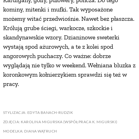
Kardigany, golfy, pulowery, poncza. Do tego
kominy, mitenki i mufki. Tak wyposażone
możemy witać przedwiośnie. Nawet bez płaszcza.
Królują grube ściegi, warkocze, szkockie i
skandynawskie wzory. Dzianinowe sweterki
wystają spod ażurowych, a te z kolei spod
angorowych puchaczy. Co ważne: dobrze
wyglądają nie tylko w weekend. Wełniana bluzka z
koronkowym kołnierzykiem sprawdzi się też w
pracy.
STYLIZACJA: EDYTA BANACH-RUDZIK
ZDJĘCIA: KAROLINA MIGURSKA (WSPÓŁPRACA K. MIGURSKI)
MODELKA: DIANA WĄTRUCH