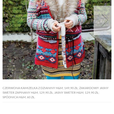
CZERWONA KAMIZELKA Z DZIANINY H&M, 149,90 ZŁ; ŻAKARDOWY JASNY
SWETER ZAPINANY H&M, 129,90 ZŁ; JASNY SWETER H&M, 129,90 ZŁ;
SPÓDNICA H&M, 60 ZŁ.