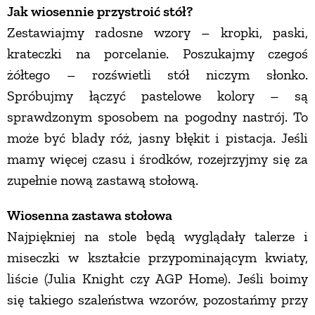
Jak wiosennie przystroić stół?
PRZEPISY
Zestawiajmy radosne wzory – kropki, paski,
krateczki na porcelanie. Poszukajmy czegoś
ŚNIADANIA
żółtego – rozświetli stół niczym słonko.
Spróbujmy łączyć pastelowe kolory – są
sprawdzonym sposobem na pogodny nastrój. To
PRZYSTAWKI
może być blady róż, jasny błękit i pistacja. Jeśli
mamy więcej czasu i środków, rozejrzyjmy się za
ZUPY
zupełnie nową zastawą stołową.
DANIA GŁÓWNE
Wiosenna zastawa stołowa
Najpiękniej na stole będą wyglądały talerze i
CIASTA I DESERY
miseczki w kształcie przypominającym kwiaty,
liście (Julia Knight czy AGP Home). Jeśli boimy
DODATKI
się takiego szaleństwa wzorów, pozostańmy przy