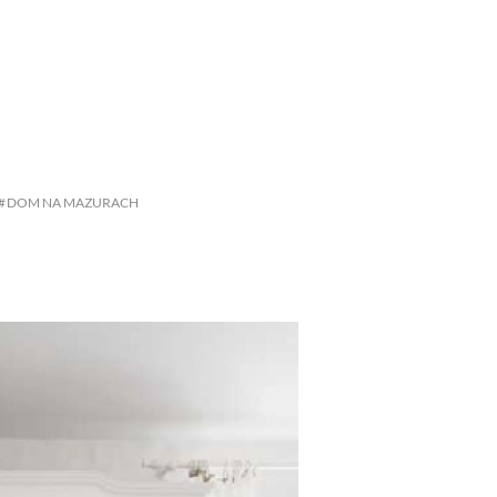
SCE
DOMY NA ŚWIECIE
URZĄDZAMY D
 I OWOCE
ROŚLINY OGRODOWE
PORA
 OGRODU
NATURALNIE
URODA
NATU
DOM NA MAZURACH
U
EKO ŻYCIE
PRZYRODA
ZWIERZĘT
URZE
GRZYBY
KRAJOBRAZ
RĘKODZI
B TO SAM
PRZEPISY
ŚNIADANIA
PR
NE
CIASTA I DESERY
DODATKI
PRZE