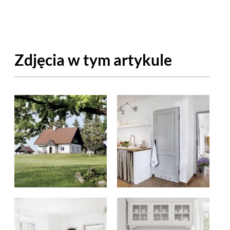
OM
BUDUJEMY DOM
DY
ZIELEŃ W DOMU
Zdjęcia w tym artykule
RALNA APTECZKA
A DOMOWE
EŁO
RZEMIOSŁO
ZYSTAWKI
ZUPY
TWORY
INNE