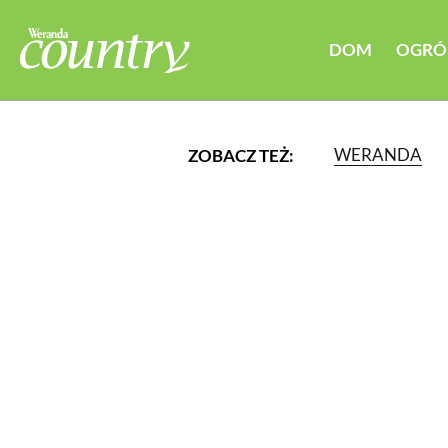
DOM
OGRÓ
WERANDA
ZOBACZ TEŻ:
LUB WYBIERZ JEDNĄ Z K