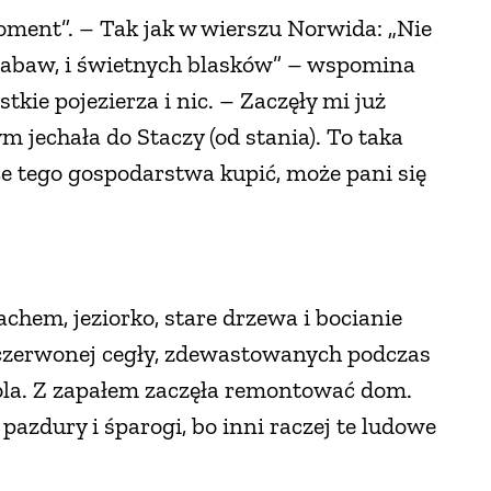
ment”. – Tak jak w wierszu Norwida: „Nie
 zabaw, i świetnych blasków” – wspomina
tkie pojezierza i nic. – Zaczęły mi już
 jechała do Staczy (od stania). To taka
ce tego gospodarstwa kupić, może pani się
hem, jeziorko, stare drzewa i bocianie
 czerwonej cegły, zdewastowanych podczas
Jola. Z zapałem zaczęła remontować dom.
zdury i śparogi, bo inni raczej te ludowe