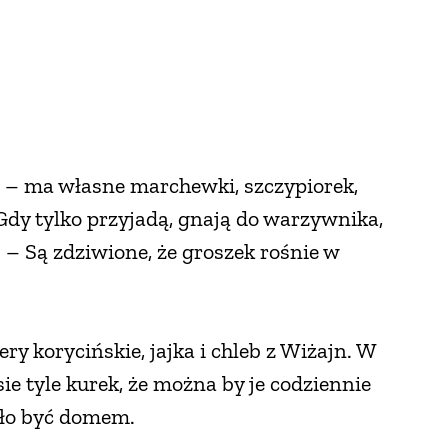
i – ma własne marchewki, szczypiorek,
 Gdy tylko przyjadą, gnają do warzywnika,
 – Są zdziwione, że groszek rośnie w
ry korycińskie, jajka i chleb z Wiżajn. W
ie tyle kurek, że można by je codziennie
ęło być domem.