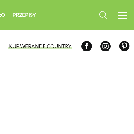
ŁO
PRZEPISY
KUP WERANDĘ COUNTRY
WYBIERZ TYP WYDANIA
WYDANIE DRUKOWANE
aktualny numer z dostawą do domu
E-WYDANIE PDF
przeglądaj bezpośrednio na Twoim
komputerze lub urządzeniu mobilnym