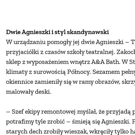
Dwie Agnieszki i styl skandynawski
W urządzaniu pomogły jej dwie Agnieszki – Tu
przyjaciółki z czasów szkoły teatralnej. Zak
sklep z wyposażeniem wnętrz A&A Bath. W St
klimaty z surowością Północy. Sezamem pełny
okiennice zamieniły się w ramy obrazów, skrzy
malowały deski.
– Szef ekipy remontowej myślał, że przyjadą p
potrafimy tyle zrobić – śmieją się Agnieszk
starych dech zrobiły wieszak, wkręciły tylko h