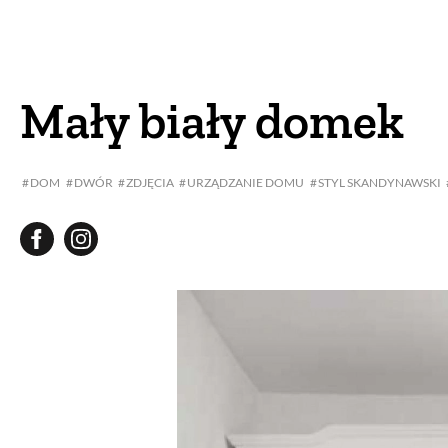
DOM
DOMY W POL
OGRÓD
WARZYWA
Mały biały domek
PROJEKTOWANIE
DOM
DWÓR
ZDJĘCIA
URZĄDZANIE DOMU
STYL SKANDYNAWSKI
DLA DOM
ZWIERZĘTA W NAT
ZWYCZAJE
ZRÓ
DANIA GŁÓW