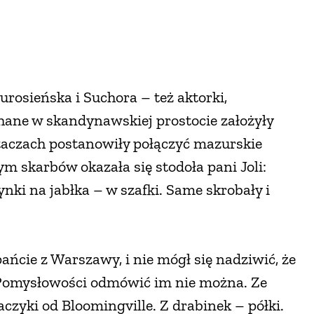
rosieńska i Suchora – też aktorki,
ochane w skandynawskiej prostocie założyły
aczach postanowiły połączyć mazurskie
m skarbów okazała się stodoła pani Joli:
nki na jabłka – w szafki. Same skrobały i
ańcie z Warszawy, i nie mógł się nadziwić, że
i. Pomysłowości odmówić im nie można. Ze
aczyki od Bloomingville. Z drabinek – półki.