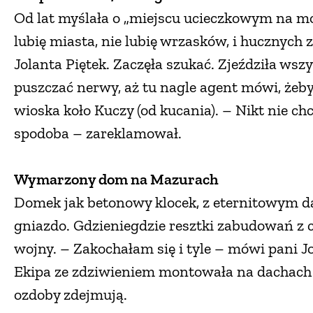
Od lat myślała o „miejscu ucieczkowym na mo
lubię miasta, nie lubię wrzasków, i hucznych
Jolanta Piętek. Zaczęła szukać. Zjeździła wszys
puszczać nerwy, aż tu nagle agent mówi, żebym
wioska koło Kuczy (od kucania). – Nikt nie ch
spodoba – zareklamował.
Wymarzony dom na Mazurach
Domek jak betonowy klocek, z eternitowym dac
gniazdo. Gdzieniegdzie resztki zabudowań z
wojny. – Zakochałam się i tyle – mówi pani 
Ekipa ze zdziwieniem montowała na dachach pa
ozdoby zdejmują.