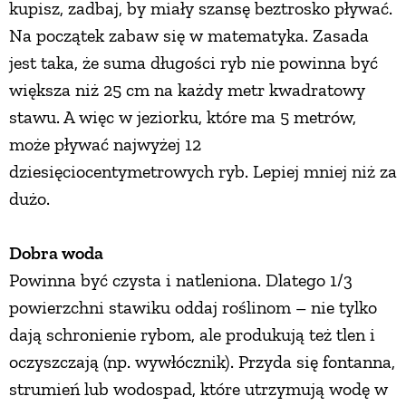
kupisz, zadbaj, by miały szansę beztrosko pływać.
Na początek zabaw się w matematyka. Zasada
ZWIERZĘTA W NATURZE
jest taka, że suma długości ryb nie powinna być
większa niż 25 cm na każdy metr kwadratowy
GRZYBY
stawu. A więc w jeziorku, które ma 5 metrów,
może pływać najwyżej 12
KRAJOBRAZ
dziesięciocentymetrowych ryb. Lepiej mniej niż za
dużo.
RĘKODZIEŁO
Dobra woda
RZEMIOSŁO
Powinna być czysta i natleniona. Dlatego 1/3
powierzchni stawiku oddaj roślinom – nie tylko
ZWYCZAJE
dają schronienie rybom, ale produkują też tlen i
oczyszczają (np. wywłócznik). Przyda się fontanna,
ZRÓB TO SAM
strumień lub wodospad, które utrzymują wodę w