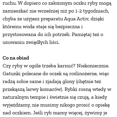
ruchu. W dopiero co założonym oczku ryby mogą
zamieszkać nie wcześniej niż po 1-2 tygodniach,
PRZEPISY
chyba że użyjesz preparatu Aqua Activ, dzięki
któremu woda staje się bezpieczna i
ŚNIADANIA
przystosowana do ich potrzeb. Pamiętaj też o
usuwaniu zwiędłych liści.
PRZYSTAWKI
Co na obiad
ZUPY
Czy ryby w ogóle trzeba karmić? Niekoniecznie.
Gatunki polecane do oczek są roślinożerne, więc
DANIA GŁÓWNE
radzą sobie same i zjadają glony (chętnie też
przekąszą larwy komarów). Rybki rosną wtedy w
CIASTA I DESERY
naturalnym tempie i świetnie się czują, a kiedy
wyjeżdżamy, nie musimy nikogo prosić o opiekę
DODATKI
nad oczkiem. Jeśli ryb mamy więcej, żywimy je