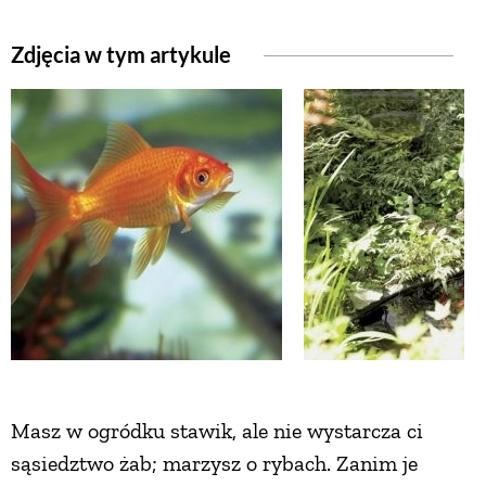
Zdjęcia w tym artykule
NATURALNIE
URODA
NATURALNA APTECZKA
DLA DOMU
EKO ŻYCIE
PRZYRODA
Masz w ogródku stawik, ale nie wystarcza ci
sąsiedztwo żab; marzysz o rybach. Zanim je
ZWIERZĘTA DOMOWE