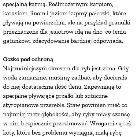
specjalną karmą. Roślinożernym: karpiom,
PRZETWORY
karasiom, linom i jaziom kupmy pałeczki, które
pływają na powierzchni, ale na przykład granulki
INNE
przeznaczone dla jesiotrów idą na dno, co temu
gatunkowi zdecydowanie bardziej odpowiada.
Oczko pod ochroną
Najtrudniejszym okresem dla ryb jest zima. Gdy
woda zamarznie, musimy zadbać, aby docierała
do niej dostateczna ilość tlenu. Zapewniają to
specjalne pływające grzałki lub sztuczne
styropianowe przeręble. Staw powinien mieć co
najmniej metr głębokości, aby ryby miały szansę
w nim bezpiecznie przezimować. Wrogami są też
koty, które bez problemu wyciągną małą rybę,