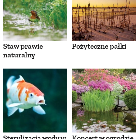
Staw prawie
Pożyteczne pałki
naturalny
Sterylizacja wody w
Koncert w ogrodzie