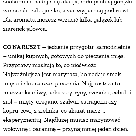
znakomicie nadaje się akacja, miło pachną gałązki
winorośli. Pal ognisko, a żar wygarniaj pod ruszt.
Dla aromatu możesz wrzucić kilka gałązek lub
ziarenek jałowca.
CO NA RUSZT
– jedzenie przygotuj samodzielnie
– unikaj kupnych, gotowych do pieczenia mięs.
Przyprawy maskują to, co nieświeże.
Najważniejsza jest marynata, bo nadaje smak
mięsu i skraca czas pieczenia. Najprostsza to
mieszanka oliwy, soku z cytryny, czosnku, cebuli i
ziół – mięty, oregano, szałwii, estragonu czy
kopru. Rwij z zielnika, co akurat masz, i
eksperymentuj. Najdłużej musisz marynować
wołowinę i baraninę – przynajmniej jeden dzień.