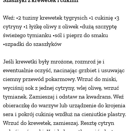
Weź: •2 tuziny krewetek tygrysich •1 cukinię •3
cytryny •1 łyżkę oliwy z oliwek •dużą szczyptę
świeżego tymianku •sól i pieprz do smaku
•szpadki do szaszłyków
Jeśli krewetki były mrożone, rozmroź je i
ewentualnie oczyść, nacinając grzbiet i usuwając
ciemny przewód pokarmowy. Wrzuć do miski,
wyciśnij sok z jednej cytryny, wlej oliwę, wrzuć
tymianek. Zamieszaj i odstaw na kwadrans. Weź
obieraczkę do warzyw lub urządzenie do krojenia
sera i pokrój cukinię wzdłuż na cieniutkie plastry.
Wrzuć do krewetek, zamieszaj. Resztę cytryn