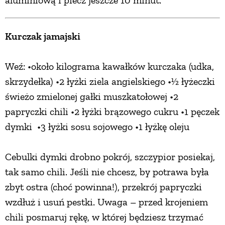
Kurczak jamajski
Weź: •około kilograma kawałków kurczaka (udka,
skrzydełka) •2 łyżki ziela angielskiego •1⁄2 łyżeczki
świeżo zmielonej gałki muszkatołowej •2
papryczki chili •2 łyżki brązowego cukru •1 pęczek
dymki •3 łyżki sosu sojowego •1 łyżkę oleju
Cebulki dymki drobno pokrój, szczypior posiekaj,
tak samo chili. Jeśli nie chcesz, by potrawa była
zbyt ostra (choć powinna!), przekrój papryczki
wzdłuż i usuń pestki. Uwaga – przed krojeniem
chili posmaruj rękę, w której będziesz trzymać