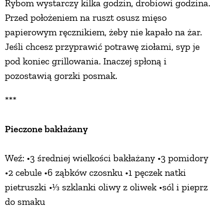
Rybom wystarczy kilka godzin, drobiowi godzina.
Przed położeniem na ruszt osusz mięso
papierowym ręcznikiem, żeby nie kapało na żar.
Jeśli chcesz przyprawić potrawę ziołami, syp je
pod koniec grillowania. Inaczej spłoną i
pozostawią gorzki posmak.
***
Pieczone bakłażany
Weź: •3 średniej wielkości bakłażany •3 pomidory
•2 cebule •6 ząbków czosnku •1 pęczek natki
pietruszki •1⁄3 szklanki oliwy z oliwek •sól i pieprz
do smaku