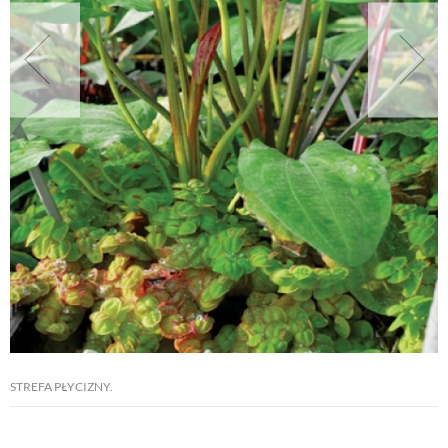
NATURALNIE
URODA
NATURALNA APTECZKA
DLA DOMU
EKO ŻYCIE
PRZYRODA
STREFA PŁYCIZNY.
ZWIERZĘTA DOMOWE