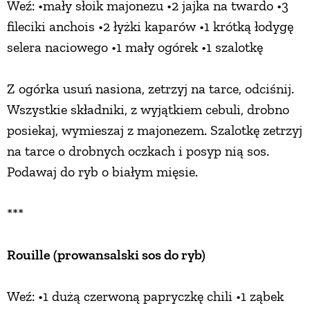
Weź: •mały słoik majonezu •2 jajka na twardo •3
fileciki anchois •2 łyżki kaparów •1 krótką łodygę
selera naciowego •1 mały ogórek •1 szalotkę
Z ogórka usuń nasiona, zetrzyj na tarce, odciśnij.
Wszystkie składniki, z wyjątkiem cebuli, drobno
posiekaj, wymieszaj z majonezem. Szalotkę zetrzyj
na tarce o drobnych oczkach i posyp nią sos.
Podawaj do ryb o białym mięsie.
***
Rouille (prowansalski sos do ryb)
Weź: •1 dużą czerwoną papryczkę chili •1 ząbek