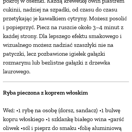
pokrój w ósemki. Każdą krewetkę owiń plastrem
cukinii, nadziej na szpadki, od czasu do czasu
przetykając je kawałkiem cytryny. Możesz posolić
i popieprzyć. Piecz na ruszcie około 3–4 minut z
każdej strony. Dla lepszego efektu smakowego i
wizualnego możesz nadziać szaszłyki nie na
patyczki, lecz pozbawione igiełek gałązki
rozmarynu lub bezlistne gałązki z drzewka
laurowego.
Ryba pieczona z koprem włoskim
Weź: •1 rybę na osobę (dorsz, sandacz) •1 bulwę
kopru włoskiego •1 szklankę białego wina •garść
oliwek •sól i pieprz do smaku •folię aluminiową