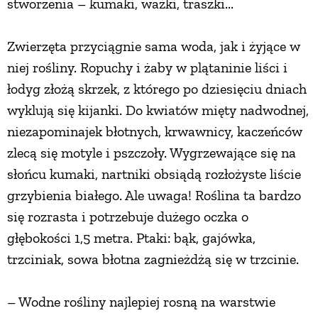
stworzenia – kumaki, ważki, traszki...
PRZEPISY
Zwierzęta przyciągnie sama woda, jak i żyjące w
niej rośliny. Ropuchy i żaby w plątaninie liści i
ŚNIADANIA
łodyg złożą skrzek, z którego po dziesięciu dniach
wyklują się kijanki. Do kwiatów mięty nadwodnej,
PRZYSTAWKI
niezapominajek błotnych, krwawnicy, kaczeńców
zlecą się motyle i pszczoły. Wygrzewające się na
ZUPY
słońcu kumaki, nartniki obsiądą rozłożyste liście
grzybienia białego. Ale uwaga! Roślina ta bardzo
DANIA GŁÓWNE
się rozrasta i potrzebuje dużego oczka o
głębokości 1,5 metra. Ptaki: bąk, gajówka,
CIASTA I DESERY
trzciniak, sowa błotna zagnieżdżą się w trzcinie.
DODATKI
– Wodne rośliny najlepiej rosną na warstwie