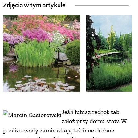
Zdjęcia w tym artykule
ZWIERZĘTA W NATURZE
GRZYBY
KRAJOBRAZ
RĘKODZIEŁO
RZEMIOSŁO
ZWYCZAJE
Jeśli lubisz rechot żab,
załóż przy domu staw. W
pobliżu wody zamieszkają też inne drobne
ZRÓB TO SAM