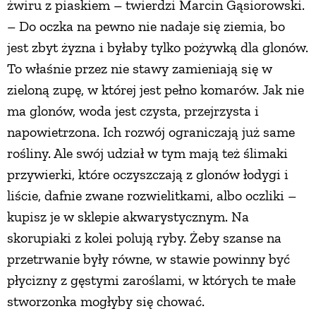
żwiru z piaskiem – twierdzi Marcin Gąsiorowski.
PRZETWORY
– Do oczka na pewno nie nadaje się ziemia, bo
jest zbyt żyzna i byłaby tylko pożywką dla glonów.
INNE
To właśnie przez nie stawy zamieniają się w
zieloną zupę, w której jest pełno komarów. Jak nie
ma glonów, woda jest czysta, przejrzysta i
napowietrzona. Ich rozwój ograniczają już same
rośliny. Ale swój udział w tym mają też ślimaki
przywierki, które oczyszczają z glonów łodygi i
liście, dafnie zwane rozwielitkami, albo oczliki –
kupisz je w sklepie akwarystycznym. Na
skorupiaki z kolei polują ryby. Żeby szanse na
przetrwanie były równe, w stawie powinny być
płycizny z gęstymi zaroślami, w których te małe
stworzonka mogłyby się chować.