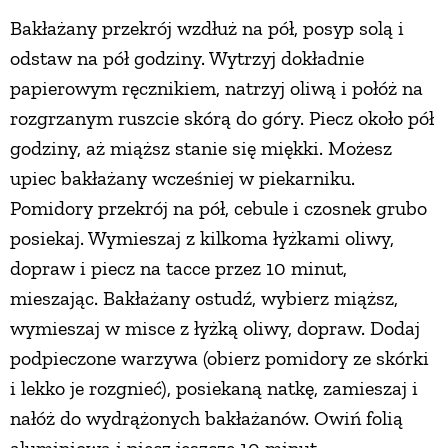
Bakłażany przekrój wzdłuż na pół, posyp solą i
odstaw na pół godziny. Wytrzyj dokładnie
papierowym ręcznikiem, natrzyj oliwą i połóż na
rozgrzanym ruszcie skórą do góry. Piecz około pół
godziny, aż miąższ stanie się miękki. Możesz
upiec bakłażany wcześniej w piekarniku.
Pomidory przekrój na pół, cebule i czosnek grubo
posiekaj. Wymieszaj z kilkoma łyżkami oliwy,
dopraw i piecz na tacce przez 10 minut,
mieszając. Bakłażany ostudź, wybierz miąższ,
wymieszaj w misce z łyżką oliwy, dopraw. Dodaj
podpieczone warzywa (obierz pomidory ze skórki
i lekko je rozgnieć), posiekaną natkę, zamieszaj i
nałóż do wydrążonych bakłażanów. Owiń folią
aluminiową i piecz jeszcze 10 minut.