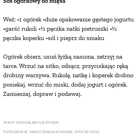
Sos ogórkowy do mięsa
Weź: •1 ogórek •duże opakowanie gęstego jogurtu
•garść rukoli •1⁄2 pęczka natki pietruszki •1⁄2
pęczka koperku •sól i pieprz do smaku
Ogórek obierz, usuń łyżką nasiona, zetrzyj na
tarce. Wrzuć na sitko, odsącz, przyciskając ręką
drobiny warzywa. Rukolę, natkę i koperek drobno
posiekaj, wrzuć do miski, dodaj jogurt i ogórek.
Zamieszaj, dopraw i podawaj.
TEKST: STANISŁAW GIEŻYŃSKI
FOTOGRAFIE: MAGICZNA KUCHNIA©, STOCKFOOD,