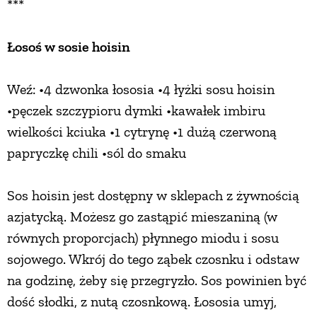
***
Łosoś w sosie hoisin
Weź: •4 dzwonka łososia •4 łyżki sosu hoisin
•pęczek szczypioru dymki •kawałek imbiru
wielkości kciuka •1 cytrynę •1 dużą czerwoną
papryczkę chili •sól do smaku
Sos hoisin jest dostępny w sklepach z żywnością
azjatycką. Możesz go zastąpić mieszaniną (w
równych proporcjach) płynnego miodu i sosu
sojowego. Wkrój do tego ząbek czosnku i odstaw
na godzinę, żeby się przegryzło. Sos powinien być
dość słodki, z nutą czosnkową. Łososia umyj,