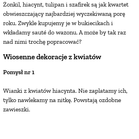
Żonkil, hiacynt, tulipan i szafirek są jak kwartet
PRZEPISY
obwieszczający najbardziej wyczekiwaną porę
roku. Zwykle kupujemy je w bukiecikach i
wkładamy sauté do wazonu. A może by tak raz
ŚNIADANIA
nad nimi trochę popracować?
PRZYSTAWKI
Wiosenne dekoracje z kwiatów
ZUPY
Pomysł nr 1
Wianki z kwiatów hiacynta. Nie zaplatamy ich,
DANIA GŁÓWNE
tylko nawlekamy na nitkę. Powstają ozdobne
zawieszki.
CIASTA I DESERY
DODATKI