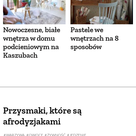
Nowoczesne, białe
Pastele we
wnętrza w domu
wnętrzach na 8
podcieniowym na
sposobów
Kaszubach
Przysmaki, które są
afrodyzjakami
WARZYWA
OWOCE
ŻYWNOŚĆ
JEDZENIE