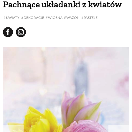
Pachnące układanki z kwiatów
BUDUJEMY DOM
KWIATY
DEKORACJE
WIOSNA
WAZON
PASTELE
OGRÓD
WARZYWA I OWOCE
ROŚLINY OGRODOWE
PORADY
ZIELEŃ W DOMU
PROJEKTOWANIE OGRODU