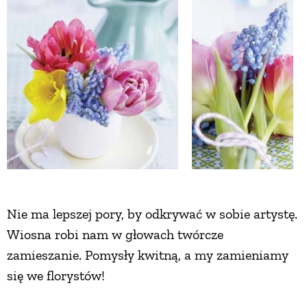
ZWIERZĘTA W NATURZE
GRZYBY
KRAJOBRAZ
RĘKODZIEŁO
RZEMIOSŁO
Nie ma lepszej pory, by odkrywać w sobie artystę.
Wiosna robi nam w głowach twórcze
ZWYCZAJE
zamieszanie. Pomysły kwitną, a my zamieniamy
się we florystów!
ZRÓB TO SAM