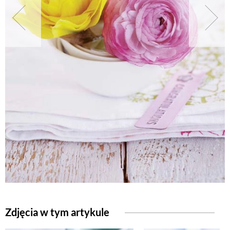
NATURALNIE
URODA
NATURALNA APTECZKA
DLA DOMU
EKO ŻYCIE
PRZYRODA
Zdjęcia w tym artykule
ZWIERZĘTA DOMOWE