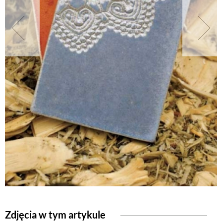
NATURALNIE
URODA
NATURALNA APTECZKA
DLA DOMU
EKO ŻYCIE
PRZYRODA
Zdjęcia w tym artykule
ZWIERZĘTA DOMOWE