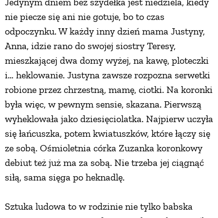
Jedynym dniem bez szydełka jest niedziela, kiedy
nie piecze się ani nie gotuje, bo to czas
PRZEPISY
odpoczynku. W każdy inny dzień mama Justyny,
Anna, idzie rano do swojej siostry Teresy,
ŚNIADANIA
mieszkającej dwa domy wyżej, na kawę, ploteczki
i… heklowanie. Justyna zawsze rozpozna serwetki
PRZYSTAWKI
robione przez chrzestną, mamę, ciotki. Na koronki
była więc, w pewnym sensie, skazana. Pierwszą
ZUPY
wyheklowała jako dziesięciolatka. Najpierw uczyła
się łańcuszka, potem kwiatuszków, które łączy się
DANIA GŁÓWNE
ze sobą. Ośmioletnia córka Zuzanka koronkowy
debiut też już ma za sobą. Nie trzeba jej ciągnąć
CIASTA I DESERY
siłą, sama sięga po heknadlę.
DODATKI
Sztuka ludowa to w rodzinie nie tylko babska