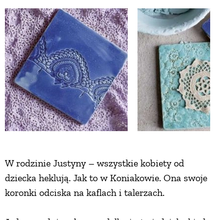
ZWIERZĘTA W NATURZE
GRZYBY
KRAJOBRAZ
RĘKODZIEŁO
RZEMIOSŁO
W rodzinie Justyny – wszystkie kobiety od
dziecka heklują. Jak to w Koniakowie. Ona swoje
ZWYCZAJE
koronki odciska na kaflach i talerzach.
ZRÓB TO SAM