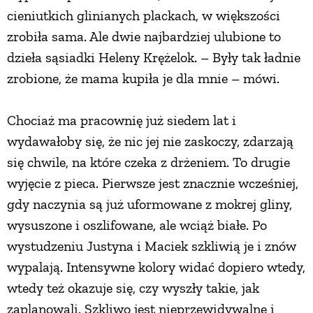
cieniutkich glinianych plackach, w większości
zrobiła sama. Ale dwie najbardziej ulubione to
dzieła sąsiadki Heleny Krężelok. – Były tak ładnie
zrobione, że mama kupiła je dla mnie – mówi.
Chociaż ma pracownię już siedem lat i
wydawałoby się, że nic jej nie zaskoczy, zdarzają
się chwile, na które czeka z drżeniem. To drugie
wyjęcie z pieca. Pierwsze jest znacznie wcześniej,
gdy naczynia są już uformowane z mokrej gliny,
wysuszone i oszlifowane, ale wciąż białe. Po
wystudzeniu Justyna i Maciek szkliwią je i znów
wypalają. Intensywne kolory widać dopiero wtedy,
wtedy też okazuje się, czy wyszły takie, jak
zaplanowali. Szkliwo jest nieprzewidywalne i