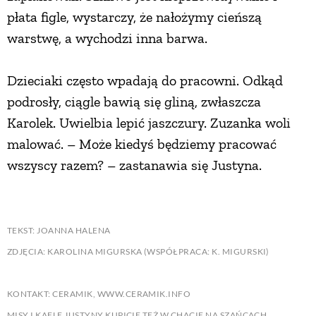
płata figle, wystarczy, że nałożymy cieńszą
warstwę, a wychodzi inna barwa.
Dzieciaki często wpadają do pracowni. Odkąd
podrosły, ciągle bawią się gliną, zwłaszcza
Karolek. Uwielbia lepić jaszczury. Zuzanka woli
malować. – Może kiedyś będziemy pracować
wszyscy razem? – zastanawia się Justyna.
TEKST: JOANNA HALENA
ZDJĘCIA: KAROLINA MIGURSKA (WSPÓŁPRACA: K. MIGURSKI)
KONTAKT: CERAMIK, WWW.CERAMIK.INFO
MISY I KAFLE JUSTYNY KUPICIE TEŻ W CHACIE NA SZAŃCACH,