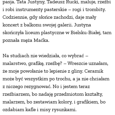
pasja. Tata Justyny, Tadeusz Rucki, maluje, rzeźbi
PRZETWORY
i robi instrumenty pasterskie – rogi i trombity.
Codziennie, gdy słońce zachodzi, daje mały
koncert z balkonu swojej galerii. Justyna
INNE
skończyła liceum plastyczne w Bielsku-Białej, tam
poznała męża Maćka.
Na studiach nie wiedziała, co wybrać –
malarstwo, grafikę, rzeźbę? – Wreszcie uznałam,
że moje powołanie to lepienie z gliny. Ceramik
może być wszystkim po trochu, a ja nie chciałam
z niczego rezygnować. No i jestem teraz
rzeźbiarzem, bo nadaję przedmiotom kształty,
malarzem, bo zestawiam kolory, i grafikiem, bo
ozdabiam kafle i misy rysunkami.