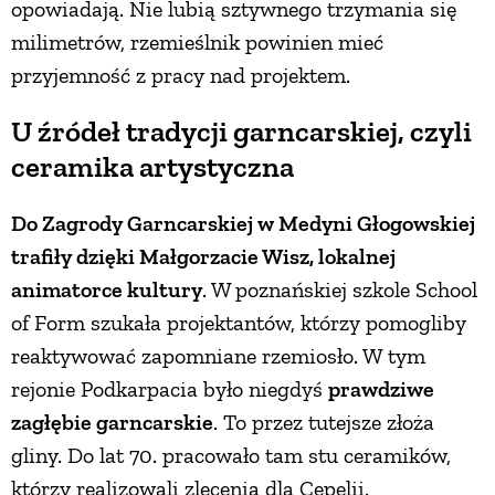
opowiadają. Nie lubią sztywnego trzymania się
PRZETWORY
milimetrów, rzemieślnik powinien mieć
przyjemność z pracy nad projektem.
INNE
U źródeł tradycji garncarskiej, czyli
ceramika artystyczna
Do Zagrody Garncarskiej w Medyni Głogowskiej
trafiły dzięki Małgorzacie Wisz, lokalnej
animatorce kultury
. W poznańskiej szkole School
of Form szukała projektantów, którzy pomogliby
reaktywować zapomniane rzemiosło. W tym
rejonie Podkarpacia było niegdyś
prawdziwe
zagłębie garncarskie
. To przez tutejsze złoża
gliny. Do lat 70. pracowało tam stu ceramików,
którzy realizowali zlecenia dla Cepelii.