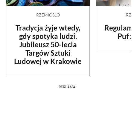
RZEMIOSŁO
RZE
Tradycja żyje wtedy,
Regulami
gdy spotyka ludzi.
Puf z
Jubileusz 50-lecia
Targów Sztuki
Ludowej w Krakowie
REKLAMA