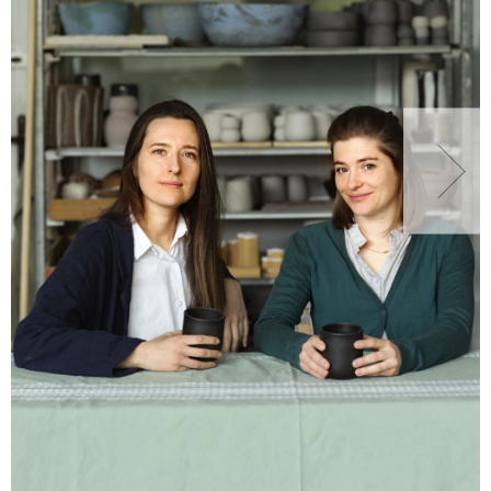
NATURALNIE
URODA
NATURALNA APTECZKA
DLA DOMU
EKO ŻYCIE
PRZYRODA
ZWIERZĘTA DOMOWE