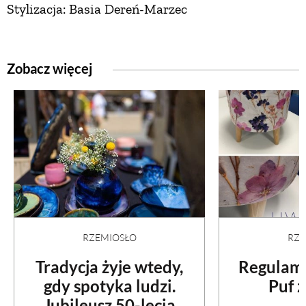
Stylizacja: Basia Dereń-Marzec
Zobacz więcej
RZEMIOSŁO
RZE
Tradycja żyje wtedy,
Regulami
gdy spotyka ludzi.
Puf z
Jubileusz 50-lecia