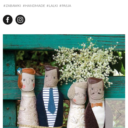
ZABAWKI
HANDMADE
LALKI
PASJA