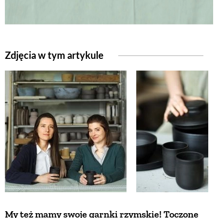
ZWIERZĘTA W NATURZE
GRZYBY
Zdjęcia w tym artykule
KRAJOBRAZ
RĘKODZIEŁO
RZEMIOSŁO
ZWYCZAJE
ZRÓB TO SAM
My też mamy swoje garnki rzymskie! Toczone