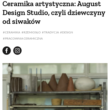
Ceramika artystyczna: August
Design Studio, czyli dziewczyny
BUDUJEMY DOM
od siwaków
OGRÓD
CERAMIKA
RZEMIOSŁO
TRADYCJA
DESIGN
PRACOWNIA CERAMICZNA
WARZYWA I OWOCE
ROŚLINY OGRODOWE
PORADY
ZIELEŃ W DOMU
PROJEKTOWANIE OGRODU