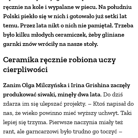
ręcznie na kole i wypalane w piecu. Na południu
PRZEPISY
Polski piekło się w nich i gotowało już setki lat
temu. Przez lata nikt o nich nie pamiętał. Trzeba
ŚNIADANIA
było kilku młodych ceramiczek, żeby gliniane
garnki znów wróciły na nasze stoły.
PRZYSTAWKI
Ceramika ręcznie robiona uczy
cierpliwości
ZUPY
Zanim Olga Milczyńska i Irina Grishina zaczęły
DANIA GŁÓWNE
produkować siwaki, minęły dwa lata
. Do dziś
zdarza im się ulepszać projekty. – Ktoś napisał do
CIASTA I DESERY
nas, że wieko powinno mieć wyższy uchwyt. Taki
lepiej się trzyma. Pierwsze naczynia miały też
DODATKI
rant, ale garncarzowi było trudno go toczyć –