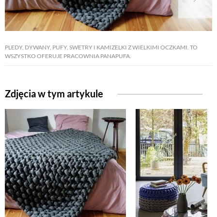
PLEDY, DYWANY, PUFY, SWETRY I KAMIZELKI Z WIELKIMI OCZKAMI. TO
WSZYSTKO OFERUJE PRACOWNIA PANAPUFA.
Zdjęcia w tym artykule