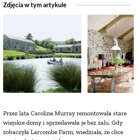
Zdjęcia w tym artykule
ZWIERZĘTA W NATURZE
GRZYBY
KRAJOBRAZ
RĘKODZIEŁO
RZEMIOSŁO
Przez lata Caroline Murray remontowała stare
ZWYCZAJE
wiejskie domy i sprzedawała je bez żalu. Gdy
zobaczyła Larcombe Farm, wiedziała, że chce
ZRÓB TO SAM