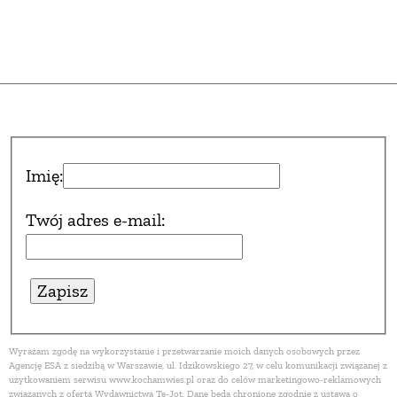
Imię:
Twój adres e-mail:
Wyrażam zgodę na wykorzystanie i przetwarzanie moich danych osobowych przez
Agencję ESA z siedzibą w Warszawie, ul. Idzikowskiego 27, w celu komunikacji związanej z
użytkowaniem serwisu www.kochamwies.pl oraz do celów marketingowo-reklamowych
związanych z ofertą Wydawnictwa Te-Jot. Dane będą chronione zgodnie z ustawą o