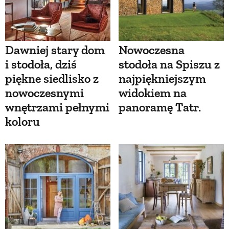
Dawniej stary dom
Nowoczesna
i stodoła, dziś
stodoła na Spiszu z
piękne siedlisko z
najpiękniejszym
nowoczesnymi
widokiem na
wnętrzami pełnymi
panoramę Tatr.
koloru