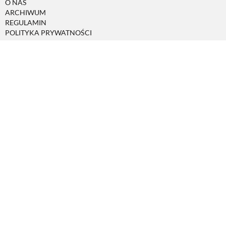
O NAS
ARCHIWUM
REGULAMIN
POLITYKA PRYWATNOŚCI
POLITYKA COOKIES
MAPA SERWISU
REKLAMA
KONTAKT
DOM
DOMY W POLSCE
DOMY NA ŚWIECIE
URZĄDZAMY DOM
BUDUJEMY DOM
OGRÓD
WARZYWA I OWOCE
ROŚLINY OGRODOWE
PORADY
ZIELEŃ W DOMU
PROJEKTOWANIE OGRODU