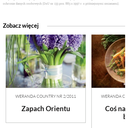
ochronie danych osobowych (DzU nr 133 poz. 883 z 1997 r. z późniejszymi zmianami).
Zobacz więcej
WERANDA COUNTRY NR 2/2011
WERANDA COU
Zapach Orientu
Coś na
b