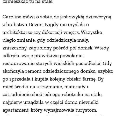
zamieszkać tu na stałe.
PRZEPISY
Caroline mówi o sobie, że jest zwykłą dziewczyną
z hrabstwa Devon. Nigdy nie myślała o
ŚNIADANIA
architekturze czy dekoracji wnętrz. Wszystko
uległo zmianie, gdy odziedziczyła mały,
PRZYSTAWKI
zniszczony, zagubiony pośród pól domek. Wtedy
odkryła swoje prawdziwe powołanie:
ZUPY
restaurowanie starych wiejskich posiadłości. Gdy
skończyła remont odziedziczonego domku, szybko
DANIA GŁÓWNE
go sprzedała i kupiła kolejny obiekt: farmę. By
mieć środki na utrzymanie, materiały i
CIASTA I DESERY
zatrudnienie choć jednego robotnika na stałe,
najpierw urządziła w części domu niewielki
DODATKI
apartament, który wynajmowała turystom.