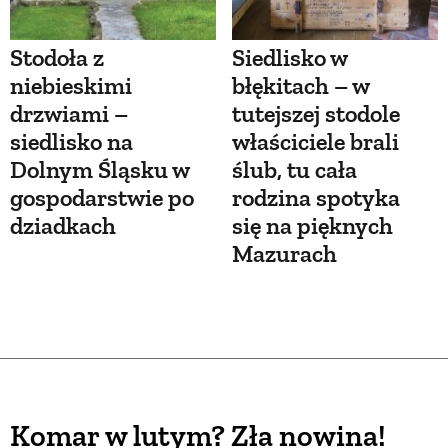
Stodoła z
Siedlisko w
niebieskimi
błękitach – w
drzwiami –
tutejszej stodole
siedlisko na
właściciele brali
Dolnym Śląsku w
ślub, tu cała
gospodarstwie po
rodzina spotyka
dziadkach
się na pięknych
Mazurach
Komar w lutym? Zła nowina!