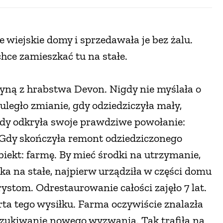
 wiejskie domy i sprzedawała je bez żalu.
hce zamieszkać tu na stałe.
zyną z hrabstwa Devon. Nigdy nie myślała o
uległo zmianie, gdy odziedziczyła mały,
edy odkryła swoje prawdziwe powołanie:
. Gdy skończyła remont odziedziczonego
biekt: farmę. By mieć środki na utrzymanie,
ka na stałe, najpierw urządziła w części domu
stom. Odrestaurowanie całości zajęło 7 lat.
rta tego wysiłku. Farma oczywiście znalazła
oszukiwanie nowego wyzwania. Tak trafiła na