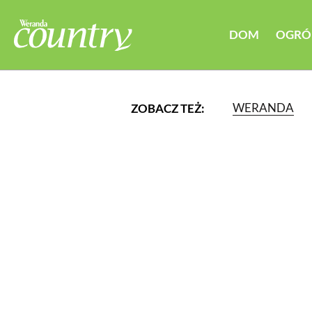
DOM
OGRÓ
WERANDA
ZOBACZ TEŻ:
LUB WYBIERZ JEDNĄ Z K