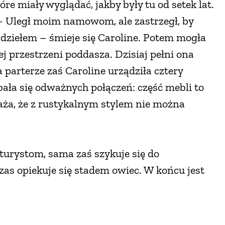
re miały wyglądać, jakby były tu od setek lat.
. – Uległ moim namowom, ale zastrzegł, by
o dziełem – śmieje się Caroline. Potem mogła
j przestrzeni poddasza. Dzisiaj pełni ona
a parterze zaś Caroline urządziła cztery
 bała się odważnych połączeń: część mebli to
aża, że z rustykalnym stylem nie można
turystom, sama zaś szykuje się do
s opiekuje się stadem owiec. W końcu jest