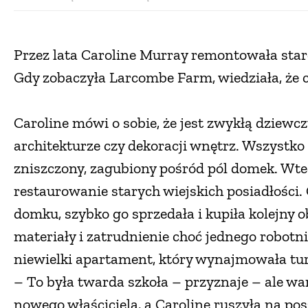
Przez lata Caroline Murray remontowała stare
Gdy zobaczyła Larcombe Farm, wiedziała, że c
Caroline mówi o sobie, że jest zwykłą dziewc
architekturze czy dekoracji wnętrz. Wszystko 
zniszczony, zagubiony pośród pól domek. Wt
restaurowanie starych wiejskich posiadłości
domku, szybko go sprzedała i kupiła kolejny o
materiały i zatrudnienie choć jednego robotni
niewielki apartament, który wynajmowała tury
– To była twarda szkoła – przyznaje – ale wa
nowego właściciela, a Caroline ruszyła na p