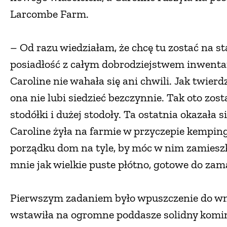
Larcombe Farm.
– Od razu wiedziałam, że chcę tu zostać na s
posiadłość z całym dobrodziejstwem inwentar
Caroline nie wahała się ani chwili. Jak twierdz
ona nie lubi siedzieć bezczynnie. Tak oto zos
stodółki i dużej stodoły. Ta ostatnia okazała 
Caroline żyła na farmie w przyczepie kempin
porządku dom na tyle, by móc w nim zamieszka
mnie jak wielkie puste płótno, gotowe do z
Pierwszym zadaniem było wpuszczenie do wnęt
wstawiła na ogromne poddasze solidny komine