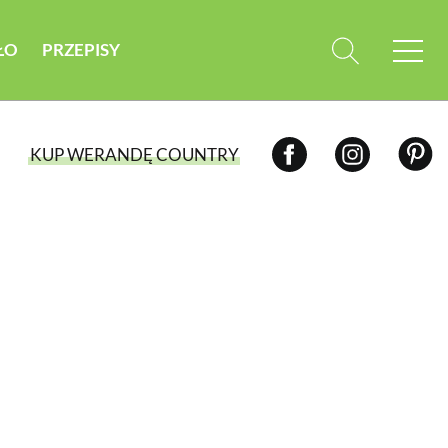
ŁO
PRZEPISY
KUP WERANDĘ COUNTRY
WYBIERZ TYP WYDANIA
WYDANIE DRUKOWANE
aktualny numer z dostawą do domu
E-WYDANIE PDF
przeglądaj bezpośrednio na Twoim
komputerze lub urządzeniu mobilnym