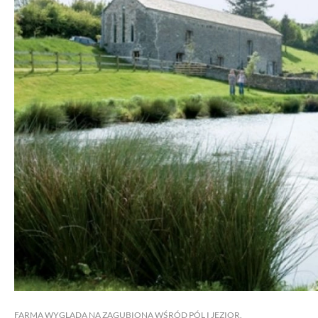
FARMA WYGLĄDA NA ZAGUBIONĄ WŚRÓD PÓL I JEZIOR.