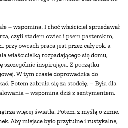
tałe – wspomina. I choć właściciel sprzedawał
za, czyli stadem owiec i psem pasterskim,
i, przy owcach praca jest przez cały rok, a
tała właścicielką rozpadającego się domu,
się szczególnie inspirująca. Z początku
gowej. W tym czasie doprowadziła do
ć. Potem zabrała się za stodołę. – Była dla
amalowania – wspomina dziś z sentymentem.
rza więcej światła. Potem, z myślą o zimie,
k. Aby miejsce było przytulne i rustykalne,