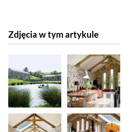
OM
BUDUJEMY DOM
DY
ZIELEŃ W DOMU
Zdjęcia w tym artykule
RALNA APTECZKA
A DOMOWE
EŁO
RZEMIOSŁO
ZYSTAWKI
ZUPY
TWORY
INNE