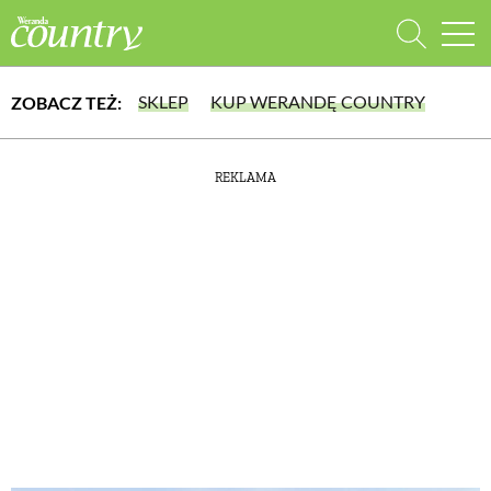
SKLEP
KUP WERANDĘ COUNTRY
ZOBACZ TEŻ:
WYBIERZ TYP WYDANIA
REKLAMA
lub wybierz jedną z kategorii
WYDANIE DRUKOWANE
aktualny numer z dostawą do domu
E-WYDANIE PDF
przeglądaj bezpośrednio na Twoim komputerze lub urządzeniu mobilnym