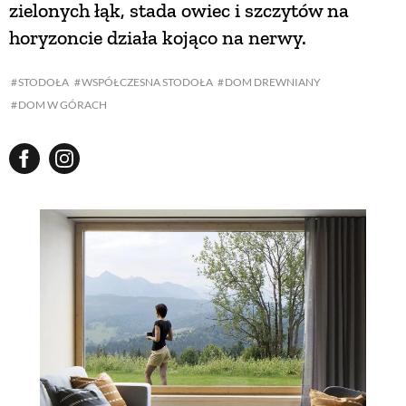
zielonych łąk, stada owiec i szczytów na
horyzoncie działa kojąco na nerwy.
STODOŁA
WSPÓŁCZESNA STODOŁA
DOM DREWNIANY
DOM W GÓRACH
NA
Z