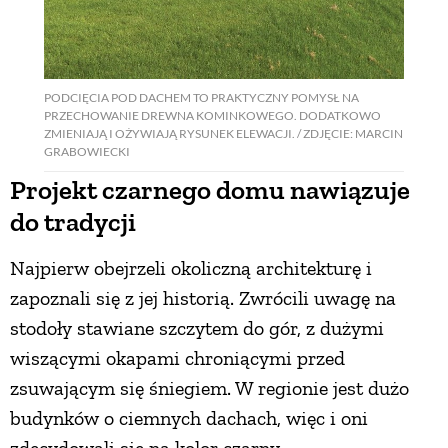
PODCIĘCIA POD DACHEM TO PRAKTYCZNY POMYSŁ NA
PRZECHOWANIE DREWNA KOMINKOWEGO. DODATKOWO
ZMIENIAJĄ I OŻYWIAJĄ RYSUNEK ELEWACJI. / ZDJĘCIE: MARCIN
GRABOWIECKI
Projekt czarnego domu nawiązuje
do tradycji
Najpierw obejrzeli okoliczną architekturę i
zapoznali się z jej historią. Zwrócili uwagę na
stodoły stawiane szczytem do gór, z dużymi
wiszącymi okapami chroniącymi przed
zsuwającym się śniegiem. W regionie jest dużo
budynków o ciemnych dachach, więc i oni
zdecydowali się na kolor czarny.