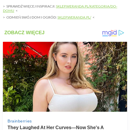
SPRAWDŹ WIĘCEJ INSPIRACJI:
SKLEP.WERANDA.PL/KATEGORIA/DO-
DOMU
ODMIEŃ SWÓJ DOM I OGRÓD:
SKLEP.WERANDA.PL/