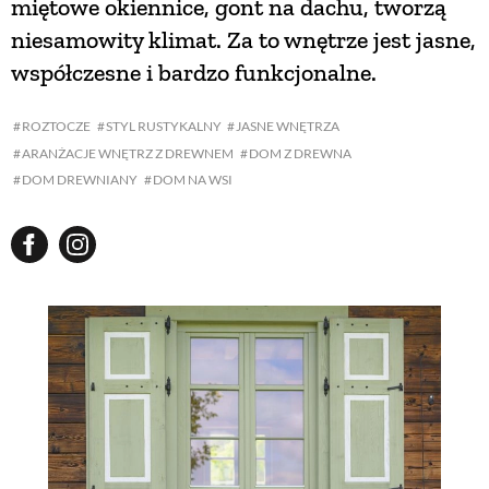
miętowe okiennice, gont na dachu, tworzą
niesamowity klimat. Za to wnętrze jest jasne,
współczesne i bardzo funkcjonalne.
ROZTOCZE
STYL RUSTYKALNY
JASNE WNĘTRZA
ARANŻACJE WNĘTRZ Z DREWNEM
DOM Z DREWNA
DOM DREWNIANY
DOM NA WSI