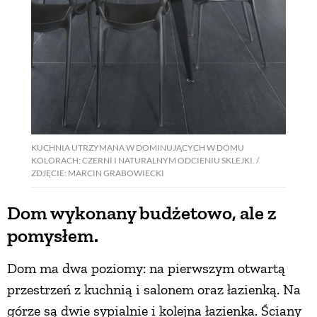
KUCHNIA UTRZYMANA W DOMINUJĄCYCH W DOMU
KOLORACH: CZERNI I NATURALNYM ODCIENIU SKLEJKI. /
ZDJĘCIE: MARCIN GRABOWIECKI
Dom wykonany budżetowo, ale z
pomysłem.
Dom ma dwa poziomy: na pierwszym otwartą
przestrzeń z kuchnią i salonem oraz łazienką. Na
górze są dwie sypialnie i kolejna łazienka. Ściany