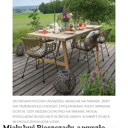
ZA OKNAMI KUCHNI URZĄDZILI JADALNIĘ NA TARASIE, ŻEBY
NIE TRZEBA BYŁO CHODZIĆ Z PÓŁMISKAMI, KIEDY WPADNĄ
GOŚCIE. GDY SIEDZĄ CICHUTKO NA TARASIE, MOGĄ
PODGLĄDAĆ BUSZUJĄCE W ZBOŻU SARNY, A NAWET ŻYJĄCE
W OKOLICZNYM LESIE ŁOSIE.
Miały być Bieszczady, a wyszło