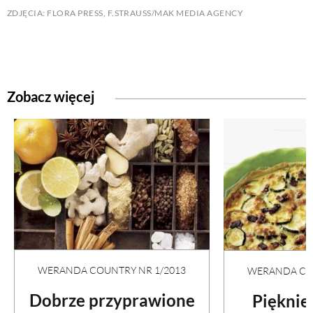
ZDJĘCIA: FLORA PRESS, F.STRAUSS/MAK MEDIA AGENCY
Zobacz więcej
WERANDA COUNTRY NR 1/2013
WERANDA COU
Dobrze przyprawione
Pięknie