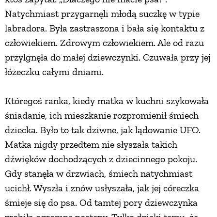
Natychmiast przygarnęli młodą suczkę w typie
PRZETWORY
labradora. Była zastraszona i bała się kontaktu z
człowiekiem. Zdrowym człowiekiem. Ale od razu
INNE
przylgnęła do małej dziewczynki. Czuwała przy jej
łóżeczku całymi dniami.
Któregoś ranka, kiedy matka w kuchni szykowała
śniadanie, ich mieszkanie rozpromienił śmiech
dziecka. Było to tak dziwne, jak lądowanie UFO.
Matka nigdy przedtem nie słyszała takich
dźwięków dochodzących z dziecinnego pokoju.
Gdy stanęła w drzwiach, śmiech natychmiast
ucichł. Wyszła i znów usłyszała, jak jej córeczka
śmieje się do psa. Od tamtej pory dziewczynka