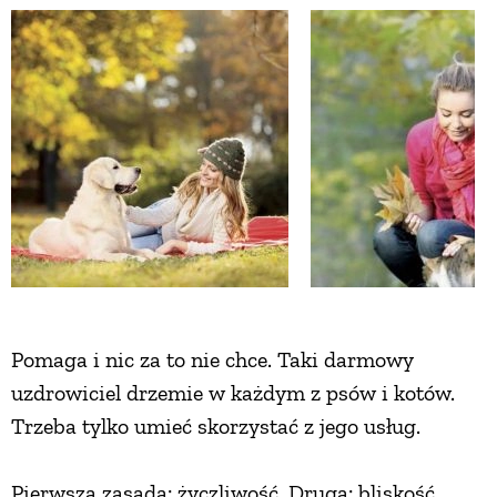
ZWIERZĘTA W NATURZE
GRZYBY
KRAJOBRAZ
RĘKODZIEŁO
RZEMIOSŁO
Pomaga i nic za to nie chce. Taki darmowy
uzdrowiciel drzemie w każdym z psów i kotów.
ZWYCZAJE
Trzeba tylko umieć skorzystać z jego usług.
ZRÓB TO SAM
Pierwsza zasada: życzliwość. Druga: bliskość.