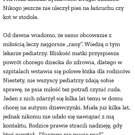
Nikogo jeszcze nie uleczył pies na łańcuchu czy
PRZEPISY
kot w stodole.
ŚNIADANIA
Od dawna wiadomo, że samo obcowanie z
miłością leczy najgorsze „rany”. Wiedzą o tym
PRZYSTAWKI
lekarze pediatrzy. Bliskość matki przyspiesza
powrót chorego dziecka do zdrowia, dlatego w
ZUPY
szpitalach wstawia się polowe łóżka dla rodziców.
Niestety, nie wszyscy pediatrzy zdają sobie
DANIA GŁÓWNE
sprawę, że psia miłość też potrafi czynić cuda.
Jeden z nich zdarzył się kilka lat temu w domu
CIASTA I DESERY
chorej na autyzm dziewczynki. Miała już kilka lat,
jednak nikomu nie udało się nawiązać z nią
kontaktu. Rodzice prawie stracili nadzieję, gdy
DODATKI
ktoś zapytał: „Dlaczego nie macie psa?”.