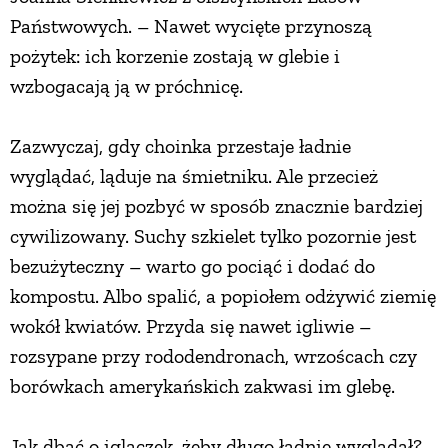
Państwowych. – Nawet wycięte przynoszą
pożytek: ich korzenie zostają w glebie i
wzbogacają ją w próchnicę.
Zazwyczaj, gdy choinka przestaje ładnie
wyglądać, ląduje na śmietniku. Ale przecież
można się jej pozbyć w sposób znacznie bardziej
cywilizowany. Suchy szkielet tylko pozornie jest
bezużyteczny – warto go pociąć i dodać do
kompostu. Albo spalić, a popiołem odżywić ziemię
wokół kwiatów. Przyda się nawet igliwie –
rozsypane przy rododendronach, wrzoścach czy
borówkach amerykańskich zakwasi im glebę.
Jak dbać o iglaczek, żeby długo ładnie wyglądał?