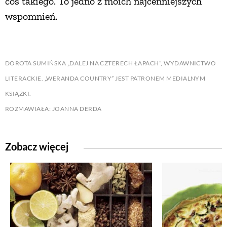
coś takiego. To jedno z moich najcenniejszych
wspomnień.
DOROTA SUMIŃSKA „DALEJ NA CZTERECH ŁAPACH”, WYDAWNICTWO
LITERACKIE. „WERANDA COUNTRY” JEST PATRONEM MEDIALNYM
KSIĄŻKI.
ROZMAWIAŁA: JOANNA DERDA
Zobacz więcej