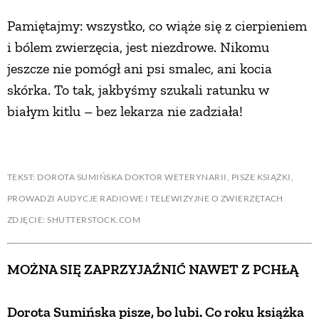
Pamiętajmy: wszystko, co wiąże się z cierpieniem
i bólem zwierzęcia, jest niezdrowe. Nikomu
jeszcze nie pomógł ani psi smalec, ani kocia
skórka. To tak, jakbyśmy szukali ratunku w
białym kitlu – bez lekarza nie zadziała!
TEKST: DOROTA SUMIŃSKA DOKTOR WETERYNARII, PISZE KSIĄŻKI,
PROWADZI AUDYCJE RADIOWE I TELEWIZYJNE O ZWIERZĘTACH
ZDJĘCIE: SHUTTERSTOCK.COM
MOŻNA SIĘ ZAPRZYJAŹNIĆ NAWET Z PCHŁĄ
Dorota Sumińska pisze, bo lubi. Co roku książka