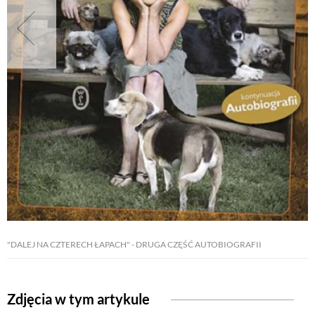
NATURALNIE
URODA
NATURALNA APTECZKA
DLA DOMU
EKO ŻYCIE
"DALEJ NA CZTERECH ŁAPACH" - DRUGA CZĘŚĆ AUTOBIOGRAFII
PRZYRODA
Zdjęcia w tym artykule
ZWIERZĘTA DOMOWE