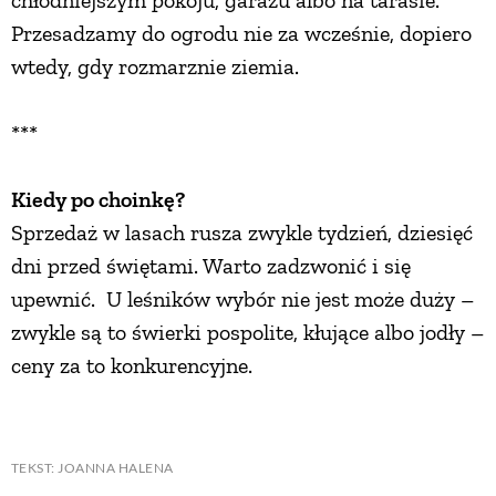
chłodniejszym pokoju, garażu albo na tarasie.
Przesadzamy do ogrodu nie za wcześnie, dopiero
wtedy, gdy rozmarznie ziemia.
***
Kiedy po choinkę?
Sprzedaż w lasach rusza zwykle tydzień, dziesięć
dni przed świętami. Warto zadzwonić i się
upewnić. U leśników wybór nie jest może duży –
zwykle są to świerki pospolite, kłujące albo jodły –
ceny za to konkurencyjne.
TEKST: JOANNA HALENA