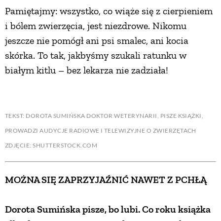
Pamiętajmy: wszystko, co wiąże się z cierpieniem
i bólem zwierzęcia, jest niezdrowe. Nikomu
jeszcze nie pomógł ani psi smalec, ani kocia
skórka. To tak, jakbyśmy szukali ratunku w
białym kitlu – bez lekarza nie zadziała!
TEKST: DOROTA SUMIŃSKA DOKTOR WETERYNARII, PISZE KSIĄŻKI,
PROWADZI AUDYCJE RADIOWE I TELEWIZYJNE O ZWIERZĘTACH
ZDJĘCIE: SHUTTERSTOCK.COM
MOŻNA SIĘ ZAPRZYJAŹNIĆ NAWET Z PCHŁĄ
Dorota Sumińska pisze, bo lubi. Co roku książka