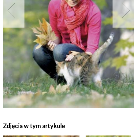
NATURALNIE
URODA
NATURALNA APTECZKA
DLA DOMU
EKO ŻYCIE
PRZYRODA
Zdjęcia w tym artykule
ZWIERZĘTA DOMOWE