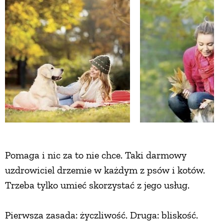
ZWIERZĘTA W NATURZE
GRZYBY
KRAJOBRAZ
RĘKODZIEŁO
RZEMIOSŁO
Pomaga i nic za to nie chce. Taki darmowy
uzdrowiciel drzemie w każdym z psów i kotów.
ZWYCZAJE
Trzeba tylko umieć skorzystać z jego usług.
ZRÓB TO SAM
Pierwsza zasada: życzliwość. Druga: bliskość.