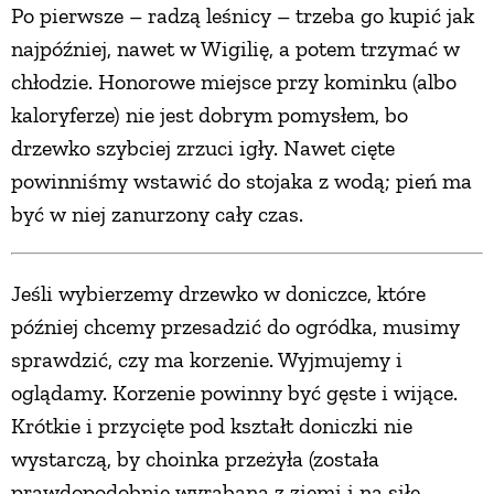
Po pierwsze – radzą leśnicy – trzeba go kupić jak
najpóźniej, nawet w Wigilię, a potem trzymać w
chłodzie. Honorowe miejsce przy kominku (albo
kaloryferze) nie jest dobrym pomysłem, bo
drzewko szybciej zrzuci igły. Nawet cięte
powinniśmy wstawić do stojaka z wodą; pień ma
być w niej zanurzony cały czas.
Jeśli wybierzemy drzewko w doniczce, które
później chcemy przesadzić do ogródka, musimy
sprawdzić, czy ma korzenie. Wyjmujemy i
oglądamy. Korzenie powinny być gęste i wijące.
Krótkie i przycięte pod kształt doniczki nie
wystarczą, by choinka przeżyła (została
prawdopodobnie wyrąbana z ziemi i na siłę