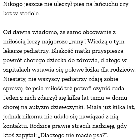
Nikogo jeszcze nie uleczył pies na łańcuchu czy
PRZEPISY
kot w stodole.
Od dawna wiadomo, że samo obcowanie z
ŚNIADANIA
miłością leczy najgorsze „rany”. Wiedzą o tym
lekarze pediatrzy. Bliskość matki przyspiesza
PRZYSTAWKI
powrót chorego dziecka do zdrowia, dlatego w
szpitalach wstawia się polowe łóżka dla rodziców.
ZUPY
Niestety, nie wszyscy pediatrzy zdają sobie
sprawę, że psia miłość też potrafi czynić cuda.
DANIA GŁÓWNE
Jeden z nich zdarzył się kilka lat temu w domu
chorej na autyzm dziewczynki. Miała już kilka lat,
CIASTA I DESERY
jednak nikomu nie udało się nawiązać z nią
kontaktu. Rodzice prawie stracili nadzieję, gdy
DODATKI
ktoś zapytał: „Dlaczego nie macie psa?”.