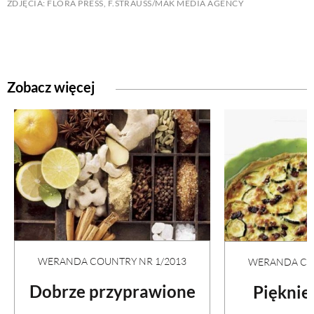
ZDJĘCIA: FLORA PRESS, F.STRAUSS/MAK MEDIA AGENCY
Zobacz więcej
WERANDA COUNTRY NR 1/2013
WERANDA COU
Dobrze przyprawione
Pięknie