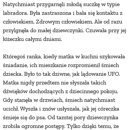
Natychmiast przygarnęli młodą suczkę w typie
PRZETWORY
labradora. Była zastraszona i bała się kontaktu z
człowiekiem. Zdrowym człowiekiem. Ale od razu
INNE
przylgnęła do małej dziewczynki. Czuwała przy jej
łóżeczku całymi dniami.
Któregoś ranka, kiedy matka w kuchni szykowała
śniadanie, ich mieszkanie rozpromienił śmiech
dziecka. Było to tak dziwne, jak lądowanie UFO.
Matka nigdy przedtem nie słyszała takich
dźwięków dochodzących z dziecinnego pokoju.
Gdy stanęła w drzwiach, śmiech natychmiast
ucichł. Wyszła i znów usłyszała, jak jej córeczka
śmieje się do psa. Od tamtej pory dziewczynka
zrobiła ogromne postępy. Tylko dzięki temu, że