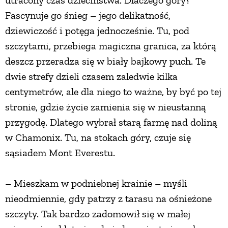
utracony czas dzieciństwa. Dlaczego góry?
Fascynuje go śnieg – jego delikatność,
PRZETWORY
dziewiczość i potęga jednocześnie. Tu, pod
szczytami, przebiega magiczna granica, za którą
INNE
deszcz przeradza się w biały bajkowy puch. Te
dwie strefy dzieli czasem zaledwie kilka
centymetrów, ale dla niego to ważne, by być po tej
stronie, gdzie życie zamienia się w nieustanną
przygodę. Dlatego wybrał starą farmę nad doliną
w Chamonix. Tu, na stokach góry, czuje się
sąsiadem Mont Everestu.
– Mieszkam w podniebnej krainie – myśli
nieodmiennie, gdy patrzy z tarasu na ośnieżone
szczyty. Tak bardzo zadomowił się w małej