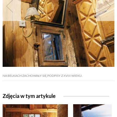
NATURALNIE
URODA
NATURALNA APTECZKA
DLA DOMU
NA BELKACH ZACHOWAŁY SIĘ PODPISY Z XVIII WIEKU.
EKO ŻYCIE
Zdjęcia w tym artykule
PRZYRODA
ZWIERZĘTA DOMOWE