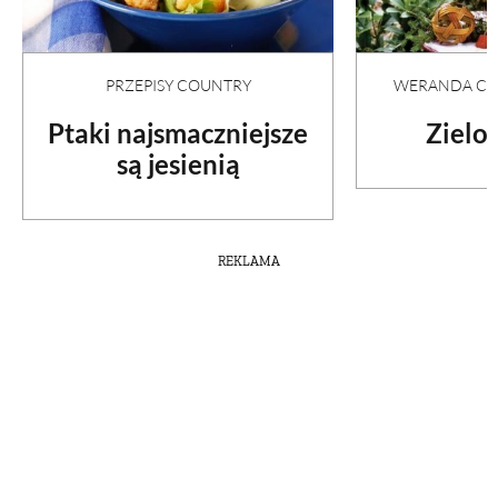
PRZEPISY COUNTRY
WERANDA COU
Ptaki najsmaczniejsze
Zielon
są jesienią
REKLAMA