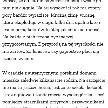
wiosce, że od lat nie odwiedza miasta i wcale go
tam nie ciągnie. Na tej wysokości rok ma cztery
pory bardzo wyraziste. Mroźną zimę, wiosnę,
która eksploduje w ciagu kilku dni, upalne lato i
jesień pełną kolorów, krótką jak ostatnia miłość.
Na każdą z nich trzeba być inaczej
przygotowanym. Z przyrodą na tej wysokości nie
ma żartów. Za lenistwo czy gapiostwo płaci się
czasem życiem.
W osadzie z autentycznymi górskimi domami
mieszka zaledwie kilkanaście rodzin. Na szczęście
nie ma tu jeszcze hoteli, jest za to szkoła, kościół,
straż ogniowa i żandarmeria wysokogórska – coś
pomiędzy strażnikami przyrody i przewodnikami