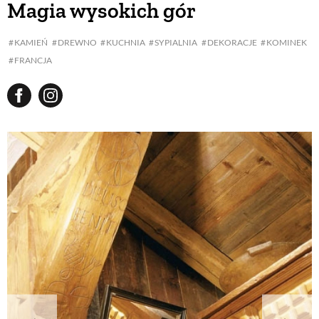
Magia wysokich gór
BUDUJEMY DOM
KAMIEŃ
DREWNO
KUCHNIA
SYPIALNIA
DEKORACJE
KOMINEK
FRANCJA
OGRÓD
WARZYWA I OWOCE
ROŚLINY OGRODOWE
PORADY
ZIELEŃ W DOMU
PROJEKTOWANIE OGRODU