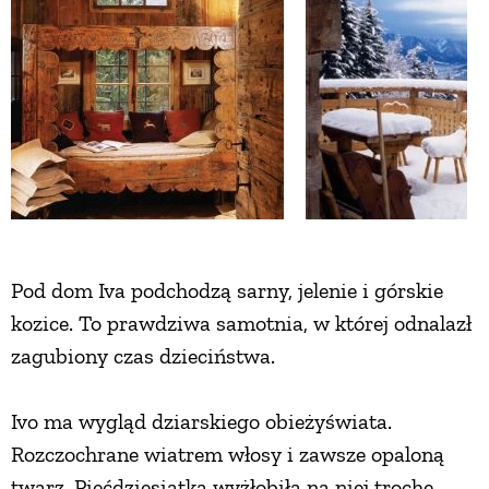
ZWIERZĘTA W NATURZE
GRZYBY
KRAJOBRAZ
RĘKODZIEŁO
Pod dom Iva podchodzą sarny, jelenie i górskie
kozice. To prawdziwa samotnia, w której odnalazł
RZEMIOSŁO
zagubiony czas dzieciństwa.
ZWYCZAJE
Ivo ma wygląd dziarskiego obieżyświata.
Rozczochrane wiatrem włosy i zawsze opaloną
ZRÓB TO SAM
twarz. Pięćdziesiątka wyżłobiła na niej trochę