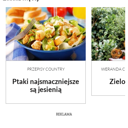
PRZEPISY COUNTRY
WERANDA COU
Ptaki najsmaczniejsze
Zielon
są jesienią
REKLAMA