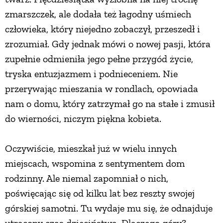
zmarszczek, ale dodała też łagodny uśmiech
PRZEPISY
człowieka, który niejedno zobaczył, przeszedł i
zrozumiał. Gdy jednak mówi o nowej pasji, która
ŚNIADANIA
zupełnie odmieniła jego pełne przygód życie,
tryska entuzjazmem i podnieceniem. Nie
PRZYSTAWKI
przerywając mieszania w rondlach, opowiada
nam o domu, który zatrzymał go na stałe i zmusił
ZUPY
do wierności, niczym piękna kobieta.
DANIA GŁÓWNE
Oczywiście, mieszkał już w wielu innych
miejscach, wspomina z sentymentem dom
CIASTA I DESERY
rodzinny. Ale niemal zapomniał o nich,
poświęcając się od kilku lat bez reszty swojej
górskiej samotni. Tu wydaje mu się, że odnajduje
DODATKI