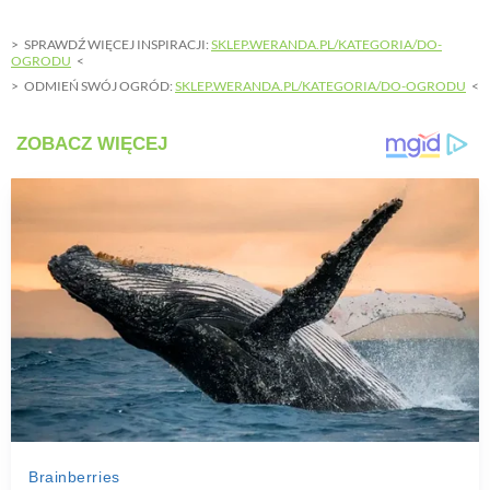
SPRAWDŹ WIĘCEJ INSPIRACJI:
SKLEP.WERANDA.PL/KATEGORIA/DO-
OGRODU
ODMIEŃ SWÓJ OGRÓD:
SKLEP.WERANDA.PL/KATEGORIA/DO-OGRODU