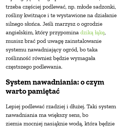
trzeba częściej podlewać, np. młode sadzonki,
PRZEPISY
rośliny kwitnące i te wystawione na działanie
silnego słońca. Jeśli marzysz o ogrodzie
ŚNIADANIA
angielskim, który przypomina
dziką łąkę
,
musisz brać pod uwagę zainstalowanie
PRZYSTAWKI
systemu nawadniający ogród, bo taka
roślinność również będzie wymagała
ZUPY
częstszego podlewania.
System nawadniania: o czym
DANIA GŁÓWNE
warto pamiętać
CIASTA I DESERY
Lepiej podlewać rzadziej i dłużej. Taki system
nawadniania ma większy sens, bo
DODATKI
ziemia mocniej nasiąknie wodą, która będzie