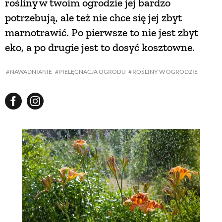
rośliny w twoim ogrodzie jej bardzo
potrzebują, ale też nie chce się jej zbyt
NATURALNIE
marnotrawić. Po pierwsze to nie jest zbyt
eko, a po drugie jest to dosyć kosztowne.
URODA
NAWADNIANIE
PIELĘGNACJA OGRODU
ROŚLINY W OGRODZIE
NATURALNA APTECZKA
DLA DOMU
EKO ŻYCIE
PRZYRODA
ZWIERZĘTA DOMOWE