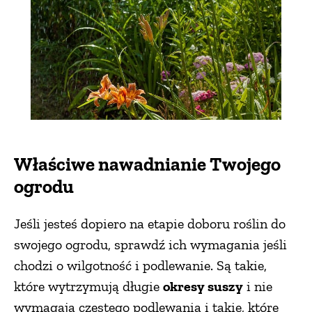
ZWIERZĘTA W NATURZE
GRZYBY
KRAJOBRAZ
Właściwe nawadnianie Twojego
RĘKODZIEŁO
ogrodu
RZEMIOSŁO
Jeśli jesteś dopiero na etapie doboru roślin do
swojego ogrodu, sprawdź ich wymagania jeśli
ZWYCZAJE
chodzi o wilgotność i podlewanie. Są takie,
które wytrzymują długie
okresy suszy
i nie
ZRÓB TO SAM
wymagają częstego podlewania i takie, które