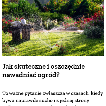
BUDUJEMY DOM
OGRÓD
WARZYWA I OWOCE
ROŚLINY OGRODOWE
Jak skuteczne i oszczędnie
nawadniać ogród?
PORADY
ZIELEŃ W DOMU
To ważne pytanie zwłaszcza w czasach, kiedy
bywa naprawdę sucho i z jednej strony
PROJEKTOWANIE OGRODU