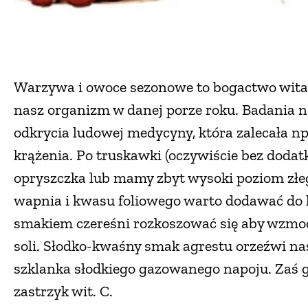
Warzywa i owoce sezonowe to bogactwo witam
nasz organizm w danej porze roku. Badania 
odkrycia ludowej medycyny, która zalecała n
krążenia. Po truskawki (oczywiście bez dodatk
opryszczka lub mamy zbyt wysoki poziom złego
wapnia i kwasu foliowego warto dodawać do le
smakiem czereśni rozkoszować się aby wzmo
soli. Słodko-kwaśny smak agrestu orzeźwi nas
szklanka słodkiego gazowanego napoju. Zaś 
zastrzyk wit. C.