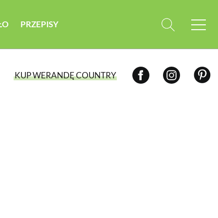
ŁO
PRZEPISY
KUP WERANDĘ COUNTRY
WYBIERZ TYP WYDANIA
WYDANIE DRUKOWANE
aktualny numer z dostawą do domu
E-WYDANIE PDF
przeglądaj bezpośrednio na Twoim
komputerze lub urządzeniu mobilnym