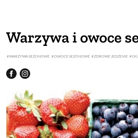
DOM
DOMY W POL
OGRÓD
WARZYWA
Warzywa i owoce s
PROJEKTOWANIE
WARZYWA SEZONOWE
OWOCE SEZONOWE
ZDROWE JEDZENIE
OG
DLA DOM
ZWIERZĘTA W NAT
ZWYCZAJE
ZRÓ
DANIA GŁÓW