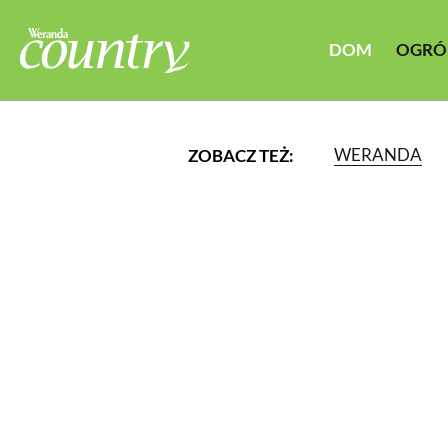
DOM
OGRÓ
WERANDA
ZOBACZ TEŻ:
LUB WYBIERZ JEDNĄ Z K