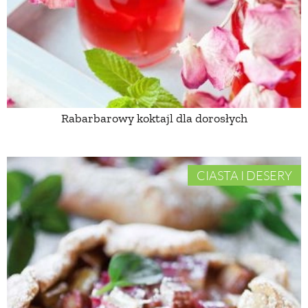
PRZEPISY
ŚNIADANIA
PRZYSTAWKI
Rabarbarowy koktajl dla dorosłych
ZUPY
CIASTA I DESERY
DANIA GŁÓWNE
CIASTA I DESERY
DODATKI