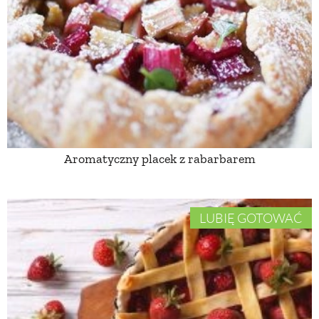
PRZETWORY
INNE
Aromatyczny placek z rabarbarem
LUBIĘ GOTOWAĆ