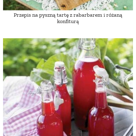
Przepis na pyszną tartę z rabarbarem i różaną
NATURALNIE
konfiturą
URODA
NATURALNA APTECZKA
DLA DOMU
EKO ŻYCIE
PRZYRODA
ZWIERZĘTA DOMOWE