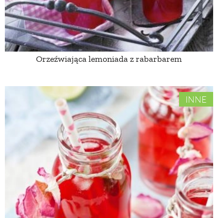
ZWIERZĘTA W NATURZE
GRZYBY
Orzeźwiająca lemoniada z rabarbarem
KRAJOBRAZ
INNE
RĘKODZIEŁO
RZEMIOSŁO
ZWYCZAJE
ZRÓB TO SAM