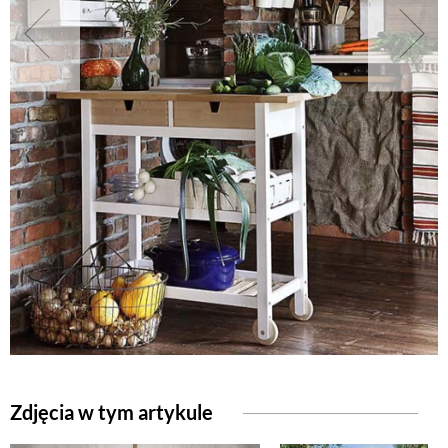
NATURALNIE
URODA
NATURALNA APTECZKA
DLA DOMU
EKO ŻYCIE
PRZYRODA
Zdjęcia w tym artykule
ZWIERZĘTA DOMOWE