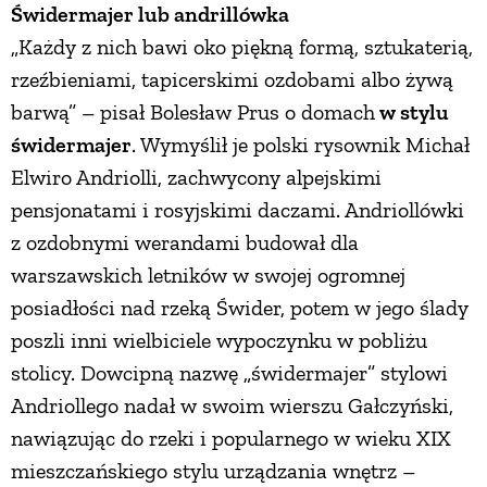
Świdermajer lub andrillówka
PRZEPISY
„Każdy z nich bawi oko piękną formą, sztukaterią,
rzeźbieniami, tapicerskimi ozdobami albo żywą
barwą” – pisał Bolesław Prus o domach
w stylu
ŚNIADANIA
świdermajer
. Wymyślił je polski rysownik Michał
Elwiro Andriolli, zachwycony alpejskimi
PRZYSTAWKI
pensjonatami i rosyjskimi daczami. Andriollówki
z ozdobnymi werandami budował dla
ZUPY
warszawskich letników w swojej ogromnej
posiadłości nad rzeką Świder, potem w jego ślady
DANIA GŁÓWNE
poszli inni wielbiciele wypoczynku w pobliżu
stolicy. Dowcipną nazwę „świdermajer” stylowi
CIASTA I DESERY
Andriollego nadał w swoim wierszu Gałczyński,
nawiązując do rzeki i popularnego w wieku XIX
DODATKI
mieszczańskiego stylu urządzania wnętrz –