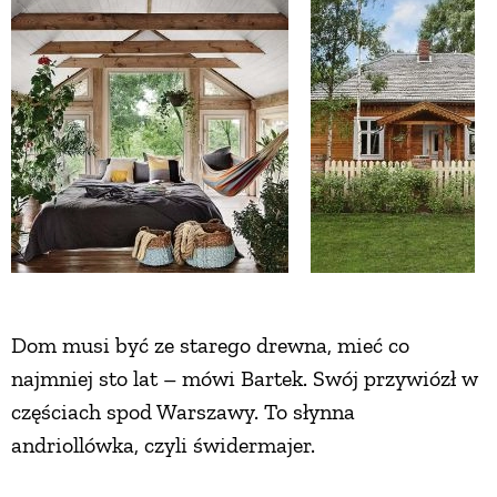
ZWIERZĘTA W NATURZE
GRZYBY
KRAJOBRAZ
RĘKODZIEŁO
RZEMIOSŁO
Dom musi być ze starego drewna, mieć co
najmniej sto lat – mówi Bartek. Swój przywiózł w
ZWYCZAJE
częściach spod Warszawy. To słynna
andriollówka, czyli świdermajer.
ZRÓB TO SAM