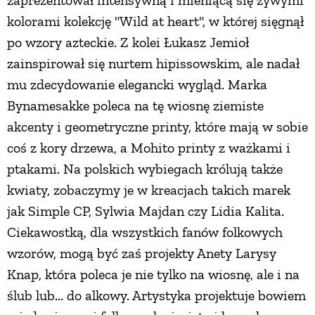
kolorami kolekcję "Wild at heart", w której sięgnął
PRZETWORY
po wzory azteckie. Z kolei Łukasz Jemioł
zainspirował się nurtem hipissowskim, ale nadał
INNE
mu zdecydowanie elegancki wygląd. Marka
Bynamesakke poleca na tę wiosnę ziemiste
akcenty i geometryczne printy, które mają w sobie
coś z kory drzewa, a Mohito printy z ważkami i
ptakami. Na polskich wybiegach królują także
kwiaty, zobaczymy je w kreacjach takich marek
jak Simple CP, Sylwia Majdan czy Lidia Kalita.
Ciekawostką, dla wszystkich fanów folkowych
wzorów, mogą być zaś projekty Anety Larysy
Knap, która poleca je nie tylko na wiosnę, ale i na
ślub lub... do alkowy. Artystyka projektuje bowiem