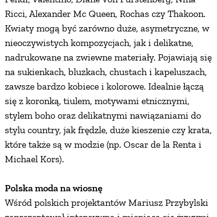
Ricci, Alexander Mc Queen, Rochas czy Thakoon.
PRZEPISY
Kwiaty mogą być zarówno duże, asymetryczne, w
nieoczywistych kompozycjach, jak i delikatne,
ŚNIADANIA
nadrukowane na zwiewne materiały. Pojawiają się
na sukienkach, bluzkach, chustach i kapeluszach,
PRZYSTAWKI
zawsze bardzo kobiece i kolorowe. Idealnie łączą
się z koronką, tiulem, motywami etnicznymi,
ZUPY
stylem boho oraz delikatnymi nawiązaniami do
stylu country, jak frędzle, duże kieszenie czy krata,
DANIA GŁÓWNE
które także są w modzie (np. Oscar de la Renta i
Michael Kors).
CIASTA I DESERY
Polska moda na wiosnę
Wśród polskich projektantów Mariusz Przybylski
DODATKI
zaprezentował intensywną i mieniącą się żywymi