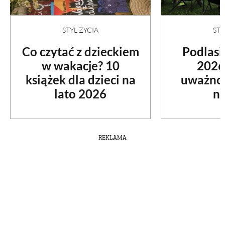
STYL ŻYCIA
STY
Co czytać z dzieckiem
Podlasi
w wakacje? 10
2026
książek dla dzieci na
uważnoś
lato 2026
na
REKLAMA