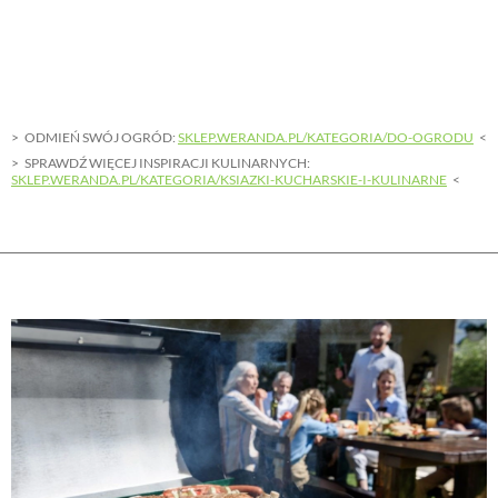
ODMIEŃ SWÓJ OGRÓD:
SKLEP.WERANDA.PL/KATEGORIA/DO-OGRODU
SPRAWDŹ WIĘCEJ INSPIRACJI KULINARNYCH:
SKLEP.WERANDA.PL/KATEGORIA/KSIAZKI-KUCHARSKIE-I-KULINARNE