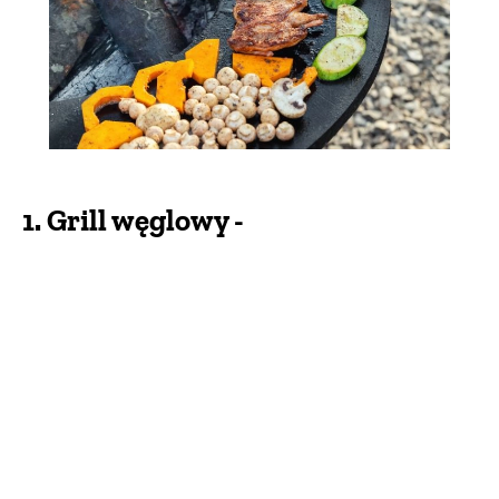
1. Grill węglowy -
najpopularniejszy spośród
wszystkich
Nie da się ukryć, że to właśnie
grill węglowy
podbija najwięcej serc
i chociaż wielu z nas
decyduje się dziś także na grill gazowy bądź
elektryczny, to ten tradycyjny, najbardziej
rozpoznawalny rodzaj grilla króluje w naszych