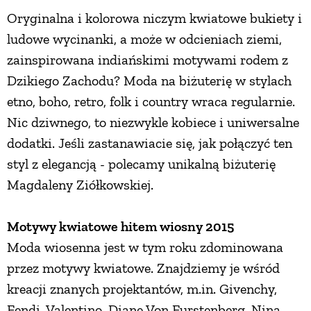
Oryginalna i kolorowa niczym kwiatowe bukiety i
ZWIERZĘTA W NATURZE
ludowe wycinanki, a może w odcieniach ziemi,
zainspirowana indiańskimi motywami rodem z
GRZYBY
Dzikiego Zachodu? Moda na biżuterię w stylach
etno, boho, retro, folk i country wraca regularnie.
KRAJOBRAZ
Nic dziwnego, to niezwykle kobiece i uniwersalne
dodatki. Jeśli zastanawiacie się, jak połączyć ten
styl z elegancją - polecamy unikalną biżuterię
RĘKODZIEŁO
Magdaleny Ziółkowskiej.
RZEMIOSŁO
Motywy kwiatowe hitem wiosny 2015
Moda wiosenna jest w tym roku zdominowana
ZWYCZAJE
przez motywy kwiatowe. Znajdziemy je wśród
kreacji znanych projektantów, m.in. Givenchy,
ZRÓB TO SAM
Fendi, Valentino, Diane Von Furstenberg, Nina