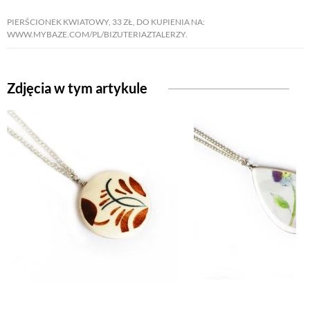
PIERŚCIONEK KWIATOWY, 33 ZŁ, DO KUPIENIA NA:
WWW.MYBAZE.COM/PL/BIZUTERIAZTALERZY.
NATURALNIE
URODA
Zdjęcia w tym artykule
NATURALNA APTECZKA
DLA DOMU
EKO ŻYCIE
PRZYRODA
ZWIERZĘTA DOMOWE