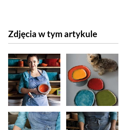
OM
BUDUJEMY DOM
DY
ZIELEŃ W DOMU
Zdjęcia w tym artykule
RALNA APTECZKA
A DOMOWE
EŁO
RZEMIOSŁO
ZYSTAWKI
ZUPY
TWORY
INNE