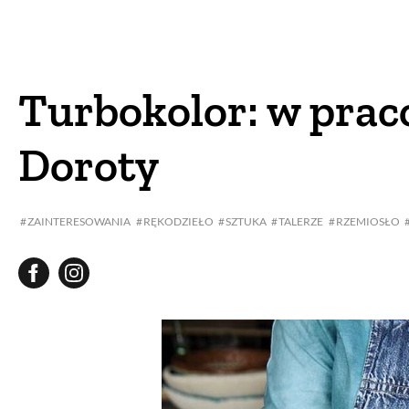
DOM
DOMY W POL
OGRÓD
WARZYWA
Turbokolor: w prac
PROJEKTOWANIE
Doroty
DLA DOM
ZAINTERESOWANIA
RĘKODZIEŁO
SZTUKA
TALERZE
RZEMIOSŁO
ZWIERZĘTA W NAT
ZWYCZAJE
ZRÓ
DANIA GŁÓW