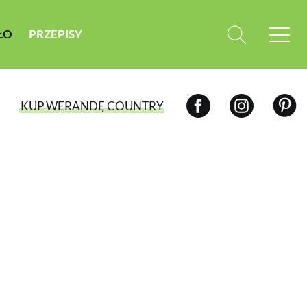
ŁO
PRZEPISY
KUP WERANDĘ COUNTRY
WYBIERZ TYP WYDANIA
WYDANIE DRUKOWANE
aktualny numer z dostawą do domu
E-WYDANIE PDF
przeglądaj bezpośrednio na Twoim
komputerze lub urządzeniu mobilnym