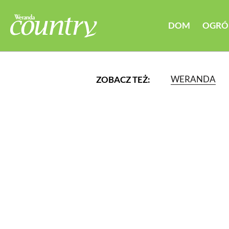
DOM
OGRÓ
WERANDA
ZOBACZ TEŻ:
LUB WYBIERZ JEDNĄ Z K