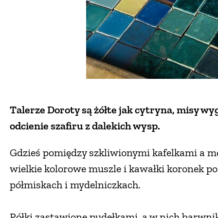
Talerze Doroty są żółte jak cytryna, misy wyg
odcienie szafiru z dalekich wysp.
Gdzieś pomiędzy szkliwionymi kafelkami a m
wielkie kolorowe muszle i kawałki koronek po
półmiskach i mydelniczkach.
Półki zastawione pudełkami, a w nich barwni