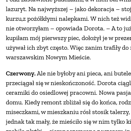
lazuryt. Na najwyższej – jako dekoracja – sto
kurzu,z pożółkłymi nalepkami. W nich też wid
nie otworzyłam – opowiada Dorota. – A to już
kupiłam mój pierwszy piec, dołożył je w prezen
używał ich zbyt często. Więc zanim trafiły do
warszawskim Nowym Mieście.
Czerwony.
Ale nie byłoby ani pieca, ani bute
przeciągał się w nieskończoność. Dorota ciągl
ceramiki do osiedlowej pracowni. Nowa pasja w
domu. Kiedy remont zbliżał się do końca, rod
miseczkami, w mieszkaniu rósł stosik talerzy,
jednak tak mały, że mieściło się w nim tylko ki