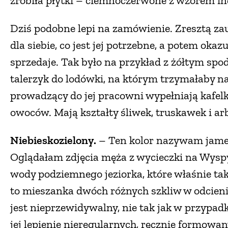
zrobiła płytki – ciemnoczerwone z wzorem in
Dziś podobne lepi na zamówienie. Zresztą za
dla siebie, co jest jej potrzebne, a potem okazu
sprzedaje. Tak było na przykład z żółtym spod
talerzyk do lodówki, na którym trzymałaby na
prowadzący do jej pracowni wypełniają kafelki
owoców. Mają kształty śliwek, truskawek i a
Niebieskozielony.
– Ten kolor nazywam jame
Oglądałam zdjęcia męża z wycieczki na Wyspy
wody podziemnego jeziorka, które właśnie tak 
to mieszanka dwóch różnych szkliw w odcieniac
jest nieprzewidywalny, nie tak jak w przypa
jej lepienie nieregularnych, ręcznie formowa