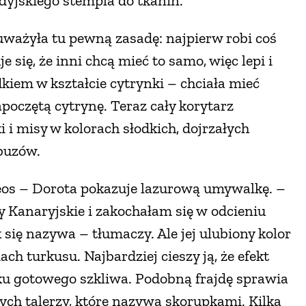
dyjskiego stempla do tkanin.
uważyła tu pewną zasadę: najpierw robi coś
je się, że inni chcą mieć to samo, więc lepi i
kiem w kształcie cytrynki – chciała mieć
poczętą cytrynę. Teraz cały korytarz
 i misy w kolorach słodkich, dojrzałych
rbuzów.
os – Dorota pokazuje lazurową umywalkę. –
 Kanaryjskie i zakochałam się w odcieniu
się nazywa – tłumaczy. Ale jej ulubiony kolor
h turkusu. Najbardziej cieszy ją, że efekt
dku gotowego szkliwa. Podobną frajdę sprawia
nych talerzy, które nazywa skorupkami. Kilka