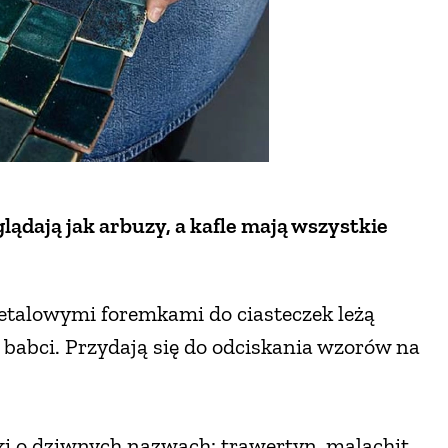
lądają jak arbuzy, a kafle mają wszystkie
etalowymi foremkami do ciasteczek leżą
 babci. Przydają się do odciskania wzorów na
ki o dziwnych nazwach: trawertyn, malachit,