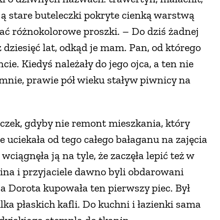
ją stare buteleczki pokryte cienką warstwą
ać różnokolorowe proszki. – Do dziś żadnej
 dziesięć lat, odkąd je mam. Pan, od którego
cie. Kiedyś należały do jego ojca, a ten nie
 mnie, prawie pół wieku staływ piwnicy na
leczek, gdyby nie remont mieszkania, który
e uciekała od tego całego bałaganu na zajęcia
ciągnęła ją na tyle, że zaczęła lepić też w
zina i przyjaciele dawno byli obdarowani
 a Dorota kupowała ten pierwszy piec. Był
lka płaskich kafli. Do kuchni i łazienki sama