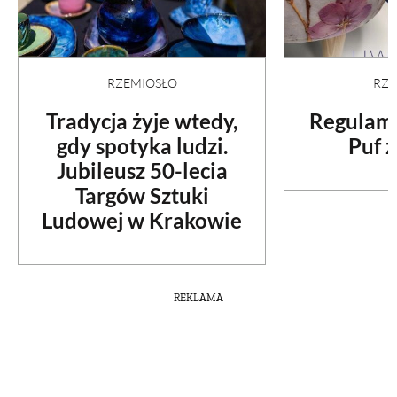
RZEMIOSŁO
RZE
Tradycja żyje wtedy,
Regulami
gdy spotyka ludzi.
Puf z
Jubileusz 50-lecia
Targów Sztuki
Ludowej w Krakowie
REKLAMA