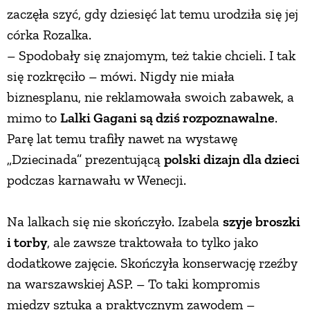
zaczęła szyć, gdy dziesięć lat temu urodziła się jej
córka Rozalka.
– Spodobały się znajomym, też takie chcieli. I tak
się rozkręciło – mówi. Nigdy nie miała
biznesplanu, nie reklamowała swoich zabawek, a
mimo to
Lalki Gagani są dziś rozpoznawalne
.
Parę lat temu trafiły nawet na wystawę
„Dziecinada” prezentującą
polski dizajn dla dzieci
podczas karnawału w Wenecji.
Na lalkach się nie skończyło. Izabela
szyje broszki
i torby
, ale zawsze traktowała to tylko jako
dodatkowe zajęcie. Skończyła konserwację rzeźby
na warszawskiej ASP. – To taki kompromis
między sztuką a praktycznym zawodem –