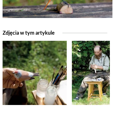
NATURALNIE
URODA
Zdjęcia w tym artykule
NATURALNA APTECZKA
DLA DOMU
EKO ŻYCIE
PRZYRODA
ZWIERZĘTA DOMOWE