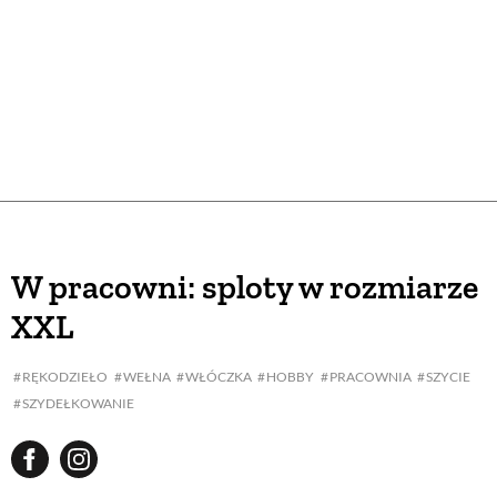
W pracowni: sploty w rozmiarze
XXL
RĘKODZIEŁO
WEŁNA
WŁÓCZKA
HOBBY
PRACOWNIA
SZYCIE
SZYDEŁKOWANIE