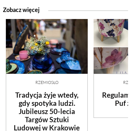
Zobacz więcej
RZEMIOSŁO
RZE
Tradycja żyje wtedy,
Regulami
gdy spotyka ludzi.
Puf z
Jubileusz 50-lecia
Targów Sztuki
Ludowej w Krakowie