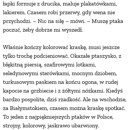
łapki formuje z drucika, maluje plakatówkami,
lakierem. Czasem robi przerwy, gdy wena nie
przychodzi. – Nic na siłę – mówi. – Muszę ptaka
poczuć, żeby dobrze mi wyszedł.
Właśnie kończy kolorować kraskę, musi jeszcze
tylko trochę podcieniować. Okazałe ptaszysko, z
błękitną piersią, szafirowymi lotkami,
seledynowymi sterówkami, mocnym dziobem,
turkusowym paskiem na końcu ogona, w rudej
kapocie na grzbiecie i z żółtymi nóżkami. Kiedyś
bardzo pospolite, dziś rzadkość. Ale na wschodzie,
za Białymstokiem, czasem można kraskę spotkać.
To jeden z najpiękniejszych ptaków w Polsce,
strojny, kolorowy, jaskrawo ubarwiony.