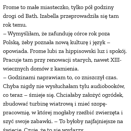
Frome to małe miasteczko, tylko pół godziny
drogi od Bath. Izabella przeprowadziła się tam
rok temu.
– Wymyśliłam, że zafunduję córce rok poza
Polską, żeby poznała nową kulturę i język –
opowiada. Frome lubi za hippisowski luz i spokój.
Pracuje tam przy renowacji starych, nawet XIII-
wiecznych domów z kamienia.
– Godzinami naprawiam to, co zniszczył czas.
Chyba nigdy nie wysłuchałam tylu audiobooków,
co teraz – śmieje się. Chciałaby założyć ogródek,
zbudować turbinę wiatrową i mieć szopę-
pracownię, w której mogłaby rzeźbić zwierzęta i
szyć swoje zabawki. – To byłoby najfajniejsze na
świecie. Czuję, że to się wydarzy.