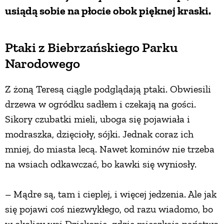
usiądą sobie na płocie obok pięknej kraski.
PRZEPISY
Ptaki z Biebrzańskiego Parku
ŚNIADANIA
Narodowego
PRZYSTAWKI
Z żoną Teresą ciągle podglądają ptaki. Obwiesili
drzewa w ogródku sadłem i czekają na gości.
ZUPY
Sikory czubatki mieli, uboga się pojawiała i
modraszka, dzięcioły, sójki. Jednak coraz ich
DANIA GŁÓWNE
mniej, do miasta lecą. Nawet kominów nie trzeba
na wsiach odkawczać, bo kawki się wyniosły.
CIASTA I DESERY
– Mądre są, tam i cieplej, i więcej jedzenia. Ale jak
się pojawi coś niezwykłego, od razu wiadomo, bo
DODATKI
w okolicy wsi Dziękonie, gdzie mieszkają państwo