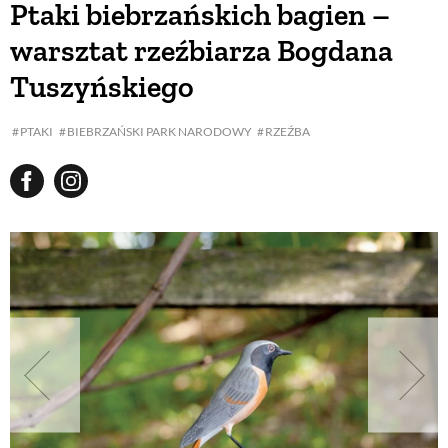
Ptaki biebrzańskich bagien –
warsztat rzeźbiarza Bogdana
BUDUJEMY DOM
Tuszyńskiego
OGRÓD
PTAKI
BIEBRZAŃSKI PARK NARODOWY
RZEŹBA
WARZYWA I OWOCE
ROŚLINY OGRODOWE
PORADY
ZIELEŃ W DOMU
PROJEKTOWANIE OGRODU