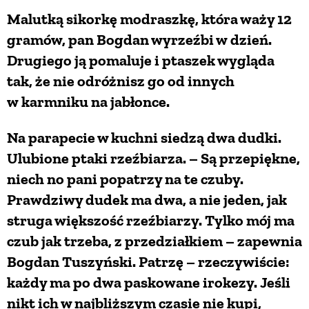
Malutką sikorkę modraszkę, która waży 12
ZWIERZĘTA W NATURZE
gramów, pan Bogdan wyrzeźbi w dzień.
Drugiego ją pomaluje i ptaszek wygląda
GRZYBY
tak, że nie odróżnisz go od innych
w karmniku na jabłonce.
KRAJOBRAZ
Na parapecie w kuchni siedzą dwa dudki.
Ulubione ptaki rzeźbiarza. – Są przepiękne,
RĘKODZIEŁO
niech no pani popatrzy na te czuby.
Prawdziwy dudek ma dwa, a nie jeden, jak
RZEMIOSŁO
struga większość rzeźbiarzy. Tylko mój ma
czub jak trzeba, z przedziałkiem – zapewnia
ZWYCZAJE
Bogdan Tuszyński. Patrzę – rzeczywiście:
każdy ma po dwa paskowane irokezy. Jeśli
ZRÓB TO SAM
nikt ich w najbliższym czasie nie kupi,