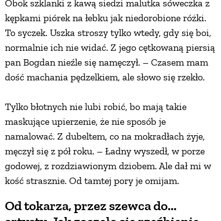
Obok szklanki z kawą siedzi malutka sóweczka z
kępkami piórek na łebku jak niedorobione różki.
To syczek. Uszka stroszy tylko wtedy, gdy się boi,
normalnie ich nie widać. Z jego cętkowaną piersią
pan Bogdan nieźle się namęczył. – Czasem mam
dość machania pędzelkiem, ale słowo się rzekło.
Tylko błotnych nie lubi robić, bo mają takie
maskujące upierzenie, że nie sposób je
namalować. Z dubeltem, co na mokradłach żyje,
męczył się z pół roku. – Ładny wyszedł, w porze
godowej, z rozdziawionym dziobem. Ale dał mi w
kość strasznie. Od tamtej pory je omijam.
Od tokarza, przez szewca do...