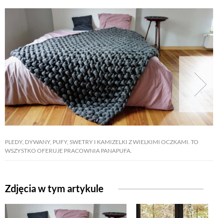
PLEDY, DYWANY, PUFY, SWETRY I KAMIZELKI Z WIELKIMI OCZKAMI. TO
WSZYSTKO OFERUJE PRACOWNIA PANAPUFA.
Zdjęcia w tym artykule