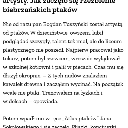
artysty. Jak zaczęło się rzeźbienie
biebrzańskich ptaków
Nie od razu pan Bogdan Tuszyński został artystą
od ptaków. W dzieciństwie, owszem, lubił
podglądać szczygły, talent też miał, ale do liceum
plastycznego nie poszedł. Najpierw pracował jako
tokarz, potem był szewcem, wreszcie wylądował
w szkolnej kotłowni i palił w piecach. Czas mu się
dłużył okropnie. – Z tych nudów znalazłem
kawałek drewna i zacząłem wycinać. Na początek
wcale nie ptaki. Trenowałem na łyżkach i
widelcach – opowiada.
Potem wpadł mu w ręce „Atlas ptaków” Jana
Sokołowskiego i się zaczęło. Pliszki, kopciuszki,