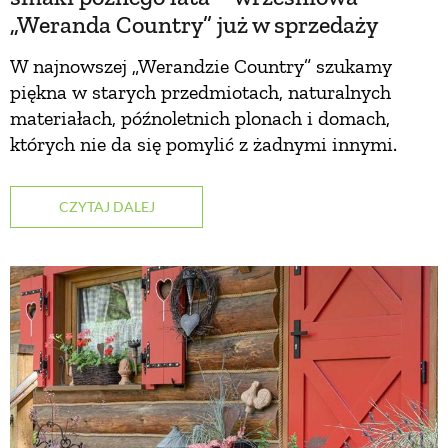
„Weranda Country” już w sprzedaży
ZWIERZĘTA W NATURZE
W najnowszej „Werandzie Country” szukamy
piękna w starych przedmiotach, naturalnych
GRZYBY
materiałach, późnoletnich plonach i domach,
których nie da się pomylić z żadnymi innymi.
KRAJOBRAZ
CZYTAJ DALEJ
RĘKODZIEŁO
RZEMIOSŁO
ZWYCZAJE
ZRÓB TO SAM