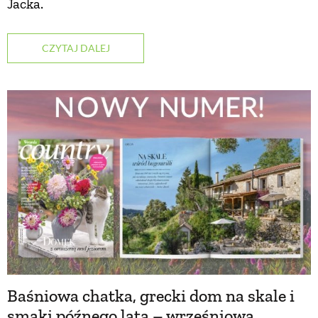
Jacka.
NATURALNIE
CZYTAJ DALEJ
URODA
NATURALNA APTECZKA
DLA DOMU
EKO ŻYCIE
PRZYRODA
Baśniowa chatka, grecki dom na skale i
ZWIERZĘTA DOMOWE
smaki późnego lata – wrześniowa