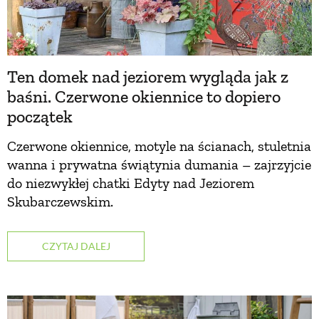
PRZEPISY
ŚNIADANIA
Ten domek nad jeziorem wygląda jak z
baśni. Czerwone okiennice to dopiero
początek
PRZYSTAWKI
Czerwone okiennice, motyle na ścianach, stuletnia
ZUPY
wanna i prywatna świątynia dumania – zajrzyjcie
do niezwykłej chatki Edyty nad Jeziorem
Skubarczewskim.
DANIA GŁÓWNE
CZYTAJ DALEJ
CIASTA I DESERY
DODATKI