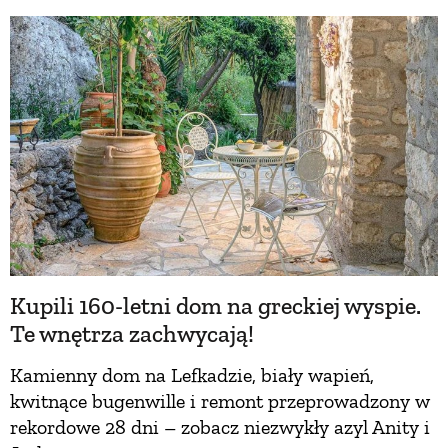
BUDUJEMY DOM
OGRÓD
WARZYWA I OWOCE
ROŚLINY OGRODOWE
Kupili 160-letni dom na greckiej wyspie.
PORADY
Te wnętrza zachwycają!
Kamienny dom na Lefkadzie, biały wapień,
ZIELEŃ W DOMU
kwitnące bugenwille i remont przeprowadzony w
rekordowe 28 dni – zobacz niezwykły azyl Anity i
PROJEKTOWANIE OGRODU