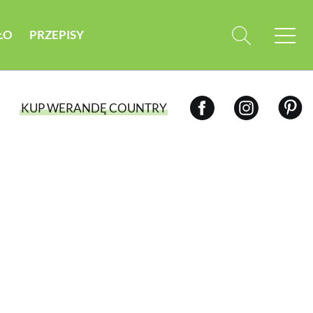
ŁO
PRZEPISY
KUP WERANDĘ COUNTRY
WYBIERZ TYP WYDANIA
WYDANIE DRUKOWANE
aktualny numer z dostawą do domu
E-WYDANIE PDF
przeglądaj bezpośrednio na Twoim
komputerze lub urządzeniu mobilnym