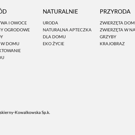
ÓD
NATURALNIE
PRZYRODA
WA I OWOCE
URODA
ZWIERZĘTA DO
NY OGRODOWE
NATURALNA APTECZKA
ZWIERZĘTA W N
DY
DLA DOMU
GRZYBY
Ń W DOMU
EKO ŻYCIE
KRAJOBRAZ
KTOWANIE
DU
skierny-Kowalkowska Sp.k.