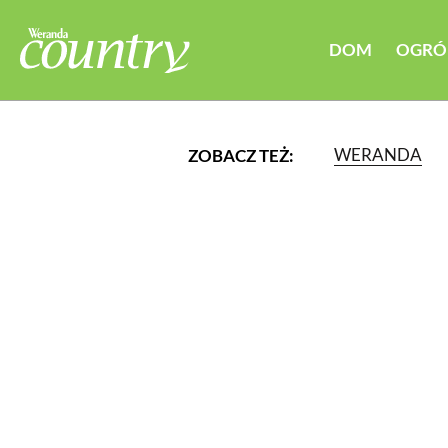
DOM
OGRÓ
WERANDA
ZOBACZ TEŻ:
LUB WYBIERZ JEDNĄ Z K