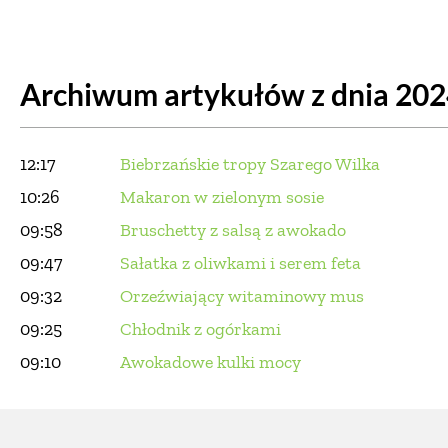
DOM
DOMY W POL
Archiwum artykułów z dnia 20
OGRÓD
WARZYWA
PROJEKTOWANIE
12:17
Biebrzańskie tropy Szarego Wilka
DLA DOM
10:26
Makaron w zielonym sosie
09:58
Bruschetty z salsą z awokado
ZWIERZĘTA W NAT
09:47
Sałatka z oliwkami i serem feta
09:32
Orzeźwiający witaminowy mus
ZWYCZAJE
ZRÓ
09:25
Chłodnik z ogórkami
DANIA GŁÓW
09:10
Awokadowe kulki mocy