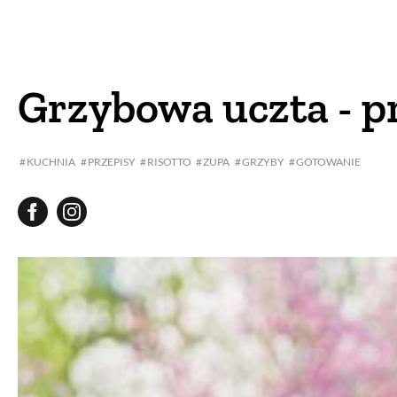
DOM
DOMY W POL
OGRÓD
WARZYWA
Grzybowa uczta - p
PROJEKTOWANIE
KUCHNIA
PRZEPISY
RISOTTO
ZUPA
GRZYBY
GOTOWANIE
DLA DOM
ZWIERZĘTA W NAT
ZWYCZAJE
ZRÓ
DANIA GŁÓW