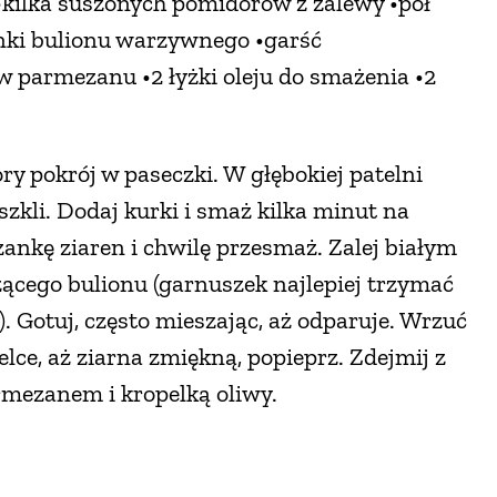
 •kilka suszonych pomidorów z zalewy •pół
anki bulionu warzywnego •garść
w parmezanu •2 łyżki oleju do smażenia •2
ry pokrój w paseczki. W głębokiej patelni
eszkli. Dodaj kurki i smaż kilka minut na
ankę ziaren i chwilę przesmaż. Zalej białym
zącego bulionu (garnuszek najlepiej trzymać
. Gotuj, często mieszając, aż odparuje. Wrzuć
lce, aż ziarna zmiękną, popieprz. Zdejmij z
rmezanem i kropelką oliwy.