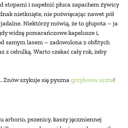
d stopami i napełnić płuca zapachem żywicy
dnak nietknięte, nie poświęcając nawet pół
 jadalne. Niektórzy mówią, że to głupota – ja
 gdy widzę pomarańczowe kapelusze i,
pod samym lasem – zadowolona z obfitych
 z cebulką. Warto czekać cały rok, żeby
i… Znów szykuje się pyszna
grzybowa uczta
!
u arborio, pszenicy, kaszy jęczmiennej