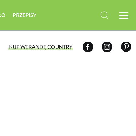
ŁO
PRZEPISY
KUP WERANDĘ COUNTRY
WYBIERZ TYP WYDANIA
WYDANIE DRUKOWANE
aktualny numer z dostawą do domu
E-WYDANIE PDF
przeglądaj bezpośrednio na Twoim
komputerze lub urządzeniu mobilnym