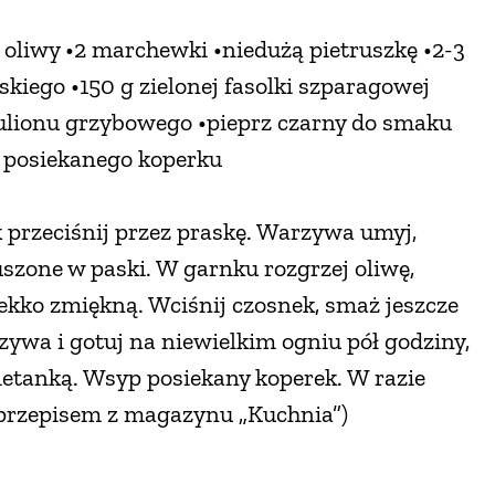
i oliwy •2 marchewki •niedużą pietruszkę •2-3
kiego •150 g zielonej fasolki szparagowej
bulionu grzybowego •pieprz czarny do smaku
 posiekanego koperku
ek przeciśnij przez praskę. Warzywa umyj,
uszone w paski. W garnku rozgrzej oliwę,
ż lekko zmiękną. Wciśnij czosnek, smaż jeszcze
ywa i gotuj na niewielkim ogniu pół godziny,
ietanką. Wsyp posiekany koperek. W razie
 przepisem z magazynu „Kuchnia”)