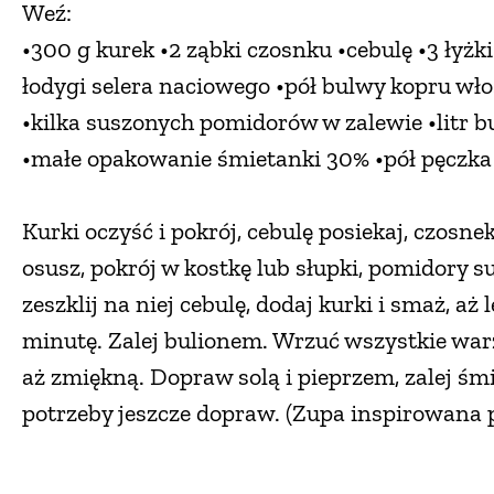
Weź:
•300 g kurek •2 ząbki czosnku •cebulę •3 łyżk
łodygi selera naciowego •pół bulwy kopru włos
•kilka suszonych pomidorów w zalewie •litr 
•małe opakowanie śmietanki 30% •pół pęczka
Kurki oczyść i pokrój, cebulę posiekaj, czosn
osusz, pokrój w kostkę lub słupki, pomidory s
zeszklij na niej cebulę, dodaj kurki i smaż, a
minutę. Zalej bulionem. Wrzuć wszystkie warz
aż zmiękną. Dopraw solą i pieprzem, zalej śm
potrzeby jeszcze dopraw. (Zupa inspirowana