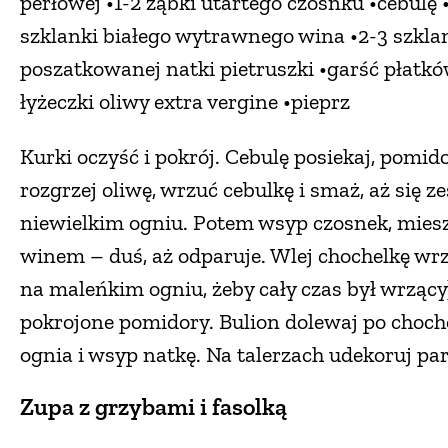
perłowej •1-2 ząbki utartego czosnku •cebulę
szklanki białego wytrawnego wina •2-3 szkl
poszatkowanej natki pietruszki •garść płatkó
łyżeczki oliwy extra vergine •pieprz
Kurki oczyść i pokrój. Cebulę posiekaj, pomido
rozgrzej oliwę, wrzuć cebulkę i smaż, aż się z
niewielkim ogniu. Potem wsyp czosnek, miesz
winem – duś, aż odparuje. Wlej chochelkę wr
na maleńkim ogniu, żeby cały czas był wrzący)
pokrojone pomidory. Bulion dolewaj po choche
ognia i wsyp natkę. Na talerzach udekoruj pa
Zupa z grzybami i fasolką