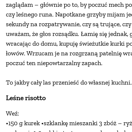
zaglądam – głównie po to, by poczuć mech po
czy leśnego runa. Napotkane grzyby mijam je
sekundy na rozpatrywanie, czy są trujące, czy
uważam, że głos rozsądku. Łamię się jednak,
wracając do domu, kupuję świeżutkie kurki 
łowów. Wrzucam je na rozgrzaną patelnię wraz
poczuć ten niepowtarzalny zapach.
To jakby cały las przenieść do własnej kuchn
Leśne risotto
Weź:
•150 g kurek •szklankę mieszanki 3 zbóż – ryż