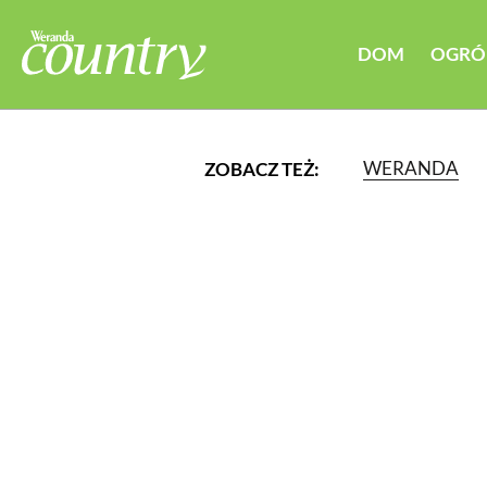
DOM
OGRÓ
WERANDA
ZOBACZ TEŻ:
LUB WYBIERZ JEDNĄ Z K