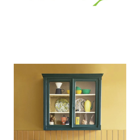
ZWIERZĘTA W NATURZE
GRZYBY
KRAJOBRAZ
RĘKODZIEŁO
RZEMIOSŁO
ZWYCZAJE
ZRÓB TO SAM