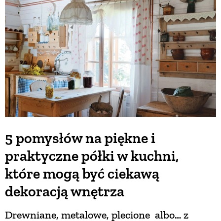
BUDUJEMY DOM
OGRÓD
WARZYWA I OWOCE
ROŚLINY OGRODOWE
5 pomysłów na piękne i
praktyczne półki w kuchni,
PORADY
które mogą być ciekawą
ZIELEŃ W DOMU
dekoracją wnętrza
Drewniane, metalowe, plecione albo… z
PROJEKTOWANIE OGRODU