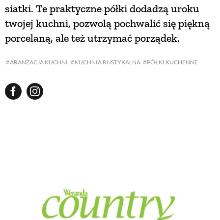
siatki. Te praktyczne półki dodadzą uroku
twojej kuchni, pozwolą pochwalić się piękną
NATURALNIE
porcelaną, ale też utrzymać porządek.
URODA
ARANŻACJA KUCHNI
KUCHNIA RUSTYKALNA
PÓŁKI KUCHENNE
NATURALNA APTECZKA
DLA DOMU
EKO ŻYCIE
PRZYRODA
ZWIERZĘTA DOMOWE