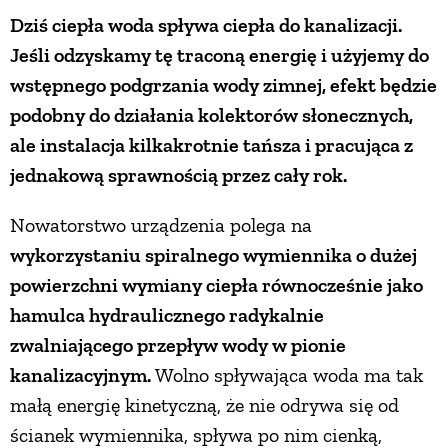
Dziś ciepła woda spływa ciepła do kanalizacji.
ZWIERZĘTA W NATURZE
Jeśli odzyskamy tę traconą energię i użyjemy do
wstępnego podgrzania wody zimnej, efekt będzie
GRZYBY
podobny do działania kolektorów słonecznych,
ale instalacja kilkakrotnie tańsza i pracująca z
KRAJOBRAZ
jednakową sprawnością przez cały rok.
Nowatorstwo urządzenia polega na
RĘKODZIEŁO
wykorzystaniu spiralnego wymiennika o dużej
powierzchni wymiany ciepła równocześnie jako
RZEMIOSŁO
hamulca hydraulicznego radykalnie
zwalniającego przepływ wody w pionie
ZWYCZAJE
kanalizacyjnym.
Wolno spływająca woda ma tak
małą energię kinetyczną, że nie odrywa się od
ZRÓB TO SAM
ścianek wymiennika, spływa po nim cienką,