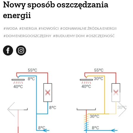
Nowy sposób oszczędzania
energii
BUDUJEMY DOM
WODA
ENERGIA
NOWOŚCI
ODNAWIALNE ŹRÓDŁA ENERGII
DOM ENERGOOSZCZĘDNY
BUDUJEMY DOM
OSZCZĘDNOŚĆ
OGRÓD
WARZYWA I OWOCE
ROŚLINY OGRODOWE
PORADY
ZIELEŃ W DOMU
PROJEKTOWANIE OGRODU