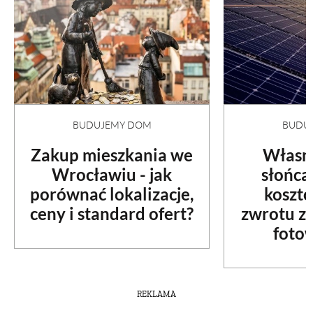
BUDUJEMY DOM
BUDU
Zakup mieszkania we
Własny
Wrocławiu - jak
słońca
porównać lokalizacje,
kosztó
ceny i standard ofert?
zwrotu z 
foto
REKLAMA