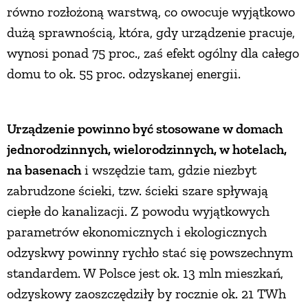
równo rozłożoną warstwą, co owocuje wyjątkowo
PRZEPISY
dużą sprawnością, która, gdy urządzenie pracuje,
wynosi ponad 75 proc., zaś efekt ogólny dla całego
ŚNIADANIA
domu to ok. 55 proc. odzyskanej energii.
PRZYSTAWKI
Urządzenie powinno być stosowane w domach
jednorodzinnych, wielorodzinnych, w hotelach,
ZUPY
na basenach
i wszędzie tam, gdzie niezbyt
zabrudzone ścieki, tzw. ścieki szare spływają
DANIA GŁÓWNE
ciepłe do kanalizacji. Z powodu wyjątkowych
parametrów ekonomicznych i ekologicznych
CIASTA I DESERY
odzyskwy powinny rychło stać się powszechnym
standardem. W Polsce jest ok. 13 mln mieszkań,
DODATKI
odzyskowy zaoszczędziły by rocznie ok. 21 TWh