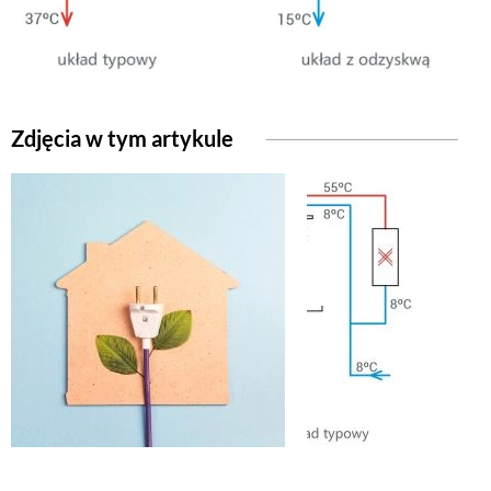
NATURALNIE
URODA
Zdjęcia w tym artykule
NATURALNA APTECZKA
DLA DOMU
EKO ŻYCIE
PRZYRODA
ZWIERZĘTA DOMOWE