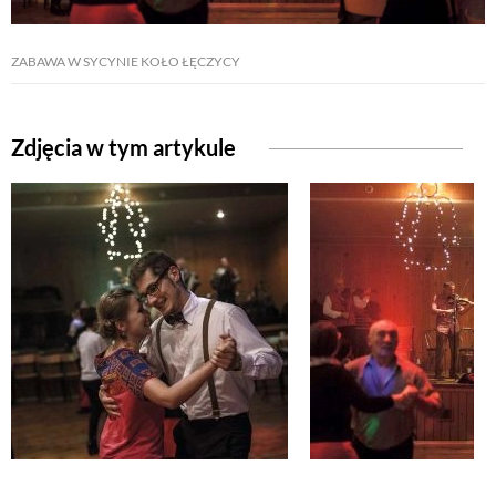
NATURALNIE
ZABAWA W SYCYNIE KOŁO ŁĘCZYCY
URODA
Zdjęcia w tym artykule
NATURALNA APTECZKA
DLA DOMU
EKO ŻYCIE
PRZYRODA
ZWIERZĘTA DOMOWE