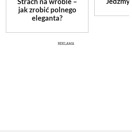
Jedzmy 
Strach na wróble –
jak zrobić polnego
eleganta?
REKLAMA