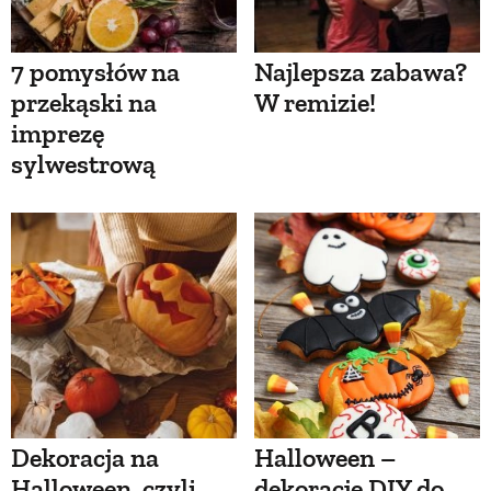
7 pomysłów na
Najlepsza zabawa?
przekąski na
W remizie!
imprezę
sylwestrową
Dekoracja na
Halloween –
Halloween, czyli
dekoracje DIY do