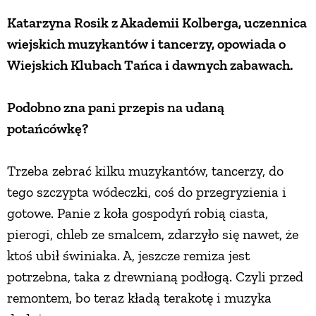
Katarzyna Rosik z Akademii Kolberga, uczennica
ZWIERZĘTA W NATURZE
wiejskich muzykantów i tancerzy, opowiada o
Wiejskich Klubach Tańca i dawnych zabawach.
GRZYBY
Podobno zna pani przepis na udaną
KRAJOBRAZ
potańcówkę?
RĘKODZIEŁO
Trzeba zebrać kilku muzykantów, tancerzy, do
tego szczypta wódeczki, coś do przegryzienia i
RZEMIOSŁO
gotowe. Panie z koła gospodyń robią ciasta,
pierogi, chleb ze smalcem, zdarzyło się nawet, że
ktoś ubił świniaka. A, jeszcze remiza jest
ZWYCZAJE
potrzebna, taka z drewnianą podłogą. Czyli przed
remontem, bo teraz kładą terakotę i muzyka
ZRÓB TO SAM