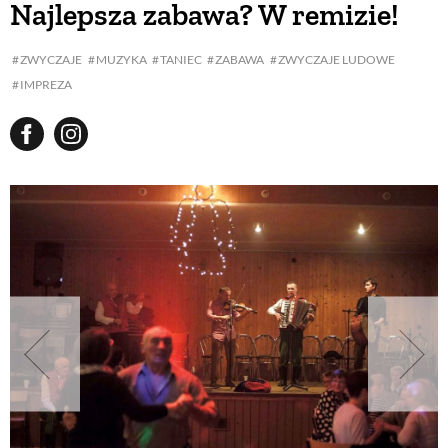
Najlepsza zabawa? W remizie!
BUDUJEMY DOM
ZWYCZAJE
MUZYKA
TANIEC
ZABAWA
ZWYCZAJE LUDOWE
IMPREZA
OGRÓD
WARZYWA I OWOCE
ROŚLINY OGRODOWE
PORADY
ZIELEŃ W DOMU
PROJEKTOWANIE OGRODU