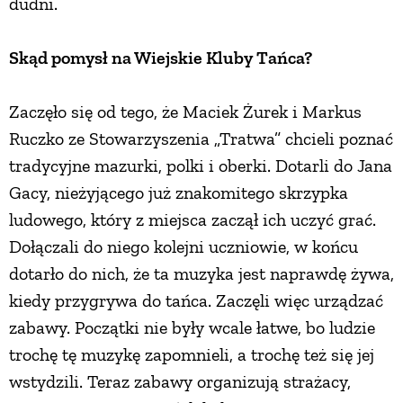
dudni.
PRZEPISY
Skąd pomysł na Wiejskie Kluby Tańca?
ŚNIADANIA
Zaczęło się od tego, że Maciek Żurek i Markus
Ruczko ze Stowarzyszenia „Tratwa” chcieli poznać
PRZYSTAWKI
tradycyjne mazurki, polki i oberki. Dotarli do Jana
Gacy, nieżyjącego już znakomitego skrzypka
ZUPY
ludowego, który z miejsca zaczął ich uczyć grać.
Dołączali do niego kolejni uczniowie, w końcu
DANIA GŁÓWNE
dotarło do nich, że ta muzyka jest naprawdę żywa,
kiedy przygrywa do tańca. Zaczęli więc urządzać
CIASTA I DESERY
zabawy. Początki nie były wcale łatwe, bo ludzie
trochę tę muzykę zapomnieli, a trochę też się jej
DODATKI
wstydzili. Teraz zabawy organizują strażacy,