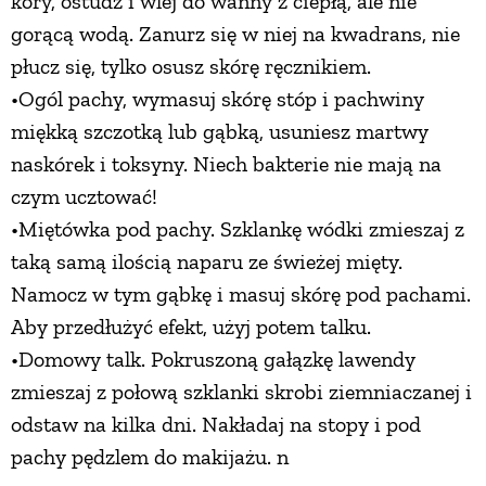
kory, ostudź i wlej do wanny z ciepłą, ale nie
gorącą wodą. Zanurz się w niej na kwadrans, nie
płucz się, tylko osusz skórę ręcznikiem.
•Ogól pachy, wymasuj skórę stóp i pachwiny
miękką szczotką lub gąbką, usuniesz martwy
naskórek i toksyny. Niech bakterie nie mają na
czym ucztować!
•Miętówka pod pachy. Szklankę wódki zmieszaj z
taką samą ilością naparu ze świeżej mięty.
Namocz w tym gąbkę i masuj skórę pod pachami.
Aby przedłużyć efekt, użyj potem talku.
•Domowy talk. Pokruszoną gałązkę lawendy
zmieszaj z połową szklanki skrobi ziemniaczanej i
odstaw na kilka dni. Nakładaj na stopy i pod
pachy pędzlem do makijażu. n