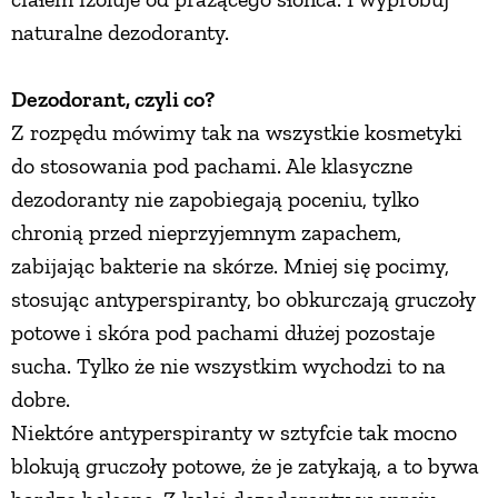
naturalne dezodoranty.
PRZEPISY
Dezodorant, czyli co?
ŚNIADANIA
Z rozpędu mówimy tak na wszystkie kosmetyki
do stosowania pod pachami. Ale klasyczne
PRZYSTAWKI
dezodoranty nie zapobiegają poceniu, tylko
chronią przed nieprzyjemnym zapachem,
ZUPY
zabijając bakterie na skórze. Mniej się pocimy,
stosując antyperspiranty, bo obkurczają gruczoły
DANIA GŁÓWNE
potowe i skóra pod pachami dłużej pozostaje
sucha. Tylko że nie wszystkim wychodzi to na
CIASTA I DESERY
dobre.
Niektóre antyperspiranty w sztyfcie tak mocno
DODATKI
blokują gruczoły potowe, że je zatykają, a to bywa