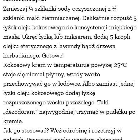
Zmieszaj ¼ szklanki sody oczyszczonej z ¼
szklanki mąki ziemniaczanej. Delikatnie rozpuść 5
łyżek oleju kokosowego do konsystencji miękkiego
masła. Ukręć łyżką lub mikserem, dodaj 5 kropli
olejku eterycznego z lawendy bądź drzewa
herbacianego. Gotowe!
Kokosowy krem w temperaturze powyżej 25°C
staje się niemal płynny, wtedy warto
przechowywać go w lodówce. Albo zamiast jednej
łyżki oleju kokosowego dodaj łyżkę
rozpuszczonego wosku pszczelego. Taki
„dezodorant” najwygodniej trzymać w pudełku po
kremie.
Jak go stosować? Weź odrobinę i rozetrzyj w
palcach. Posmaruj cienką warstwą skórę pod