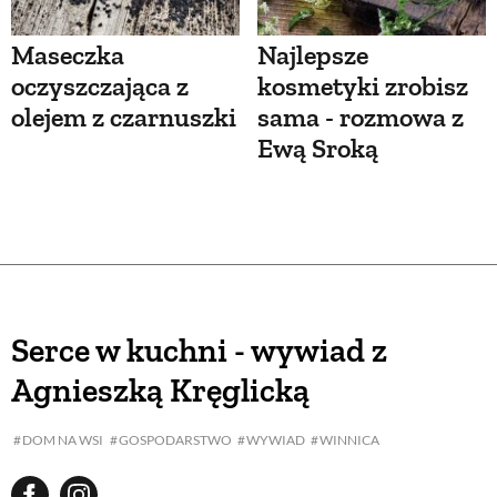
Maseczka
Najlepsze
oczyszczająca z
kosmetyki zrobisz
olejem z czarnuszki
sama - rozmowa z
Ewą Sroką
Serce w kuchni - wywiad z
Agnieszką Kręglicką
DOM NA WSI
GOSPODARSTWO
WYWIAD
WINNICA