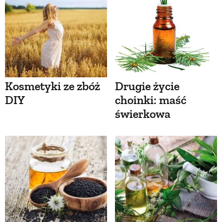
Kosmetyki ze zbóż
Drugie życie
DIY
choinki: maść
świerkowa