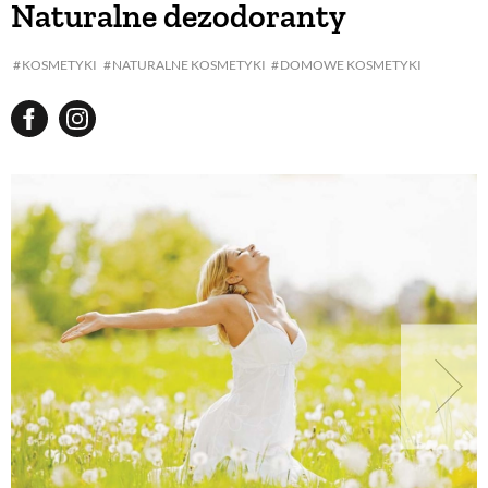
Naturalne dezodoranty
BUDUJEMY DOM
KOSMETYKI
NATURALNE KOSMETYKI
DOMOWE KOSMETYKI
OGRÓD
WARZYWA I OWOCE
ROŚLINY OGRODOWE
PORADY
ZIELEŃ W DOMU
PROJEKTOWANIE OGRODU