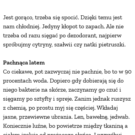
ZWIERZĘTA W NATURZE
Jest gorąco, trzeba się spocić. Dzięki temu jest
nam chłodniej. Jedyny kłopot to zapach. Ale nie
GRZYBY
trzeba od razu sięgać po dezodorant, najpierw
spróbujmy cytryny, szałwii czy natki pietruszki.
KRAJOBRAZ
Pachnąca latem
RĘKODZIEŁO
Co ciekawe, pot zazwyczaj nie pachnie, bo to w 90
procentach woda. Dopiero gdy dobierają się do
niego bakterie na skórze, zaczynamy go czuć i
RZEMIOSŁO
sięgamy po sztyfty i spreje. Zanim jednak ruszysz
z chemią, po prostu myj się częściej. Wkładaj
ZWYCZAJE
jasne, przewiewne ubrania. Len, bawełnę, jedwab.
Koniecznie luźne, bo powietrze między tkaniną a
ZRÓB TO SAM
ciałem izoluje od prażącego słońca. I wypróbuj