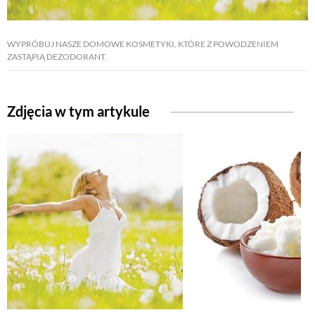
NATURALNIE
WYPRÓBUJ NASZE DOMOWE KOSMETYKI, KTÓRE Z POWODZENIEM
ZASTĄPIĄ DEZODORANT.
URODA
Zdjęcia w tym artykule
NATURALNA APTECZKA
DLA DOMU
EKO ŻYCIE
PRZYRODA
ZWIERZĘTA DOMOWE