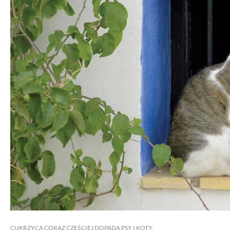
CUKRZYCA CORAZ CZĘŚCIEJ DOPADA PSY I KOTY.