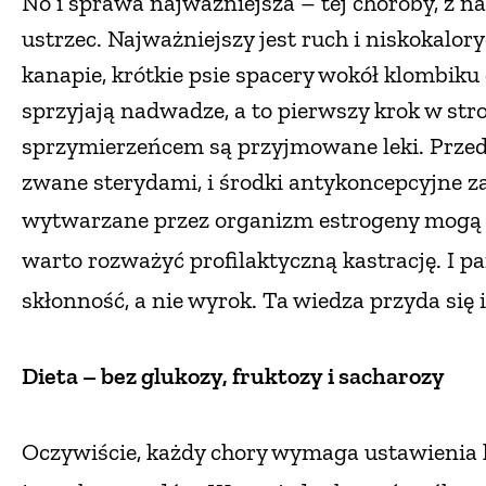
No i sprawa najważniejsza – tej choroby, z 
ustrzec. Najważniejszy jest ruch i niskokalor
kanapie, krótkie psie spacery wokół klombiku
sprzyjają nadwadze, a to pierwszy krok w str
sprzymierzeńcem są przyjmowane leki. Przed
zwane sterydami, i środki antykoncepcyjne z
wytwarzane przez organizm estrogeny mogą s
warto rozważyć pro
filaktyczną kastrację. I 
skłonność, a nie wyrok. Ta wiedza przyda się 
Dieta – bez glukozy, fruktozy
i sacharozy
Oczywiście, każdy chory wymaga
ustawienia 