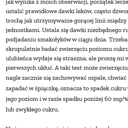
jak wynika z moich obserwacji, początek lecz
ustalić prawidłowe dawki leków, często dzwo
trochę jak utrzymywanie gorącej linii międz
jednostkami. Ustala się dawki niezbędnego ru
podjadaniu smakołyków w ciągu dnia. Trzeba 
skrupulatnie badać zwierzęciu poziomu cukru w
ulubieńca wydaje się straszna, ale proszę mi w
pierwszych ukłuć. A taki test może zwierzęciu
nagle zacznie się zachowywać ospale, chwiać
zapadać w śpiączkę, oznacza to spadek cukru
jego poziom
i w razie spadku poniżej 60 mg/%
lub zwykłego cukru.