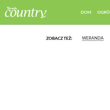
DOM
OGRÓ
WERANDA
ZOBACZ TEŻ:
LUB WYBIERZ JEDNĄ Z K