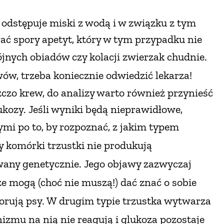
e odstępuje miski z wodą i w związku z tym
ć spory apetyt, który w tym przypadku nie
jnych obiadów czy kolacji
zwierzak chudnie.
awów, trzeba koniecznie odwiedzić lekarza!
zczo krew, do analizy warto również przynieść
kozy. Jeśli wyniki będą nieprawidłowe,
ymi po to,
by rozpoznać, z jakim typem
y komórki trzustki nie produkują
owany genetycznie. Jego objawy zazwyczaj
ze mogą (choć nie muszą!) dać znać o sobie
chorują psy. W drugim typie trzustka wytwarza
nizmu na nią nie reagują i glukoza pozostaje