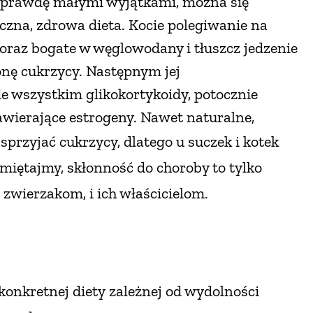
naprawdę małymi wyjątkami, można się
yczna, zdrowa dieta. Kocie polegiwanie na
 oraz bogate w węglowodany i tłuszcz jedzenie
onę cukrzycy. Następnym jej
e wszystkim glikokortykoidy, potocznie
awierające estrogeny. Nawet naturalne,
przyjać cukrzycy, dlatego
u suczek i kotek
pamiętajmy, skłonność do choroby to tylko
i zwierzakom, i ich właścicielom.
konkretnej diety
zależnej od wydolności