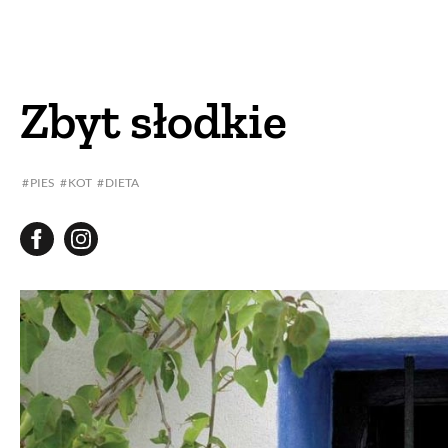
DOM
DOMY W POL
OGRÓD
WARZYWA
Zbyt słodkie
PROJEKTOWANIE
PIES
KOT
DIETA
DLA DOM
ZWIERZĘTA W NAT
ZWYCZAJE
ZRÓ
DANIA GŁÓW