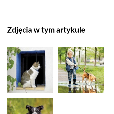
OM
BUDUJEMY DOM
DY
ZIELEŃ W DOMU
Zdjęcia w tym artykule
RALNA APTECZKA
A DOMOWE
EŁO
RZEMIOSŁO
ZYSTAWKI
ZUPY
TWORY
INNE