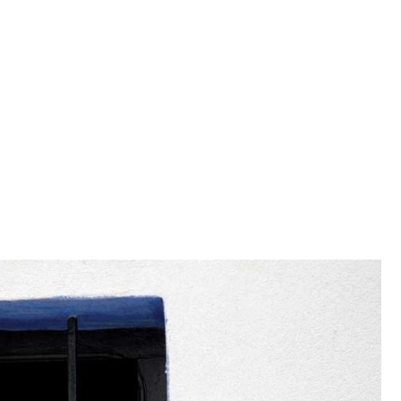
SCE
DOMY NA ŚWIECIE
URZĄDZAMY D
 I OWOCE
ROŚLINY OGRODOWE
PORA
 OGRODU
NATURALNIE
URODA
NATU
U
EKO ŻYCIE
PRZYRODA
ZWIERZĘT
URZE
GRZYBY
KRAJOBRAZ
RĘKODZI
B TO SAM
PRZEPISY
ŚNIADANIA
PR
NE
CIASTA I DESERY
DODATKI
PRZE