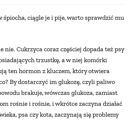
w śpiocha, ciągle
je i pije, warto sprawdzić mu
le nie. Cukrzyca coraz częściej dopada
też psy
siadających trzustkę, a w niej komórki
ują ten hormon z kluczem, który otwiera
o? By dostarczyć im glukozę, czyli paliwo
ś powodu brakuje, wówczas glukoza, zamiast
om rośnie i rośnie, i wkrótce zaczyna działać
owieka, psa czy kota, zaczynają się problemy