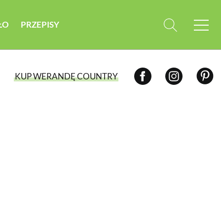
ŁO
PRZEPISY
KUP WERANDĘ COUNTRY
WYBIERZ TYP WYDANIA
WYDANIE DRUKOWANE
aktualny numer z dostawą do domu
E-WYDANIE PDF
przeglądaj bezpośrednio na Twoim
komputerze lub urządzeniu mobilnym