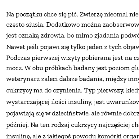
Na początku chce się pić. Zwierzę nieomal ni
często siusia. Dodatkowo można zaobserwowa
jest oznaką zdrowia, bo mimo zjadania podwó
Nawet jeśli pojawi się tylko jeden z tych obj
Podczas pierwszej wizyty pobierana jest na c
mocz. W obu próbkach badany jest poziom glu
weterynarz zaleci dalsze badania, między inn
cukrzycy ma do czynienia. Typ pierwszy, kied
wystarczającej ilości insuliny, jest uwarunk
pojawiają się w dzieciństwie, ale równie dobr
później. Na ten rodzaj cukrzycy najczęściej 
insulinę, ale z jakiegoś powodu komórki orga