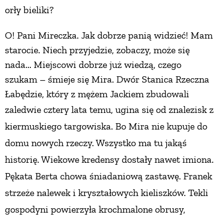
orły bieliki?
PRZEPISY
O! Pani Mireczka. Jak dobrze panią widzieć! Mam
starocie. Niech przyjedzie, zobaczy, może się
ŚNIADANIA
nada... Miejscowi dobrze już wiedzą, czego
szukam – śmieje się Mira. Dwór Stanica Rzeczna
PRZYSTAWKI
Łabędzie, który z mężem Jackiem zbudowali
zaledwie cztery lata temu, ugina się od znalezisk
z
ZUPY
kiermuskiego targowiska. Bo Mira nie kupuje do
domu nowych rzeczy. Wszystko ma tu jakąś
DANIA GŁÓWNE
historię. Wiekowe kredensy dostały nawet imiona.
CIASTA I DESERY
Pękata Berta chowa śniadaniową zastawę. Franek
strzeże nalewek i kryształowych kieliszków. Tekli
DODATKI
gospodyni powierzyła krochmalone obrusy,