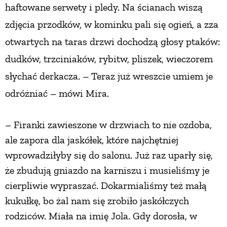
haftowane serwety i pledy. Na ścianach wiszą
PRZETWORY
zdjęcia przodków, w kominku pali się ogień, a zza
otwartych na taras drzwi dochodzą głosy ptaków:
INNE
dudków, trzciniaków, rybitw, pliszek, wieczorem
słychać derkacza. – Teraz już wreszcie umiem je
odróżniać – mówi Mira.
– Firanki zawieszone w drzwiach to nie ozdoba,
ale zapora dla jaskółek, które najchętniej
wprowadziłyby się do salonu. Już raz uparły się,
że zbudują gniazdo na karniszu i musieliśmy je
cierpliwie wypraszać. Dokarmialiśmy też małą
kukułkę, bo żal nam się zrobiło jaskółczych
rodziców. Miała na imię Jola. Gdy dorosła, w