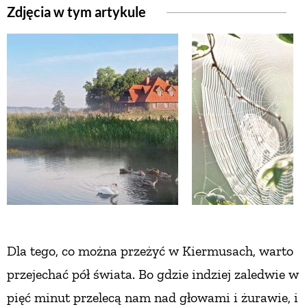
Zdjęcia w tym artykule
ZWIERZĘTA W NATURZE
GRZYBY
KRAJOBRAZ
RĘKODZIEŁO
RZEMIOSŁO
ZWYCZAJE
Dla tego, co można przeżyć w Kiermusach,
warto
przejechać pół świata. Bo gdzie indziej
zaledwie w
ZRÓB TO SAM
pięć minut przelecą nam
nad głowami i żurawie, i