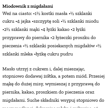
Miodownik z migdałami
Weź na ciasto: •1½ kostki masła •½ szklanki
cukru
•4 jajka •szczyptę soli •½ szklanki miodu
•2½ szklanki mąki
•4 łyżki kakao •2 łyżki
przyprawy do piernika •2 łyżeczki proszku do
pieczenia •½ szklanki posiekanych migdałów
•½
szklanki mleka •łyżkę cukru pudru
Masło utrzyj z cukrem i, dalej mieszając,
stopniowo dodawaj żółtka, a potem miód. Przesiej
mąkę
do dużej misy, wymieszaj z przyprawą do
piernika, kakao, proszkiem do pieczenia oraz
migdałami.
Suche składniki wsypuj stopniowo do