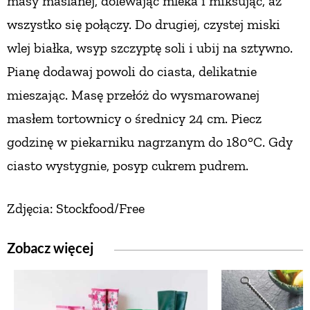
masy maślanej, dolewając mleka i miksując, aż
wszystko się połączy.
Do drugiej, czystej miski
wlej białka, wsyp szczyptę soli
i ubij na sztywno.
Pianę dodawaj powoli do ciasta, delikatnie
mieszając. Masę przełóż do wysmarowanej
masłem tortownicy o średnicy 24 cm. Piecz
godzinę
w piekarniku nagrzanym do 180°C. Gdy
ciasto
wystygnie, posyp cukrem pudrem.
Zdjęcia: Stockfood/Free
Zobacz więcej