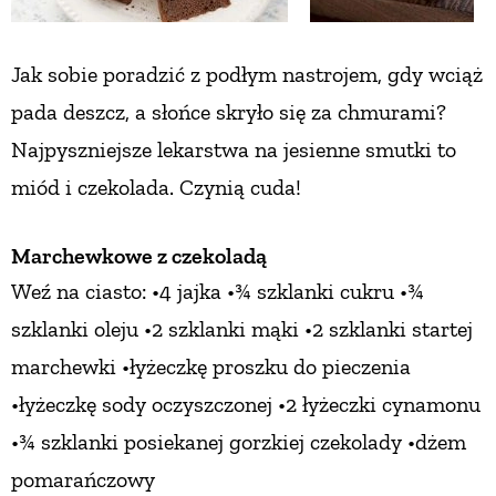
Jak sobie poradzić z podłym nastrojem,
gdy wciąż
pada deszcz, a słońce
skryło się za chmurami?
Najpyszniejsze lekarstwa na jesienne smutki to
miód
i czekolada. Czynią cuda!
Marchewkowe z czekoladą
Weź
na ciasto: •4 jajka •¾ szklanki cukru
•¾
szklanki oleju •2 szklanki mąki •2 szklanki startej
marchewki •łyżeczkę proszku do pieczenia
•łyżeczkę sody oczyszczonej
•2 łyżeczki cynamonu
•¾ szklanki posiekanej gorzkiej czekolady
•dżem
pomarańczowy