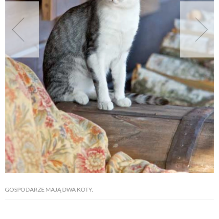
NATURALNIE
URODA
NATURALNA APTECZKA
DLA DOMU
EKO ŻYCIE
PRZYRODA
GOSPODARZE MAJĄ DWA KOTY.
ZWIERZĘTA DOMOWE