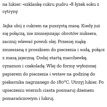
na lukier: •szklankę cukru pudru •8 łyżek soku z
cytryny
Jajka ubij z cukrem na puszystą masę. Kiedy już
się połączą,
nie zmniejszając obrotów miksera,
zacznij wlewać powoli olej. Przesiej mąkę
zmieszaną z proszkiem do pieczenia i sodą, połącz
z masą jajeczną. Dodaj startą marchewkę,
cynamon i czekoladę. Wlej do formy wyłożonej
papierem do pieczenia i wstaw
na godzinę do
piekarnika nagrzanego do 180°C.
Utrzyj lukier. Po
upieczeniu wierzch ciasta posmaruj dżemem
pomarańczowym i lukruj.