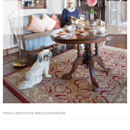
NATURALNIE
URODA
NATURALNA APTECZKA
DLA DOMU
EKO ŻYCIE
PRZYRODA
MIRA Z JEDNYM ZE SWOICH PSIAKÓW.
ZWIERZĘTA DOMOWE