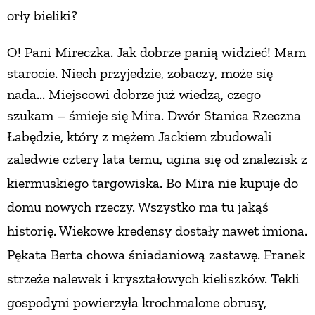
orły bieliki?
PRZEPISY
O! Pani Mireczka. Jak dobrze panią widzieć! Mam
starocie. Niech przyjedzie, zobaczy, może się
ŚNIADANIA
nada... Miejscowi dobrze już wiedzą, czego
szukam – śmieje się Mira. Dwór Stanica Rzeczna
PRZYSTAWKI
Łabędzie, który z mężem Jackiem zbudowali
zaledwie cztery lata temu, ugina się od znalezisk
z
ZUPY
kiermuskiego targowiska. Bo Mira nie kupuje do
DANIA GŁÓWNE
domu nowych rzeczy. Wszystko ma tu jakąś
historię. Wiekowe kredensy dostały nawet imiona.
CIASTA I DESERY
Pękata Berta chowa śniadaniową zastawę. Franek
strzeże nalewek i kryształowych kieliszków. Tekli
DODATKI
gospodyni powierzyła krochmalone obrusy,