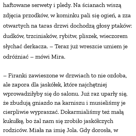
haftowane serwety i pledy. Na ścianach wiszą
PRZETWORY
zdjęcia przodków, w kominku pali się ogień, a zza
otwartych na taras drzwi dochodzą głosy ptaków:
INNE
dudków, trzciniaków, rybitw, pliszek, wieczorem
słychać derkacza. – Teraz już wreszcie umiem je
odróżniać – mówi Mira.
– Firanki zawieszone w drzwiach to nie ozdoba,
ale zapora dla jaskółek, które najchętniej
wprowadziłyby się do salonu. Już raz uparły się,
że zbudują gniazdo na karniszu i musieliśmy je
cierpliwie wypraszać. Dokarmialiśmy też małą
kukułkę, bo żal nam się zrobiło jaskółczych
rodziców. Miała na imię Jola. Gdy dorosła, w