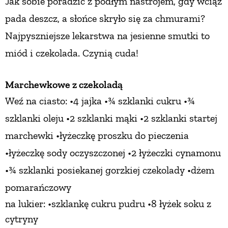
Jak sobie poradzić z podłym nastrojem,
gdy wciąż
pada deszcz, a słońce
skryło się za chmurami?
Najpyszniejsze lekarstwa na jesienne smutki to
miód
i czekolada. Czynią cuda!
Marchewkowe z czekoladą
Weź
na ciasto: •4 jajka •¾ szklanki cukru
•¾
szklanki oleju •2 szklanki mąki •2 szklanki startej
marchewki •łyżeczkę proszku do pieczenia
•łyżeczkę sody oczyszczonej
•2 łyżeczki cynamonu
•¾ szklanki posiekanej gorzkiej czekolady
•dżem
pomarańczowy
na lukier: •szklankę cukru pudru •8 łyżek soku z
cytryny