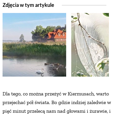
Zdjęcia w tym artykule
ZWIERZĘTA W NATURZE
GRZYBY
KRAJOBRAZ
RĘKODZIEŁO
RZEMIOSŁO
ZWYCZAJE
Dla tego, co można przeżyć w Kiermusach,
warto
przejechać pół świata. Bo gdzie indziej
zaledwie w
ZRÓB TO SAM
pięć minut przelecą nam
nad głowami i żurawie, i