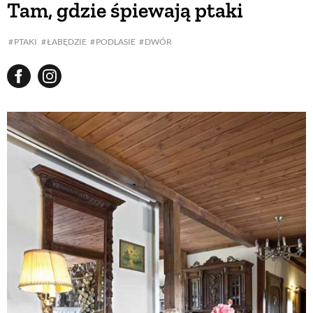
Tam, gdzie śpiewają ptaki
BUDUJEMY DOM
PTAKI
ŁABĘDZIE
PODLASIE
DWÓR
OGRÓD
WARZYWA I OWOCE
ROŚLINY OGRODOWE
PORADY
ZIELEŃ W DOMU
PROJEKTOWANIE OGRODU