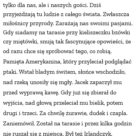
tylko dla nas, ale i naszych gości. Dziś
przyjeżdżają tu ludzie z całego świata. Zwłaszcza
miłośnicy przyrody. Zarażają nas swoimi pasjami.
Gdy siadamy na tarasie przy kieliszeczku bzówki
czy miętówki, snują tak fascynujące opowieści, że
od razu chce się spróbować tego,
co robią.
Pamięta Amerykanina, który przyleciał podglądać
ptaki. Wstał bladym świtem, słońce wschodziło,
nad rzeką unosiły się mgły. Jacek zaparzył mu
przed wyprawą kawę. Gdy już się zbierał do
wyjścia, nad głową przeleciał mu bielik, potem
drugi i trzeci. Za chwilę żurawie, dudek i czapla.
Zaniemówił. Został na tarasie
i przez kilka godzin
nie ruszał się z miejsca.
Był też Irlandczyk,