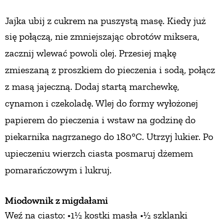
Jajka ubij z cukrem na puszystą masę. Kiedy już
się połączą,
nie zmniejszając obrotów miksera,
zacznij wlewać powoli olej. Przesiej mąkę
zmieszaną z proszkiem do pieczenia i sodą, połącz
z masą jajeczną. Dodaj startą marchewkę,
cynamon i czekoladę. Wlej do formy wyłożonej
papierem do pieczenia i wstaw
na godzinę do
piekarnika nagrzanego do 180°C.
Utrzyj lukier. Po
upieczeniu wierzch ciasta posmaruj dżemem
pomarańczowym i lukruj.
Miodownik z migdałami
Weź na ciasto: •1½ kostki masła •½ szklanki