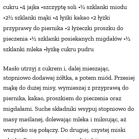
cukru
•4 jajka •szczyptę soli •½ szklanki miodu
•2½ szklanki mąki
•4 łyżki kakao •2 łyżki
przyprawy do piernika •2 łyżeczki proszku do
pieczenia •½ szklanki posiekanych migdałów
•½
szklanki mleka •łyżkę cukru pudru
Masło utrzyj z cukrem i, dalej mieszając,
stopniowo dodawaj żółtka, a potem miód. Przesiej
mąkę
do dużej misy, wymieszaj z przyprawą do
piernika, kakao, proszkiem do pieczenia oraz
migdałami.
Suche składniki wsypuj stopniowo do
masy maślanej, dolewając mleka i miksując, aż
wszystko się połączy.
Do drugiej, czystej miski