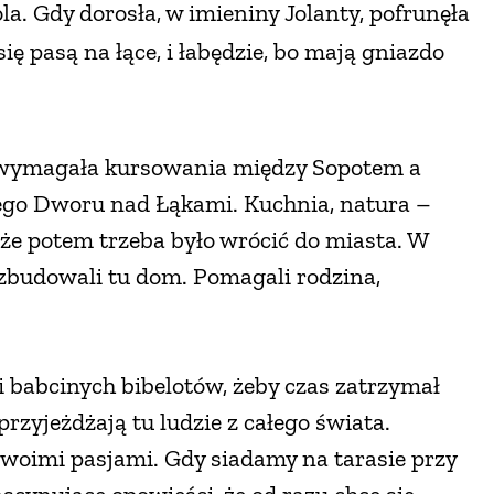
la. Gdy dorosła, w imieniny Jolanty, pofrunęła
ię pasą na łące, i łabędzie,
bo mają gniazdo
ca wymagała kursowania między Sopotem a
iego Dworu nad Łąkami. Kuchnia, natura –
 że potem trzeba było wrócić do miasta. W
 zbudowali tu dom. Pomagali rodzina,
 i babcinych bibelotów, żeby czas zatrzymał
 przyjeżdżają tu ludzie z całego świata.
swoimi pasjami. Gdy siadamy na tarasie przy