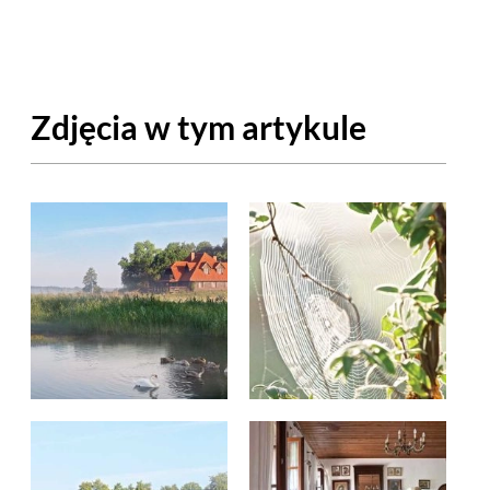
OM
BUDUJEMY DOM
DY
ZIELEŃ W DOMU
Zdjęcia w tym artykule
RALNA APTECZKA
A DOMOWE
EŁO
RZEMIOSŁO
ZYSTAWKI
ZUPY
TWORY
INNE