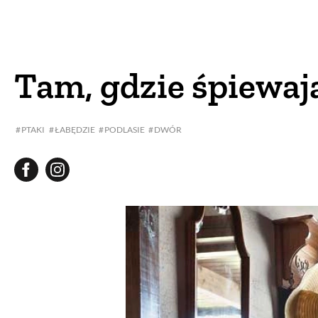
DOM
DOMY W POL
OGRÓD
WARZYWA
Tam, gdzie śpiewaj
PROJEKTOWANIE
PTAKI
ŁABĘDZIE
PODLASIE
DWÓR
DLA DOM
ZWIERZĘTA W NAT
ZWYCZAJE
ZRÓ
DANIA GŁÓW