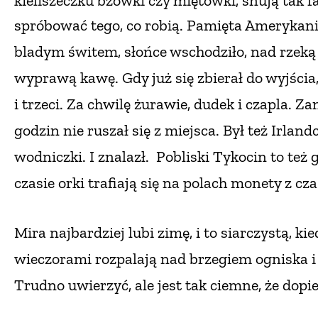
kieliszeczku bzówki czy miętówki, snują tak f
spróbować tego,
co robią. Pamięta Amerykanin
bladym świtem, słońce wschodziło, nad rzeką 
wyprawą kawę. Gdy już się zbierał do wyjścia,
i trzeci. Za chwilę żurawie, dudek i czapla. Z
godzin nie ruszał się z miejsca.
Był też Irland
wodniczki. I znalazł.
Pobliski Tykocin to też 
czasie orki trafiają się na polach monety z 
Mira najbardziej lubi zimę, i to siarczystą, 
wieczorami rozpalają nad brzegiem ogniska
Trudno uwierzyć, ale jest tak ciemne, że dop