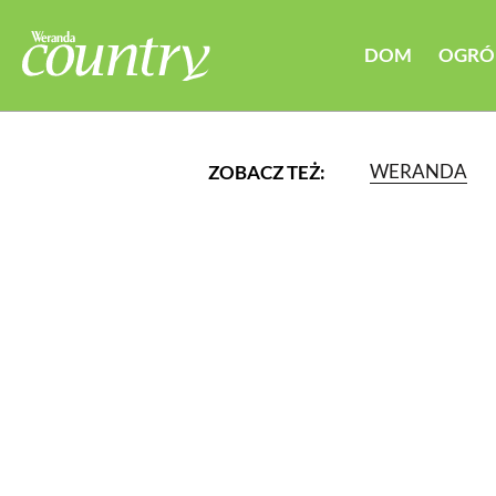
DOM
OGRÓ
WERANDA
ZOBACZ TEŻ:
LUB WYBIERZ JEDNĄ Z K