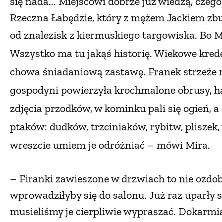
się nada... Miejscowi dobrze już wiedzą, cze
Rzeczna Łabędzie, który z mężem Jackiem zbud
od znalezisk
z kiermuskiego targowiska. Bo M
Wszystko ma tu jakąś historię. Wiekowe kred
chowa śniadaniową zastawę. Franek strzeże n
gospodyni powierzyła krochmalone obrusy, ha
zdjęcia przodków, w kominku pali się ogień, 
ptaków: dudków, trzciniaków, rybitw, pliszek,
wreszcie umiem je odróżniać – mówi Mira.
– Firanki zawieszone w drzwiach to nie ozdoba
wprowadziłyby się do salonu. Już raz uparły s
musieliśmy je cierpliwie wypraszać. Dokarmia