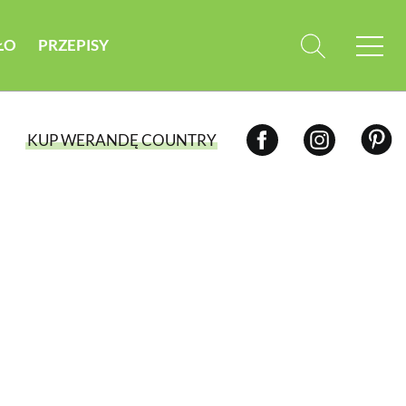
ŁO
PRZEPISY
KUP WERANDĘ COUNTRY
WYBIERZ TYP WYDANIA
WYDANIE DRUKOWANE
aktualny numer z dostawą do domu
E-WYDANIE PDF
przeglądaj bezpośrednio na Twoim
komputerze lub urządzeniu mobilnym