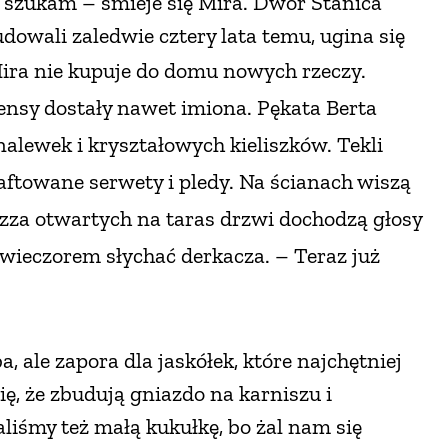
go szukam – śmieje się Mira. Dwór Stanica
owali zaledwie cztery lata temu, ugina się
ira nie kupuje do domu nowych rzeczy.
ensy dostały nawet imiona. Pękata Berta
alewek i kryształowych kieliszków. Tekli
ftowane serwety i pledy. Na ścianach wiszą
a zza otwartych na taras drzwi dochodzą głosy
 wieczorem słychać derkacza. – Teraz już
, ale zapora dla jaskółek, które najchętniej
ię, że zbudują gniazdo na karniszu i
liśmy też małą kukułkę, bo żal nam się