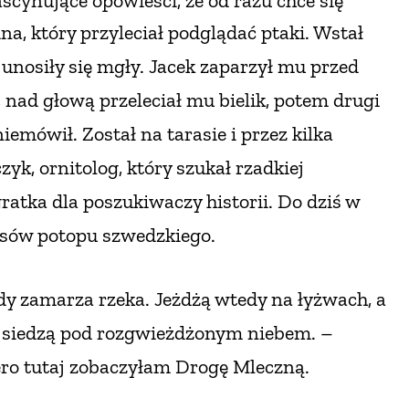
ascynujące opowieści, że od razu chce się
a, który przyleciał podglądać ptaki. Wstał
unosiły się mgły. Jacek zaparzył mu przed
 nad głową przeleciał mu bielik, potem drugi
aniemówił. Został na tarasie
i przez kilka
czyk, ornitolog, który szukał rzadkiej
gratka dla poszukiwaczy historii. Do dziś w
czasów potopu szwedzkiego.
kiedy zamarza rzeka. Jeżdżą wtedy na łyżwach,
a
i siedzą pod rozgwieżdżonym niebem. –
iero tutaj zobaczyłam Drogę Mleczną.