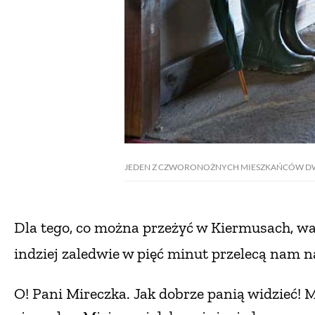
JEDEN Z CZWORONOŻNYCH MIESZKAŃCÓW D
Dla tego, co można przeżyć w Kiermusach,
wa
indziej
zaledwie w pięć minut przelecą nam
n
O! Pani Mireczka. Jak dobrze panią widzieć! 