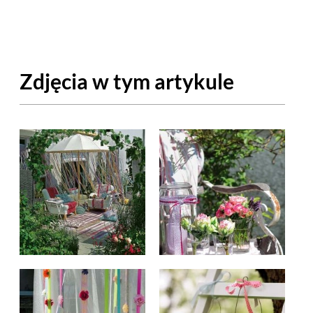
OM
BUDUJEMY DOM
DY
ZIELEŃ W DOMU
Zdjęcia w tym artykule
RALNA APTECZKA
A DOMOWE
EŁO
RZEMIOSŁO
ZYSTAWKI
ZUPY
TWORY
INNE