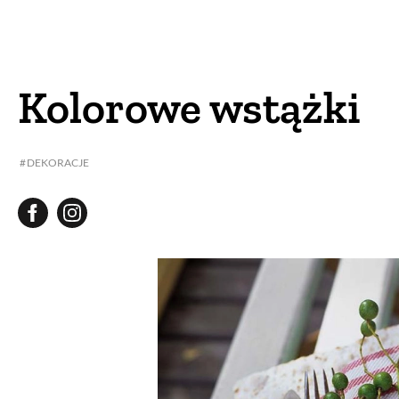
DOM
DOMY W POL
OGRÓD
WARZYWA
Kolorowe wstążki
PROJEKTOWANIE
DEKORACJE
DLA DOM
ZWIERZĘTA W NAT
ZWYCZAJE
ZRÓ
DANIA GŁÓW