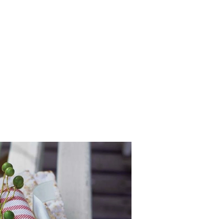
SCE
DOMY NA ŚWIECIE
URZĄDZAMY D
 I OWOCE
ROŚLINY OGRODOWE
PORA
 OGRODU
NATURALNIE
URODA
NATU
U
EKO ŻYCIE
PRZYRODA
ZWIERZĘT
URZE
GRZYBY
KRAJOBRAZ
RĘKODZI
B TO SAM
PRZEPISY
ŚNIADANIA
PR
NE
CIASTA I DESERY
DODATKI
PRZE