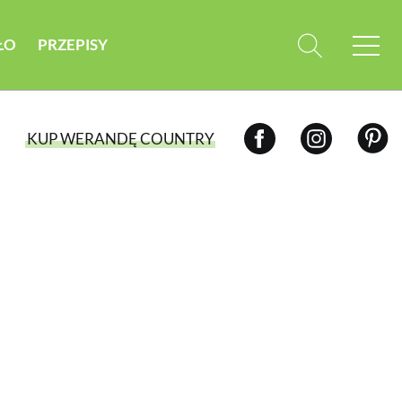
ŁO
PRZEPISY
KUP WERANDĘ COUNTRY
WYBIERZ TYP WYDANIA
WYDANIE DRUKOWANE
aktualny numer z dostawą do domu
E-WYDANIE PDF
przeglądaj bezpośrednio na Twoim
komputerze lub urządzeniu mobilnym