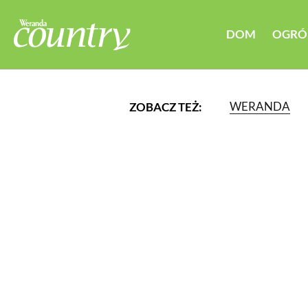
DOM
OGRÓ
WERANDA
ZOBACZ TEŻ:
LUB WYBIERZ JEDNĄ Z K