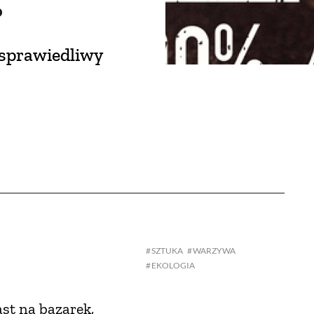
?
 sprawiedliwy
SZTUKA
WARZYWA
EKOLOGIA
st na bazarek,