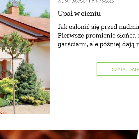
WERANDA COUNTRY NR 6/2015
Upał w cieniu
Jak osłonić się przed nadm
Pierwsze promienie słońca
garściami, ale później daj
CZYTAJ DALE