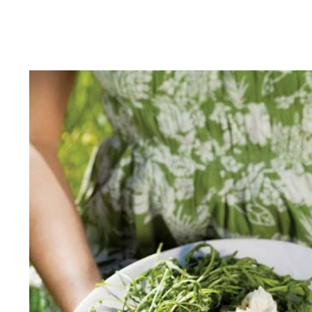
DOM
DOMY W POL
OGRÓD
WARZYWA
PROJEKTOWANIE
DLA DOM
ZWIERZĘTA W NAT
ZWYCZAJE
ZRÓ
DANIA GŁÓW