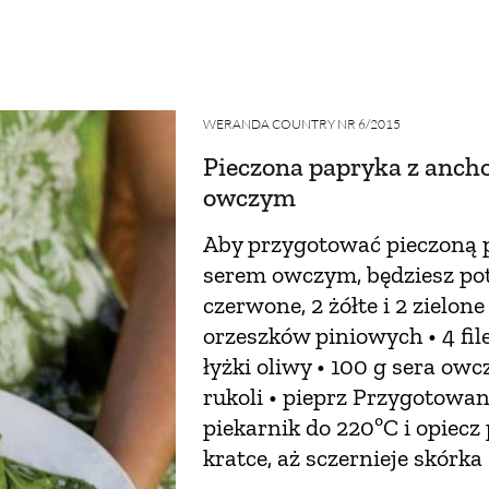
SCE
DOMY NA ŚWIECIE
URZĄDZAMY D
 I OWOCE
ROŚLINY OGRODOWE
PORA
WERANDA COUNTRY NR 6/2015
 OGRODU
NATURALNIE
URODA
NATU
Pieczona papryka z ancho
owczym
U
EKO ŻYCIE
PRZYRODA
ZWIERZĘT
Aby przygotować pieczoną p
URZE
GRZYBY
KRAJOBRAZ
RĘKODZI
serem owczym, będziesz pot
czerwone, 2 żółte i 2 zielone
B TO SAM
PRZEPISY
ŚNIADANIA
PR
orzeszków piniowych • 4 file
łyżki oliwy • 100 g sera owc
NE
CIASTA I DESERY
DODATKI
PRZE
rukoli • pieprz Przygotowan
piekarnik do 220ºC i opiecz
kratce, aż sczernieje skórka