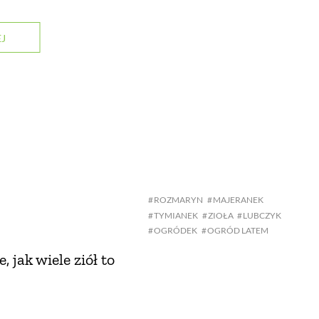
J
ROZMARYN
MAJERANEK
TYMIANEK
ZIOŁA
LUBCZYK
OGRÓDEK
OGRÓD LATEM
 jak wiele ziół to