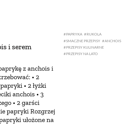
OM
BUDUJEMY DOM
DY
ZIELEŃ W DOMU
PAPRYKA
RUKOLA
SMACZNE PRZEPISY
ANCHOIS
RALNA APTECZKA
is i serem
PRZEPISY KULINARNE
PRZEPISY NA LATO
A DOMOWE
aprykę z anchois i
EŁO
RZEMIOSŁO
rzebować: • 2
 papryki • 2 łyżki
ZYSTAWKI
ZUPY
ciki anchois • 3
zego • 2 garści
TWORY
INNE
ie papryki Rozgrzej
 papryki ułożone na