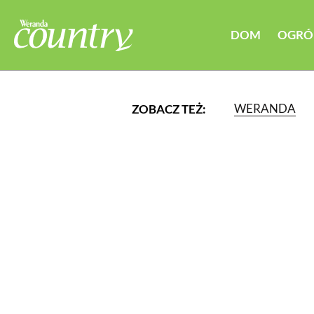
DOM
OGRÓ
WERANDA
ZOBACZ TEŻ:
LUB WYBIERZ JEDNĄ Z K