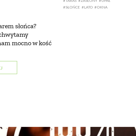
TARAS
ZASŁONY
UPAŁ
SŁOŃCE
LATO
OKNA
iarem słońca?
 chwytamy
ą nam mocno w kość
J