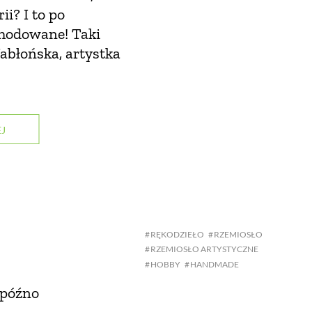
ii? I to po
hodowane! Taki
Jabłońska, artystka
J
RĘKODZIEŁO
RZEMIOSŁO
RZEMIOSŁO ARTYSTYCZNE
HOBBY
HANDMADE
 późno