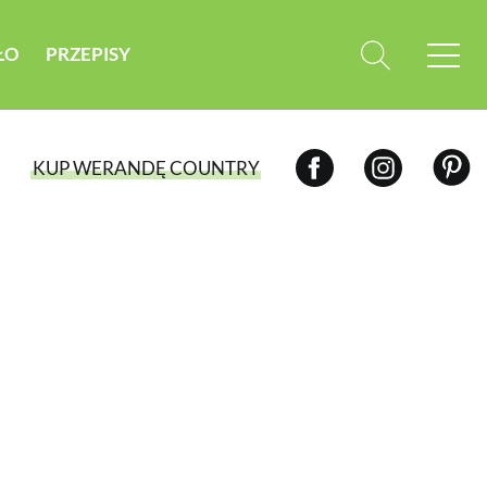
ŁO
PRZEPISY
KUP WERANDĘ COUNTRY
WYBIERZ TYP WYDANIA
WYDANIE DRUKOWANE
aktualny numer z dostawą do domu
E-WYDANIE PDF
przeglądaj bezpośrednio na Twoim
komputerze lub urządzeniu mobilnym