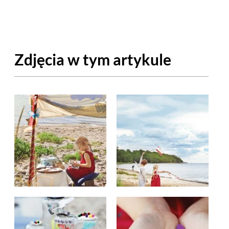
OM
BUDUJEMY DOM
DY
ZIELEŃ W DOMU
Zdjęcia w tym artykule
RALNA APTECZKA
A DOMOWE
EŁO
RZEMIOSŁO
ZYSTAWKI
ZUPY
TWORY
INNE