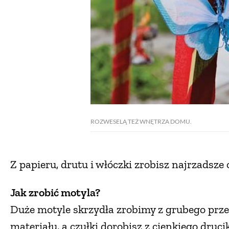
ROZWESELĄ TEŻ WNĘTRZA DOMU.
Z papieru, drutu i włóczki zrobisz najrzadsze
Jak zrobić motyla?
Duże motyle skrzydła zrobimy z grubego prze
materiału, a czułki dorobisz z cienkiego druci