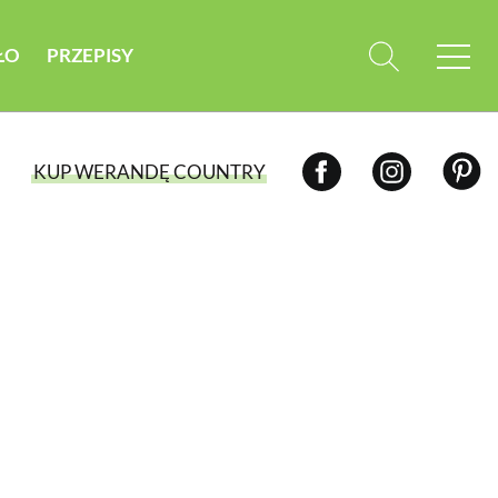
ŁO
PRZEPISY
KUP WERANDĘ COUNTRY
WYBIERZ TYP WYDANIA
WYDANIE DRUKOWANE
aktualny numer z dostawą do domu
E-WYDANIE PDF
przeglądaj bezpośrednio na Twoim
komputerze lub urządzeniu mobilnym