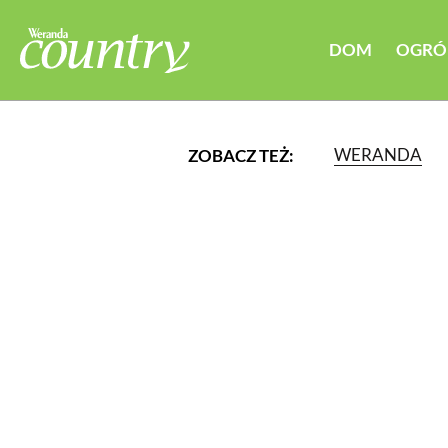
DOM
OGRÓ
WERANDA
ZOBACZ TEŻ:
LUB WYBIERZ JEDNĄ Z K