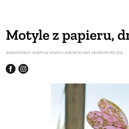
DOM
DOMY W POL
OGRÓD
WARZYWA
Motyle z papieru, d
PROJEKTOWANIE
RĘKODZIEŁO
MOTYLE
DZIECI
ZRÓB TO SAM
ROBÓTKI RĘCZNE
DLA DOM
ZWIERZĘTA W NAT
ZWYCZAJE
ZRÓ
DANIA GŁÓW