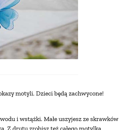
 okazy motyli. Dzieci będą zachwycone!
wodu i wstążki. Małe uszyjesz ze skrawków
ka. Z drutu zrobisz też całego motylka