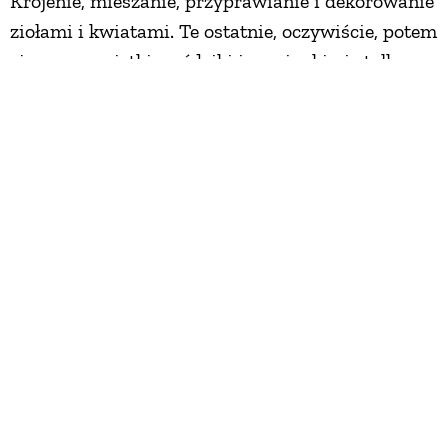
Krojenie, mieszanie, przyprawianie i dekorowanie
ziołami i kwiatami. Te ostatnie, oczywiście, potem
zjemy – nagietki, goździki i rumianki nie tylko
ładnie wyglądają, ale też dobrze smakują. Na stole
lądują zapiekane warzywa: ziemniaki,
marchewka, brukselka, papryka i czosnek w
łupinach na liściach jarmużu, sałatka ze słodkich
buraczków i pestek słonecznika, dynia na chrupko
z suszonymi pomidorami i tarta śliwkowa.
Fajne miejsce w sercu Warmii
Artur wychował się w Jezioranach, w Olsztynie
chodził do liceum. Potem wyjechał do Łodzi, bo
zamarzyło mu się studiowanie mody. Wybrał