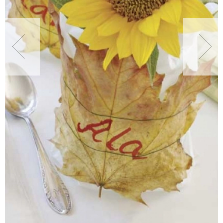
NATURALNIE
URODA
NATURALNA APTECZKA
DLA DOMU
EKO ŻYCIE
PRZYRODA
ZWIERZĘTA DOMOWE