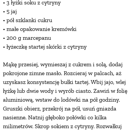
• 3 łyżki soku z cytryny
• 5 jaj
• pół szklanki cukru
• małe opakowanie kremówki
• 200 g marcepanu
• łyżeczkę startej skórki z cytryny
Mąkę przesiej, wymieszaj z cukrem i solą, dodaj
pokrojone zimne masło. Rozcieraj w palcach, aż
uzyskasz konsystencję bułki tartej. Wbij jajo, wlej
łyżkę lub dwie wody i wyrób ciasto. Zawiń w folię
aluminiową, wstaw do lodówki na pół godziny.
Gruszki obierz, przekrój na pół, usuń gniazda
nasienne. Natnij głęboko połówki co kilka
milimetrów. Skrop sokiem z cytryny. Rozwałkuj