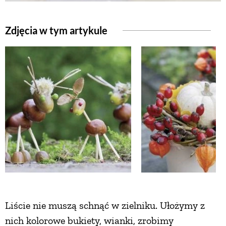
ZWIERZĘTA W NATURZE
Zdjęcia w tym artykule
GRZYBY
KRAJOBRAZ
RĘKODZIEŁO
RZEMIOSŁO
ZWYCZAJE
Liście nie muszą schnąć w zielniku. Ułożymy z
ZRÓB TO SAM
nich kolorowe bukiety, wianki, zrobimy