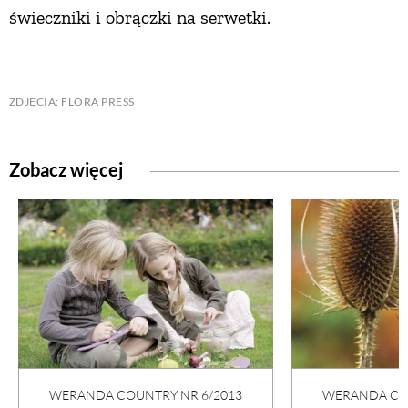
świeczniki i obrączki na serwetki.
PRZEPISY
ŚNIADANIA
ZDJĘCIA: FLORA PRESS
PRZYSTAWKI
Zobacz więcej
ZUPY
DANIA GŁÓWNE
CIASTA I DESERY
DODATKI
WERANDA COUNTRY NR 6/2013
WERANDA COU