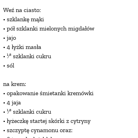
Weź na ciasto:
• szklankę mąki
• pół szklanki mielonych migdałów
• jajo
• 4 łyżki masła
• ¹⁄³ szklanki cukru
• sól
na krem:
• opakowanie śmietanki kremówki
• 4 jaja
• ¹⁄³ szklanki cukru
• łyżeczkę startej skórki z cytryny
• szczyptę cynamonu oraz: