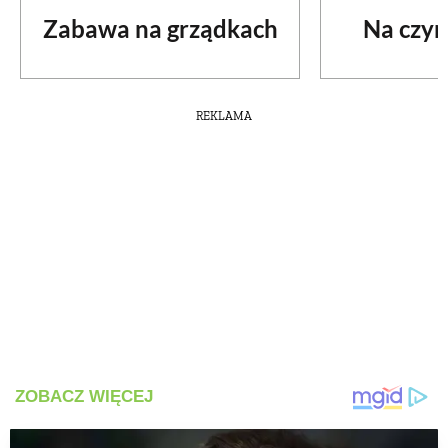
Zabawa na grządkach
Na czym
PRZETWORY
INNE
REKLAMA