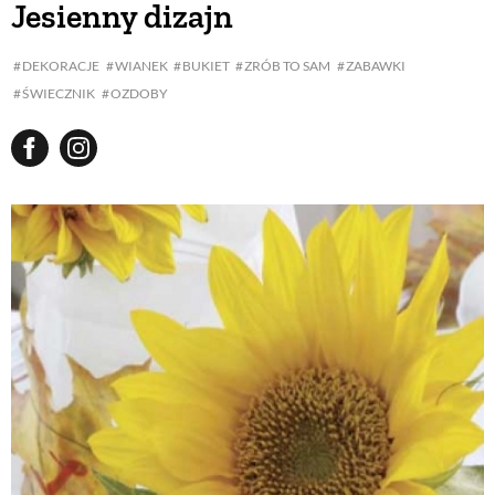
Jesienny dizajn
BUDUJEMY DOM
DEKORACJE
WIANEK
BUKIET
ZRÓB TO SAM
ZABAWKI
ŚWIECZNIK
OZDOBY
OGRÓD
WARZYWA I OWOCE
ROŚLINY OGRODOWE
PORADY
ZIELEŃ W DOMU
PROJEKTOWANIE OGRODU