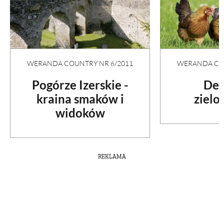
WERANDA COUNTRY NR 6/2011
WERANDA COU
Pogórze Izerskie -
Del
kraina smaków i
zielo
widoków
REKLAMA