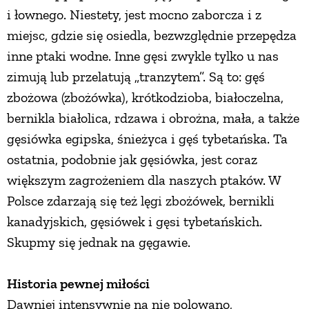
i łownego. Niestety, jest mocno zaborcza i z
miejsc, gdzie się osiedla, bezwzględnie przepędza
inne ptaki wodne. Inne gęsi zwykle tylko u nas
zimują lub przelatują „tranzytem”. Są to: gęś
zbożowa (zbożówka), krótkodzioba, białoczelna,
bernikla białolica, rdzawa i obrożna, mała, a także
gęsiówka egipska, śnieżyca i gęś tybetańska. Ta
ostatnia, podobnie jak gęsiówka, jest coraz
większym zagrożeniem dla naszych ptaków. W
Polsce zdarzają się też lęgi zbożówek, bernikli
kanadyjskich, gęsiówek i gęsi tybetańskich.
Skupmy się jednak na gęgawie.
Historia pewnej miłości
Dawniej intensywnie na nie polowano,