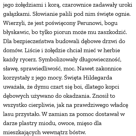
jego żołędziami i korą, czarownice zadawały uroki
PRZEPISY
gałązkami. Słowianie palili pod nim święte ognie.
Wierzyli, że jest poświęcony Perunowi, bogu
ŚNIADANIA
błyskawic, bo tylko piorun może mu zaszkodzić.
Dla bezpieczeństwa budowali dębowe drzwi do
domów. Liście i żołędzie chciał mieć w herbie
PRZYSTAWKI
każdy rycerz. Symbolizowały długowieczność,
sławę, sprawiedliwość, moc. Nawet zakonnice
ZUPY
korzystały z jego mocy. Święta Hildegarda
uważała, że dymu czart się boi, dlatego kopci
DANIA GŁÓWNE
dębowych używano do okadzania. Znosił to
wszystko cierpliwie, jak na prawdziwego władcę
CIASTA I DESERY
lasu przystało. W zamian za pomoc dostawał w
darze plastry miodu, owoce, mięso dla
DODATKI
mieszkających wewnątrz bóstw.