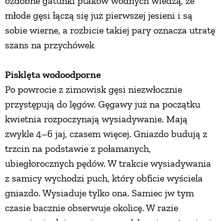
ozdobne gatunki ptaków wodnych wiedzą, że
młode gęsi łączą się już pierwszej jesieni i są
sobie wierne, a rozbicie takiej pary oznacza utratę
szans na przychówek
Pisklęta wodoodporne
Po powrocie z zimowisk gęsi niezwłocznie
przystępują do lęgów. Gęgawy już na początku
kwietnia rozpoczynają wysiadywanie. Mają
zwykle 4–6 jaj, czasem więcej. Gniazdo budują z
trzcin na podstawie z połamanych,
ubiegłorocznych pędów. W trakcie wysiadywania
z samicy wychodzi puch, który obficie wyściela
gniazdo. Wysiaduje tylko ona. Samiec jw tym
czasie bacznie obserwuje okolicę. W razie