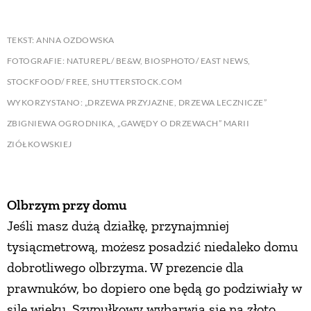
TEKST: ANNA OZDOWSKA
FOTOGRAFIE: NATUREPL/ BE&W, BIOSPHOTO/ EAST NEWS,
STOCKFOOD/ FREE, SHUTTERSTOCK.COM
WYKORZYSTANO: „DRZEWA PRZYJAZNE, DRZEWA LECZNICZE”
ZBIGNIEWA OGRODNIKA, „GAWĘDY O DRZEWACH” MARII
ZIÓŁKOWSKIEJ
Olbrzym przy domu
Jeśli masz dużą działkę, przynajmniej
tysiącmetrową, możesz posadzić niedaleko domu
dobrotliwego olbrzyma. W prezencie dla
prawnuków, bo dopiero one będą go podziwiały w
sile wieku. Szypułkowy wybarwia się na złoto,