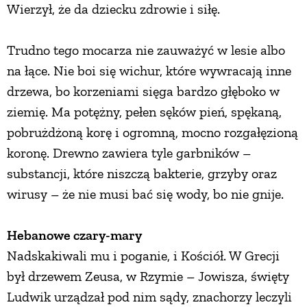
Wierzył, że da dziecku zdrowie i siłę.
ZWIERZĘTA W NATURZE
Trudno tego mocarza nie zauważyć w lesie albo
na łące. Nie boi się wichur, które wywracają inne
GRZYBY
drzewa, bo korzeniami sięga bardzo głęboko w
ziemię. Ma potężny, pełen sęków pień, spękaną,
KRAJOBRAZ
pobrużdżoną korę i ogromną, mocno rozgałęzioną
koronę. Drewno zawiera tyle garbników –
RĘKODZIEŁO
substancji, które niszczą bakterie, grzyby oraz
wirusy – że nie musi bać się wody, bo nie gnije.
RZEMIOSŁO
Hebanowe czary-mary
ZWYCZAJE
Nadskakiwali mu i poganie, i Kościół. W Grecji
był drzewem Zeusa, w Rzymie – Jowisza, święty
ZRÓB TO SAM
Ludwik urządzał pod nim sądy, znachorzy leczyli