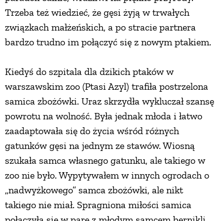
Trzeba też wiedzieć, że gęsi żyją w trwałych
związkach małżeńskich, a po stracie partnera
bardzo trudno im połączyć się z nowym ptakiem.
Kiedyś do szpitala dla dzikich ptaków w
warszawskim zoo (Ptasi Azyl) trafiła postrzelona
samica zbożówki. Uraz skrzydła wykluczał szansę
powrotu na wolność. Była jednak młoda i łatwo
zaadaptowała się do życia wśród różnych
gatunków gęsi na jednym ze stawów. Wiosną
szukała samca własnego gatunku, ale takiego w
zoo nie było. Wypytywałem w innych ogrodach o
„nadwyżkowego” samca zbożówki, ale nikt
takiego nie miał. Spragniona miłości samica
połączyła się w parę z młodym samcem bernikli