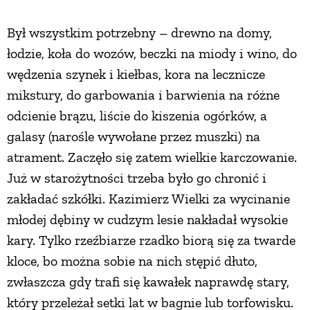
PRZETWORY
Był wszystkim potrzebny – drewno na domy,
łodzie, koła do wozów, beczki na miody i wino, do
INNE
wędzenia szynek i kiełbas, kora na lecznicze
mikstury, do garbowania i barwienia na różne
odcienie brązu, liście do kiszenia ogórków, a
galasy (narośle wywołane przez muszki) na
atrament. Zaczęło się zatem wielkie karczowanie.
Już w starożytności trzeba było go chronić i
zakładać szkółki. Kazimierz Wielki za wycinanie
młodej dębiny w cudzym lesie nakładał wysokie
kary. Tylko rzeźbiarze rzadko biorą się za twarde
kloce, bo można sobie na nich stępić dłuto,
zwłaszcza gdy trafi się kawałek naprawdę stary,
który przeleżał setki lat w bagnie lub torfowisku.