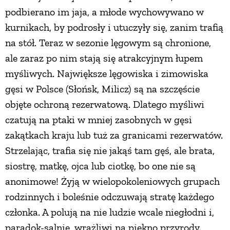
podbierano im jaja, a młode wychowywano w
kurnikach, by podrosły i utuczyły się, zanim trafią
na stół. Teraz w sezonie lęgowym są chronione,
ale zaraz po nim stają się atrakcyjnym łupem
myśliwych. Największe lęgowiska i zimowiska
gęsi w Polsce (Słońsk, Milicz) są na szczęście
objęte ochroną rezerwatową. Dlatego myśliwi
czatują na ptaki w mniej zasobnych w gęsi
zakątkach kraju lub tuż za granicami rezerwatów.
Strzelając, trafia się nie jakąś tam gęś, ale brata,
siostrę, matkę, ojca lub ciotkę, bo one nie są
anonimowe! Żyją w wielopokoleniowych grupach
rodzinnych i boleśnie odczuwają stratę każdego
członka. A polują na nie ludzie wcale niegłodni i,
paradok-salnie, wrażliwi na piękno przyrody.