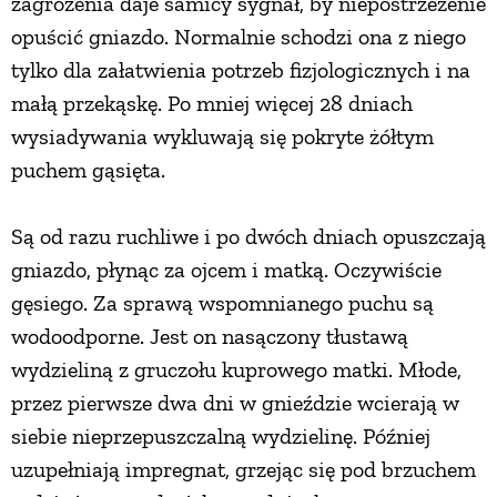
zagrożenia daje samicy sygnał, by niepostrzeżenie
opuścić gniazdo. Normalnie schodzi ona z niego
tylko dla załatwienia potrzeb fizjologicznych i na
małą przekąskę. Po mniej więcej 28 dniach
wysiadywania wykluwają się pokryte żółtym
puchem gąsięta.
Są od razu ruchliwe i po dwóch dniach opuszczają
gniazdo, płynąc za ojcem i matką. Oczywiście
gęsiego. Za sprawą wspomnianego puchu są
wodoodporne. Jest on nasączony tłustawą
wydzieliną z gruczołu kuprowego matki. Młode,
przez pierwsze dwa dni w gnieździe wcierają w
siebie nieprzepuszczalną wydzielinę. Później
uzupełniają impregnat, grzejąc się pod brzuchem