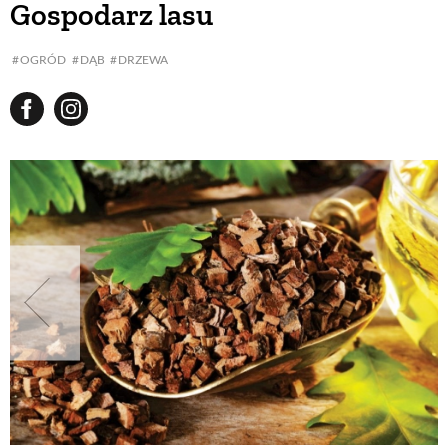
Gospodarz lasu
BUDUJEMY DOM
OGRÓD
DĄB
DRZEWA
OGRÓD
WARZYWA I OWOCE
ROŚLINY OGRODOWE
PORADY
ZIELEŃ W DOMU
PROJEKTOWANIE OGRODU