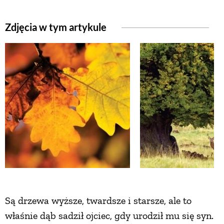
Zdjęcia w tym artykule
NATURALNIE
URODA
NATURALNA APTECZKA
DLA DOMU
EKO ŻYCIE
PRZYRODA
Są drzewa wyższe, twardsze i starsze, ale to
właśnie dąb sadził ojciec, gdy urodził mu się syn.
ZWIERZĘTA DOMOWE