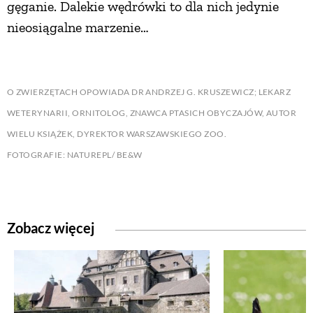
gęganie. Dalekie wędrówki to dla nich jedynie
nieosiągalne marzenie…
O ZWIERZĘTACH OPOWIADA DR ANDRZEJ G. KRUSZEWICZ; LEKARZ
WETERYNARII, ORNITOLOG, ZNAWCA PTASICH OBYCZAJÓW, AUTOR
WIELU KSIĄŻEK, DYREKTOR WARSZAWSKIEGO ZOO.
FOTOGRAFIE: NATUREPL/ BE&W
Zobacz więcej