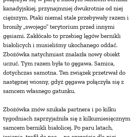
kanadyjskiej, przynajmniej dwukrotnie od niej
cięższym. Ptaki niemal stale przebywały razem i
broniły „swojego” terytorium przed innymi
gęsiami. Zakłócało to przebieg lęgów bernikli
białolicych i musieliśmy ukochanego oddać.
Zbożówka natychmiast znalazła nowy obiekt
uczuć. Tym razem była to gęgawa. Samica,
dotychczas samotna. Ten związek przetrwał do
następnej wiosny, gdyż gęgawa połączyła się z
samcem własnego gatunku.
Zbożówka znów szukała partnera i po kilku
tygodniach zaprzyjaźniła się z kilkumiesięcznym
samcem bernikli białolicej. Po paru latach,
jesienią, trafił do nas – na szczęście dla niej –