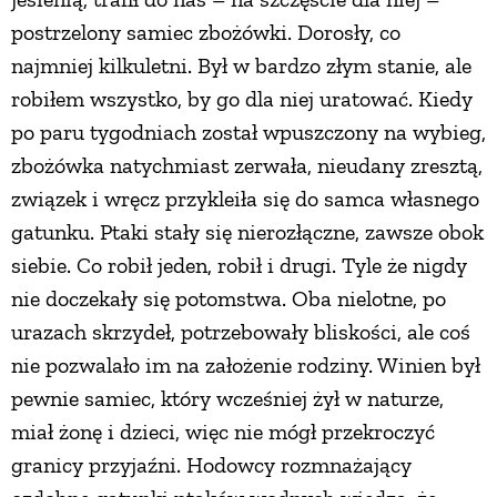
postrzelony samiec zbożówki. Dorosły, co
najmniej kilkuletni. Był w bardzo złym stanie, ale
robiłem wszystko, by go dla niej uratować. Kiedy
po paru tygodniach został wpuszczony na wybieg,
zbożówka natychmiast zerwała, nieudany zresztą,
związek i wręcz przykleiła się do samca własnego
gatunku. Ptaki stały się nierozłączne, zawsze obok
siebie. Co robił jeden, robił i drugi. Tyle że nigdy
nie doczekały się potomstwa. Oba nielotne, po
urazach skrzydeł, potrzebowały bliskości, ale coś
nie pozwalało im na założenie rodziny. Winien był
pewnie samiec, który wcześniej żył w naturze,
miał żonę i dzieci, więc nie mógł przekroczyć
granicy przyjaźni. Hodowcy rozmnażający