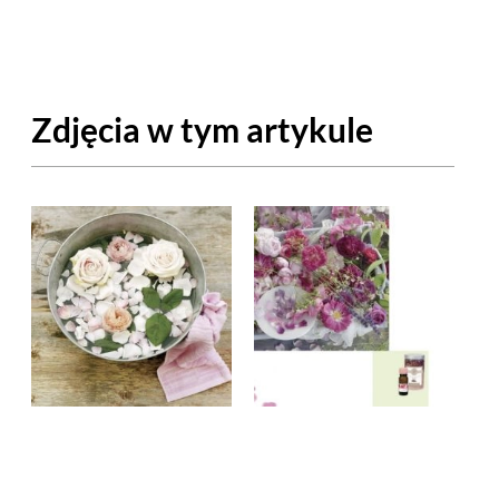
OM
BUDUJEMY DOM
DY
ZIELEŃ W DOMU
Zdjęcia w tym artykule
RALNA APTECZKA
A DOMOWE
EŁO
RZEMIOSŁO
ZYSTAWKI
ZUPY
TWORY
INNE