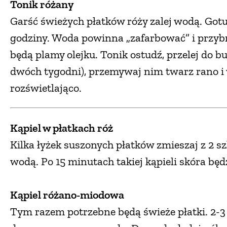
Tonik różany
Garść świeżych płatków róży zalej wodą. Got
godziny. Woda powinna „zafarbować” i przybr
będą plamy olejku. Tonik ostudź, przelej do 
dwóch tygodni), przemywaj nim twarz rano i w
rozświetlająco.
Kąpiel w płatkach róż
Kilka łyżek suszonych płatków zmieszaj z 2 
wodą. Po 15 minutach takiej kąpieli skóra bę
Kąpiel różano-miodowa
Tym razem potrzebne będą świeże płatki. 2-3