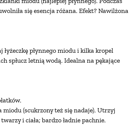
klanki miodu (najlepiej płynnego). Podczas
 uwolniła się esencja różana. Efekt? Nawilżona
 łyżeczkę płynnego miodu i kilka kropel
ch spłucz letnią wodą. Idealna na pękające
płatków.
ka miodu (scukrzony też się nadaje). Utrzyj
warzy i ciała; bardzo ładnie pachnie.