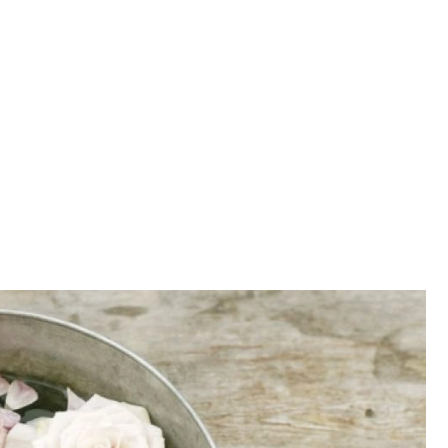
SCE
DOMY NA ŚWIECIE
URZĄDZAMY D
 I OWOCE
ROŚLINY OGRODOWE
PORA
 OGRODU
NATURALNIE
URODA
NATU
U
EKO ŻYCIE
PRZYRODA
ZWIERZĘT
URZE
GRZYBY
KRAJOBRAZ
RĘKODZI
B TO SAM
PRZEPISY
ŚNIADANIA
PR
NE
CIASTA I DESERY
DODATKI
PRZE