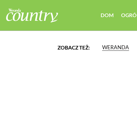
DOM
OGRÓ
WERANDA
ZOBACZ TEŻ:
LUB WYBIERZ JEDNĄ Z K