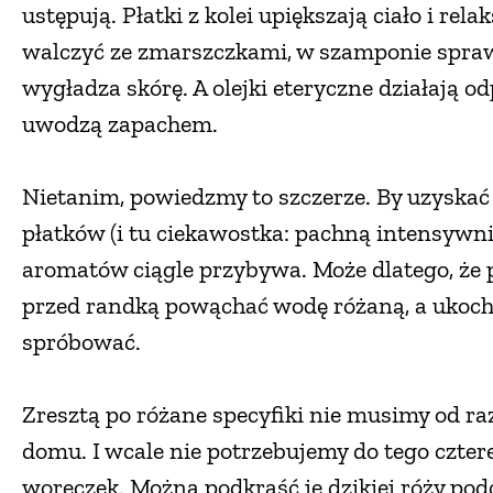
ustępują. Płatki z kolei upiększają ciało i re
walczyć ze zmarszczkami, w szamponie sprawia
wygładza skórę. A olejki eteryczne działają od
uwodzą zapachem.
Nietanim, powiedzmy to szczerze. By uzyskać 
płatków (i tu ciekawostka: pachną intensywni
aromatów ciągle przybywa. Może dlatego, że 
przed randką powąchać wodę różaną, a ukoch
spróbować.
Zresztą po różane specyfiki nie musimy od ra
domu. I wcale nie potrzebujemy do tego czter
woreczek. Można podkraść je dzikiej róży pod