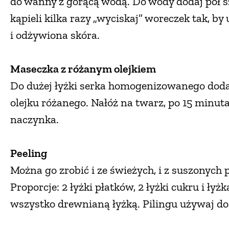
do wanny z gorącą wodą. Do wody dodaj pół sz
kąpieli kilka razy „wyciskaj” woreczek tak, by
i odżywiona skóra.
Maseczka z różanym olejkiem
Do dużej łyżki serka homogenizowanego dodaj
olejku różanego. Nałóż na twarz, po 15 minuta
naczynka.
Peeling
Można go zrobić i ze świeżych, i z suszonych 
Proporcje: 2 łyżki płatków, 2 łyżki cukru i łyż
wszystko drewnianą łyżką. Pilingu używaj do t