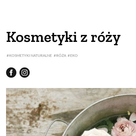
DOM
DOMY W POL
OGRÓD
WARZYWA
Kosmetyki z róży
PROJEKTOWANIE
KOSMETYKI NATURALNE
RÓŻA
EKO
DLA DOM
ZWIERZĘTA W NAT
ZWYCZAJE
ZRÓ
DANIA GŁÓW