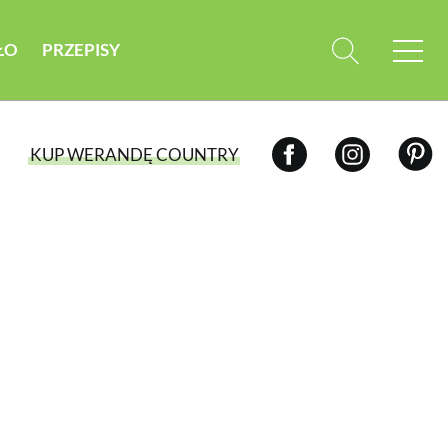
ŁO
PRZEPISY
KUP WERANDĘ COUNTRY
WYBIERZ TYP WYDANIA
WYDANIE DRUKOWANE
aktualny numer z dostawą do domu
E-WYDANIE PDF
przeglądaj bezpośrednio na Twoim
komputerze lub urządzeniu mobilnym