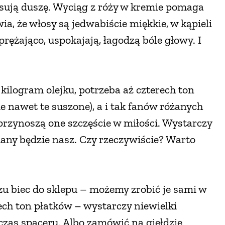
laksują duszę. Wyciąg z róży w kremie pomaga
, że włosy są jedwabiście miękkie, w kąpieli
prężająco, uspokajają, łagodzą bóle głowy. I
kilogram olejku, potrzeba aż czterech ton
e nawet te suszone), a i tak fanów różanych
przynoszą one szczęście w miłości. Wystarczy
any będzie nasz. Czy rzeczywiście? Warto
zu biec do sklepu – możemy zrobić je sami w
ech ton płatków – wystarczy niewielki
czas spaceru. Albo zamówić na giełdzie