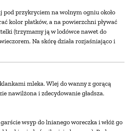
uj pod przykryciem na wolnym ogniu około
ać kolor płatków, a na powierzchni pływać
butelki (trzymamy ją w lodówce nawet do
ieczorem. Na skórę działa rozjaśniająco i
szklankami mleka. Wlej do wanny z gorącą
dzie nawilżona i zdecydowanie gładsza.
 garście wsyp do lnianego woreczka i włóż go