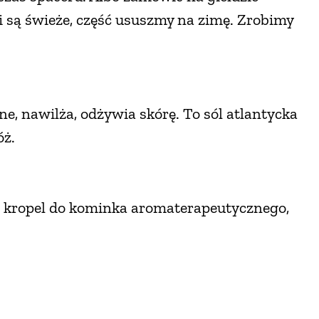
i są świeże, część ususzmy na zimę. Zrobimy
ne, nawilża, odżywia skórę. To sól atlantycka
óż.
rę kropel do kominka aromaterapeutycznego,