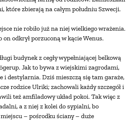
i, które zbierają na całym południu Szwecji.
sce nie robiło już na niej wielkiego wrażenia.
 to on odkrył porzuconą w kącie Wenus.
długi budynek z cegły wypełniającej belkową
ögerup. Jak to bywa z wiejskimi zagrodami,
i destylarnia. Dziś mieszczą się tam garaże,
cze rodzice Ulriki; zachowali każdy szczegół i
ili też amfiladowy układ pokoi. Tak więc z
alni, a z niej z kolei do sypialni, bo
miejscu – pośrodku ściany – duże