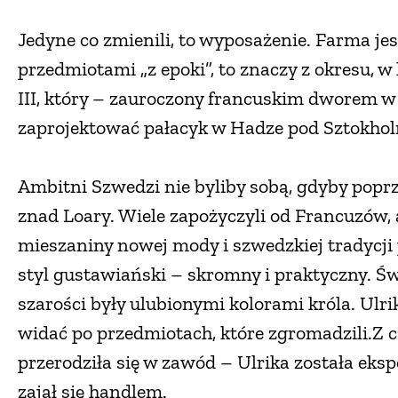
Jedyne co zmienili, to wyposażenie. Farma je
przedmiotami „z epoki”, to znaczy z okresu, 
III, który – zauroczony francuskim dworem w
zaprojektować pałacyk w Hadze pod Sztokh
Ambitni Szwedzi nie byliby sobą, gdyby popr
znad Loary. Wiele zapożyczyli od Francuzów, 
mieszaniny nowej mody i szwedzkiej tradycji 
styl gustawiański – skromny i praktyczny. Świe
szarości były ulubionymi kolorami króla. Ulri
widać po przedmiotach, które zgromadzili.Z
przerodziła się w zawód – Ulrika została eks
zajął się handlem.