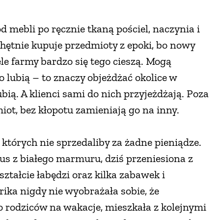
d mebli po ręcznie tkaną pościel, naczynia i
chętnie kupuje przedmioty z epoki, bo nowy
ele farmy bardzo się tego cieszą. Mogą
o lubią – to znaczy objeżdżać okolice w
ią. A klienci sami do nich przyjeżdżają. Poza
miot, bez kłopotu zamieniają go na inny.
, których nie sprzedaliby za żadne pieniądze.
s z białego marmuru, dziś przeniesiona z
tałcie łabędzi oraz kilka zabawek i
ika nigdy nie wyobrażała sobie, że
o rodziców na wakacje, mieszkała z kolejnymi