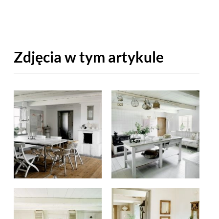
OM
BUDUJEMY DOM
DY
ZIELEŃ W DOMU
Zdjęcia w tym artykule
RALNA APTECZKA
A DOMOWE
EŁO
RZEMIOSŁO
ZYSTAWKI
ZUPY
TWORY
INNE