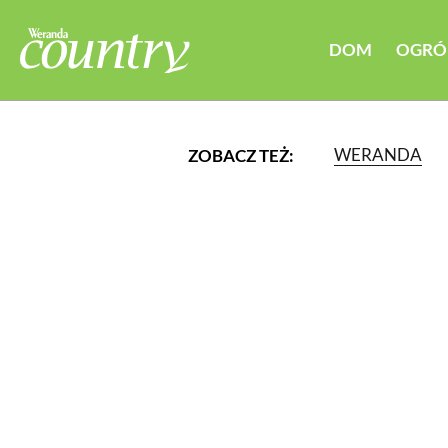
DOM
OGRÓ
WERANDA
ZOBACZ TEŻ:
LUB WYBIERZ JEDNĄ Z K