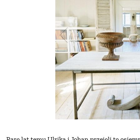
Parę lat temu Ulrika i Johan przejęli tę osi