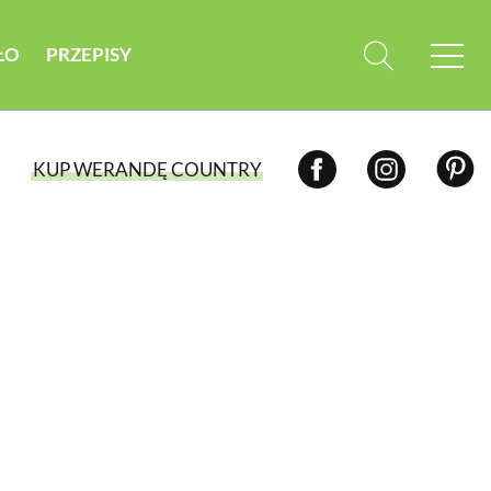
ŁO
PRZEPISY
KUP WERANDĘ COUNTRY
WYBIERZ TYP WYDANIA
WYDANIE DRUKOWANE
aktualny numer z dostawą do domu
E-WYDANIE PDF
przeglądaj bezpośrednio na Twoim
komputerze lub urządzeniu mobilnym