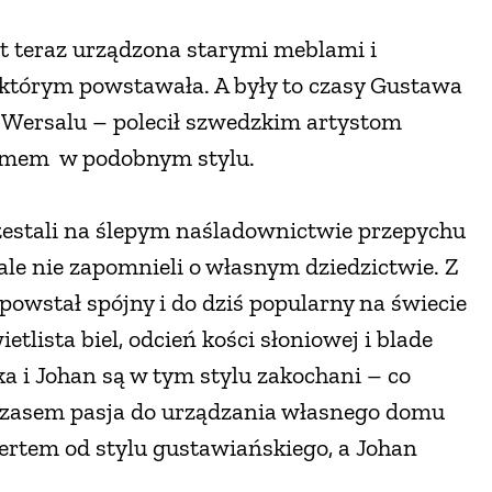
st teraz urządzona starymi meblami i
w którym powstawała. A były to czasy Gustawa
 Wersalu – polecił szwedzkim artystom
olmem w podobnym stylu.
zestali na ślepym naśladownictwie przepychu
ale nie zapomnieli o własnym dziedzictwie. Z
powstał spójny i do dziś popularny na świecie
tlista biel, odcień kości słoniowej i blade
ka i Johan są w tym stylu zakochani – co
 czasem pasja do urządzania własnego domu
pertem od stylu gustawiańskiego, a Johan