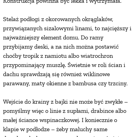
Konstrukcja powinna być lekka i wytrzymała.
Stelaż podłogi z okorowanych okrąglaków,
przywiązanych sizalowymi linami, to najcięższy i
najważniejszy element domu. Do ramy
przybijamy deski, a na nich można postawić
choćby tropik z namiotu albo wiatrochron
przypominający muszlę. Świetnie w roli ścian i
dachu sprawdzają się również wiklinowe
parawany, maty okienne z bambusa czy trzciny.
Wejście do krainy z bajki nie może być zwykłe –
pomyślmy więc o linie z supłami, drabince albo
małej ściance wspinaczkowej. I koniecznie o
klapie w podłodze – żeby maluchy same