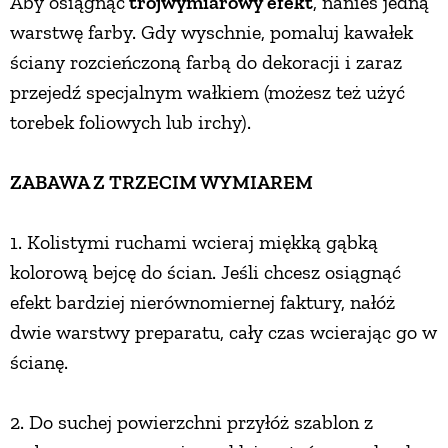
Aby osiągnąć
trójwymiarowy efekt
, nanieś jedną
warstwę farby. Gdy wyschnie, pomaluj kawałek
ściany rozcieńczoną farbą do dekoracji i zaraz
przejedź specjalnym wałkiem (możesz też użyć
torebek foliowych lub irchy).
ZABAWA Z TRZECIM WYMIAREM
1. Kolistymi ruchami wcieraj miękką gąbką
kolorową bejcę do ścian. Jeśli chcesz osiągnąć
efekt bardziej nierównomiernej faktury, nałóż
dwie warstwy preparatu, cały czas wcierając go w
ścianę.
2. Do suchej powierzchni przyłóż szablon z