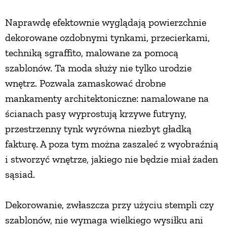
Naprawdę efektownie wyglądają powierzchnie
ZWIERZĘTA W NATURZE
dekorowane ozdobnymi tynkami, przecierkami,
techniką sgraffito, malowane za pomocą
GRZYBY
szablonów. Ta moda służy nie tylko urodzie
wnętrz. Pozwala zamaskować drobne
KRAJOBRAZ
mankamenty architektoniczne: namalowane na
ścianach pasy wyprostują krzywe futryny,
RĘKODZIEŁO
przestrzenny tynk wyrówna niezbyt gładką
fakturę. A poza tym można zaszaleć z wyobraźnią
RZEMIOSŁO
i stworzyć wnętrze, jakiego nie będzie miał żaden
sąsiad.
ZWYCZAJE
Dekorowanie, zwłaszcza przy użyciu stempli czy
ZRÓB TO SAM
szablonów, nie wymaga wielkiego wysiłku ani