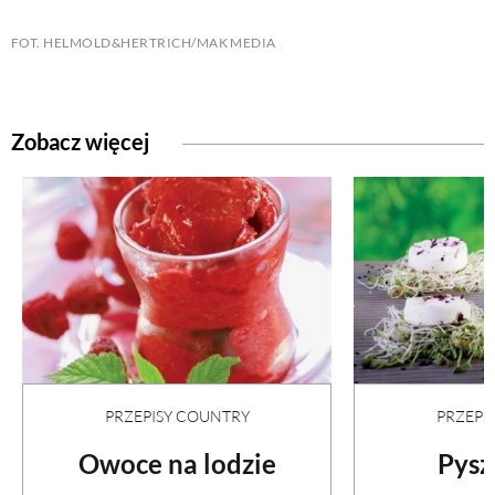
FOT. HELMOLD&HERTRICH/MAK MEDIA
Zobacz więcej
PRZEPISY COUNTRY
PRZEPI
Owoce na lodzie
Pysz