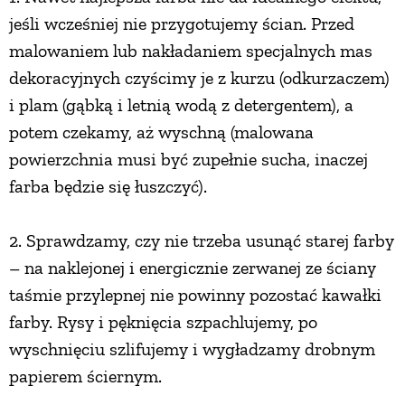
jeśli wcześniej nie przygotujemy ścian. Przed
PRZETWORY
malowaniem lub nakładaniem specjalnych mas
dekoracyjnych czyścimy je z kurzu (odkurzaczem)
INNE
i plam (gąbką i letnią wodą z detergentem), a
potem czekamy, aż wyschną (malowana
powierzchnia musi być zupełnie sucha, inaczej
farba będzie się łuszczyć).
2. Sprawdzamy, czy nie trzeba usunąć starej farby
– na naklejonej i energicznie zerwanej ze ściany
taśmie przylepnej nie powinny pozostać kawałki
farby. Rysy i pęknięcia szpachlujemy, po
wyschnięciu szlifujemy i wygładzamy drobnym
papierem ściernym.