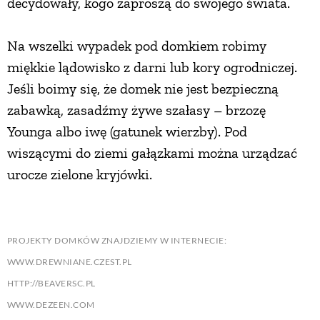
decydowały, kogo zaproszą do swojego świata.
Na wszelki wypadek pod domkiem robimy
miękkie lądowisko z darni lub kory ogrodniczej.
Jeśli boimy się, że domek nie jest bezpieczną
zabawką, zasadźmy żywe szałasy – brzozę
Younga albo iwę (gatunek wierzby). Pod
wiszącymi do ziemi gałązkami można urządzać
urocze zielone kryjówki.
PROJEKTY DOMKÓW ZNAJDZIEMY W INTERNECIE:
WWW.DREWNIANE.CZEST.PL
HTTP://BEAVERSC.PL
WWW.DEZEEN.COM