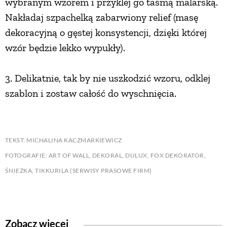
wybranym wzorem i przyklej go taśmą malarską.
Nakładaj szpachelką zabarwiony relief (masę
dekoracyjną o gęstej konsystencji, dzięki której
wzór będzie lekko wypukły).
3. Delikatnie, tak by nie uszkodzić wzoru, odklej
szablon i zostaw całość do wyschnięcia.
TEKST: MICHALINA KACZMARKIEWICZ
FOTOGRAFIE: ART OF WALL, DEKORAL, DULUX, FOX DEKORATOR,
ŚNIEŻKA, TIKKURILA (SERWISY PRASOWE FIRM)
Zobacz więcej