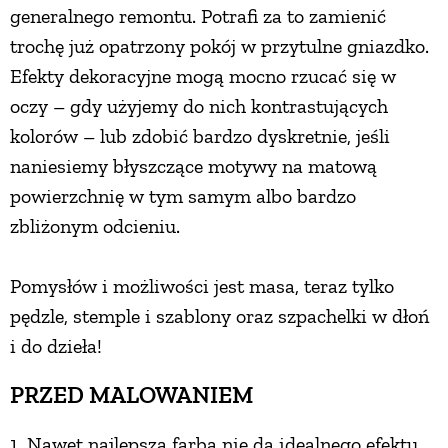
generalnego remontu. Potrafi za to zamienić
PRZEPISY
trochę już opatrzony pokój w przytulne gniazdko.
Efekty dekoracyjne mogą mocno rzucać się w
ŚNIADANIA
oczy – gdy użyjemy do nich kontrastujących
kolorów – lub zdobić bardzo dyskretnie, jeśli
naniesiemy błyszczące motywy na matową
PRZYSTAWKI
powierzchnię w tym samym albo bardzo
zbliżonym odcieniu.
ZUPY
Pomysłów i możliwości jest masa, teraz tylko
DANIA GŁÓWNE
pędzle, stemple i szablony oraz szpachelki w dłoń
i do dzieła!
CIASTA I DESERY
PRZED MALOWANIEM
DODATKI
1. Nawet najlepsza farba nie da idealnego efektu,