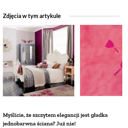
Zdjęcia w tym artykule
NATURALNIE
URODA
NATURALNA APTECZKA
DLA DOMU
EKO ŻYCIE
PRZYRODA
Myślicie, że szczytem elegancji jest gładka
jednobarwna ściana? Już nie!
ZWIERZĘTA DOMOWE