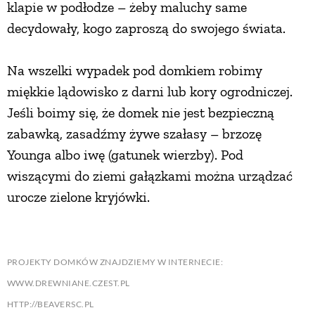
klapie w podłodze – żeby maluchy same
decydowały, kogo zaproszą do swojego świata.
Na wszelki wypadek pod domkiem robimy
miękkie lądowisko z darni lub kory ogrodniczej.
Jeśli boimy się, że domek nie jest bezpieczną
zabawką, zasadźmy żywe szałasy – brzozę
Younga albo iwę (gatunek wierzby). Pod
wiszącymi do ziemi gałązkami można urządzać
urocze zielone kryjówki.
PROJEKTY DOMKÓW ZNAJDZIEMY W INTERNECIE:
WWW.DREWNIANE.CZEST.PL
HTTP://BEAVERSC.PL