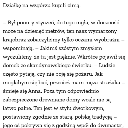
Działkę na wzgórzu kupili zimą.
PRZETWORY
– Był ponury styczeń, do tego mgła, widoczność
INNE
może na dziesięć metrów, ten nasz wymarzony
krajobraz zobaczyliśmy tylko oczami wyobraźni –
wspominają. – Jakimś szóstym zmysłem
wyczuliśmy, że tu jest pięknie. Wkrótce pojawił się
domek ze skandynawskiego świerku. – Ludzie
często pytają, czy nie boję się pożaru. Jak
mogłabym się bać, przecież mam męża strażaka –
śmieje się Anna. Poza tym odpowiednio
zabezpieczone drewniane domy wcale nie są
łatwo palne. Ten jest w stylu dworkowym,
postawiony zgodnie ze starą, polską tradycją –
jego oś pokrywa się z godziną wpół do dwunastej,