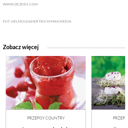
WWW.DEZEEN.COM
FOT. HELMOLD&HERTRICH/MAK MEDIA
Zobacz więcej
PRZEPISY COUNTRY
PRZEPI