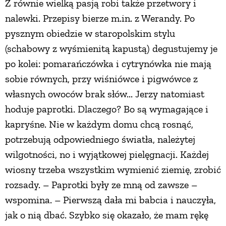
Z równie wielką pasją robi także przetwory i
nalewki. Przepisy bierze m.in. z Werandy. Po
pysznym obiedzie w staropolskim stylu
(schabowy z wyśmienitą kapustą) degustujemy je
po kolei: pomarańczówka i cytrynówka nie mają
sobie równych, przy wiśniówce i pigwówce z
własnych owoców brak słów... Jerzy natomiast
hoduje paprotki. Dlaczego? Bo są wymagające i
kapryśne. Nie w każdym domu chcą rosnąć,
potrzebują odpowiedniego światła, należytej
wilgotności, no i wyjątkowej pielęgnacji. Każdej
wiosny trzeba wszystkim wymienić ziemię, zrobić
rozsady. – Paprotki były ze mną od zawsze –
wspomina. – Pierwszą dała mi babcia i nauczyła,
jak o nią dbać. Szybko się okazało, że mam rękę