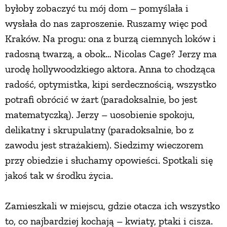
byłoby zobaczyć tu mój dom – pomyślała i
PRZEPISY
wysłała do nas zaproszenie. Ruszamy więc pod
Kraków. Na progu: ona z burzą ciemnych loków i
ŚNIADANIA
radosną twarzą, a obok… Nicolas Cage? Jerzy ma
urodę hollywoodzkiego aktora. Anna to chodząca
radość, optymistka, kipi serdecznością, wszystko
PRZYSTAWKI
potrafi obrócić w żart (paradoksalnie, bo jest
matematyczką). Jerzy – uosobienie spokoju,
ZUPY
delikatny i skrupulatny (paradoksalnie, bo z
zawodu jest strażakiem). Siedzimy wieczorem
DANIA GŁÓWNE
przy obiedzie i słuchamy opowieści. Spotkali się
jakoś tak w środku życia.
CIASTA I DESERY
Zamieszkali w miejscu, gdzie otacza ich wszystko
DODATKI
to, co najbardziej kochają – kwiaty, ptaki i cisza.