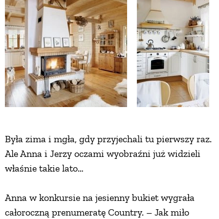
ZWIERZĘTA W NATURZE
GRZYBY
KRAJOBRAZ
RĘKODZIEŁO
Była zima i mgła, gdy przyjechali tu pierwszy raz.
RZEMIOSŁO
Ale Anna i Jerzy oczami wyobraźni już widzieli
właśnie takie lato…
ZWYCZAJE
Anna w konkursie na jesienny bukiet wygrała
ZRÓB TO SAM
całoroczną prenumeratę Country. – Jak miło