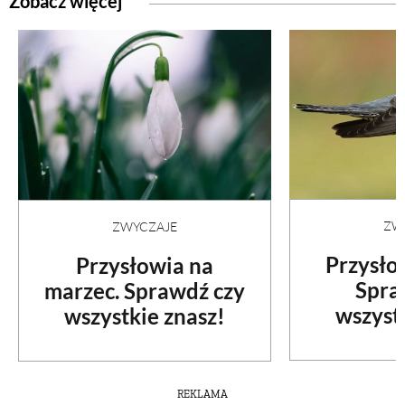
Zobacz więcej
PRZEPISY
ŚNIADANIA
PRZYSTAWKI
ZUPY
ZW
ZWYCZAJE
Przysło
Przysłowia na
DANIA GŁÓWNE
Spra
marzec. Sprawdź czy
wszyst
wszystkie znasz!
CIASTA I DESERY
DODATKI
REKLAMA