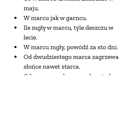
maju.
W marcu jak w garncu.
Ile mgły w marcu, tyle deszczu w
lecie.
W marcu mgły, powódź za sto dni.
Od dwudziestego marca zagrzewa
słońce nawet starca.
Gdy w marcu deszcz pada, wtedy
rolnik biada, gdy słońce jaśnieje, to
rolnik się śmieje.
W świętej Halszki dzionek (2 marca)
nuci już skowronek.
Na Świętego Kazimierza (4 marca)