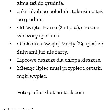
zima też do grudnia.
Jaki Jakub po południu, taka zima też
ZWIERZĘTA W NATURZE
po grudniu.
Od świętej Hanki (26 lipca), chłodne
GRZYBY
wieczory i poranki.
KRAJOBRAZ
Około dnia świętej Marty (29 lipca) ze
żniwami już nie żarty.
RĘKODZIEŁO
Lipcowe deszcze dla chłopa kleszcze.
Miesiąc lipiec musi przypiec i ostatki
RZEMIOSŁO
mąki wypiec.
ZWYCZAJE
Fotografia: Shutterstock.com
ZRÓB TO SAM