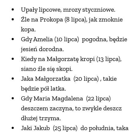
Upały lipcowe, mrozy styczniowe.
NATURALNIE
Źle na Prokopa (8 lipca), jak zmoknie
kopa.
URODA
Gdy Amelia (10 lipca) pogodna, będzie
jesień dorodna.
NATURALNA APTECZKA
Kiedy na Małgorzatę kropi (13 lipca),
siano źle się skopi.
DLA DOMU
Jaka Małgorzatka (20 lipca) , takie
będzie pół latka.
EKO ŻYCIE
Gdy Maria Magdalena (22 lipca)
deszczem zaczyna, to zwykle deszcz
PRZYRODA
dłużej trzyma.
Jaki Jakub (25 lipca) do południa, taka
ZWIERZĘTA DOMOWE