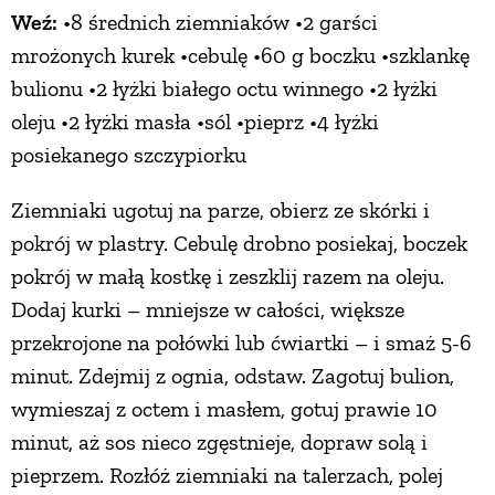
Weź:
•8 średnich ziemniaków •2 garści
mrożonych kurek •cebulę •60 g boczku •szklankę
bulionu •2 łyżki białego octu winnego •2 łyżki
oleju •2 łyżki masła •sól •pieprz •4 łyżki
posiekanego szczypiorku
Ziemniaki ugotuj na parze, obierz ze skórki i
pokrój w plastry. Cebulę drobno posiekaj, boczek
pokrój w małą kostkę i zeszklij razem na oleju.
Dodaj kurki – mniejsze w całości, większe
przekrojone na połówki lub ćwiartki – i smaż 5-6
minut. Zdejmij z ognia, odstaw. Zagotuj bulion,
wymieszaj z octem i masłem, gotuj prawie 10
minut, aż sos nieco zgęstnieje, dopraw solą i
pieprzem. Rozłóż ziemniaki na talerzach, polej