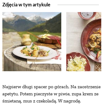
Zdjęcia w tym artykule
ZWIERZĘTA W NATURZE
GRZYBY
KRAJOBRAZ
RĘKODZIEŁO
RZEMIOSŁO
ZWYCZAJE
Najpierw długi spacer po górach. Na zaostrzenie
apetytu. Potem pieczyste w piwie, zupa krem ze
śmietaną, mus z czekoladą. W nagrodę.
ZRÓB TO SAM