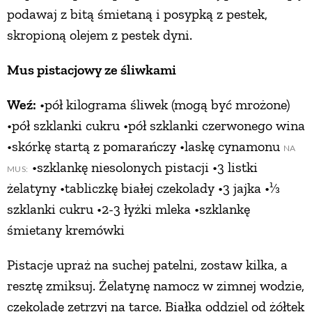
podawaj z bitą śmietaną i posypką z pestek,
skropioną olejem z pestek dyni.
Mus pistacjowy ze śliwkami
Weź:
•pół kilograma śliwek (mogą być mrożone)
•pół szklanki cukru •pół szklanki czerwonego wina
•skórkę startą z pomarańczy •laskę cynamonu
NA
•szklankę niesolonych pistacji •3 listki
MUS:
żelatyny •tabliczkę białej czekolady •3 jajka •¹⁄3
szklanki cukru •2-3 łyżki mleka •szklankę
śmietany kremówki
Pistacje upraż na suchej patelni, zostaw kilka, a
resztę zmiksuj. Żelatynę namocz w zimnej wodzie,
czekoladę zetrzyj na tarce. Białka oddziel od żółtek