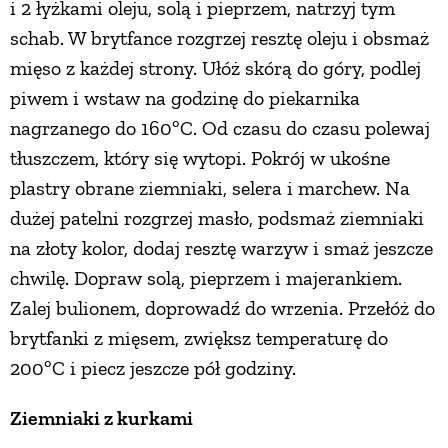
i 2 łyżkami oleju, solą i pieprzem, natrzyj tym
schab. W brytfance rozgrzej resztę oleju i obsmaż
mięso z każdej strony. Ułóż skórą do góry, podlej
piwem i wstaw na godzinę do piekarnika
nagrzanego do 160ºC. Od czasu do czasu polewaj
tłuszczem, który się wytopi. Pokrój w ukośne
plastry obrane ziemniaki, selera i marchew. Na
dużej patelni rozgrzej masło, podsmaż ziemniaki
na złoty kolor, dodaj resztę warzyw i smaż jeszcze
chwilę. Dopraw solą, pieprzem i majerankiem.
Zalej bulionem, doprowadź do wrzenia. Przełóż do
brytfanki z mięsem, zwiększ temperaturę do
200ºC i piecz jeszcze pół godziny.
Ziemniaki z kurkami