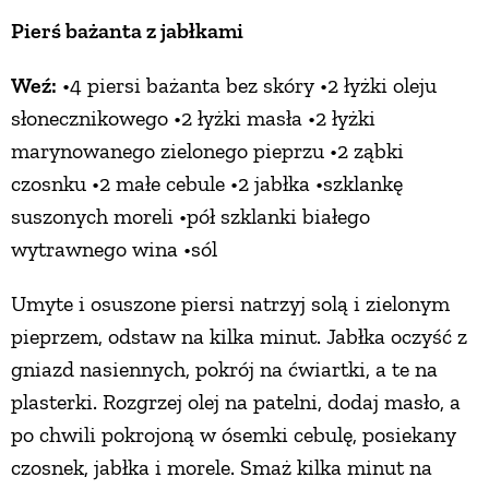
Pierś bażanta z jabłkami
PRZEPISY
Weź:
•4 piersi bażanta bez skóry •2 łyżki oleju
ŚNIADANIA
słonecznikowego •2 łyżki masła •2 łyżki
marynowanego zielonego pieprzu •2 ząbki
PRZYSTAWKI
czosnku •2 małe cebule •2 jabłka •szklankę
suszonych moreli •pół szklanki białego
wytrawnego wina •sól
ZUPY
Umyte i osuszone piersi natrzyj solą i zielonym
DANIA GŁÓWNE
pieprzem, odstaw na kilka minut. Jabłka oczyść z
gniazd nasiennych, pokrój na ćwiartki, a te na
CIASTA I DESERY
plasterki. Rozgrzej olej na patelni, dodaj masło, a
po chwili pokrojoną w ósemki cebulę, posiekany
DODATKI
czosnek, jabłka i morele. Smaż kilka minut na