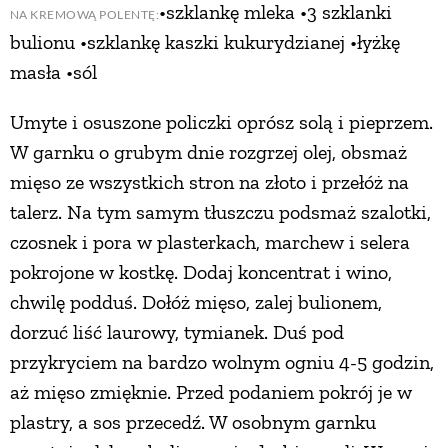
•szklankę mleka •3 szklanki
NA KREMOWĄ POLENTĘ:
bulionu •szklankę kaszki kukurydzianej •łyżkę
masła •sól
Umyte i osuszone policzki oprósz solą i pieprzem.
W garnku o grubym dnie rozgrzej olej, obsmaż
mięso ze wszystkich stron na złoto i przełóż na
talerz. Na tym samym tłuszczu podsmaż szalotki,
czosnek i pora w plasterkach, marchew i selera
pokrojone w kostkę. Dodaj koncentrat i wino,
chwilę podduś. Dołóż mięso, zalej bulionem,
dorzuć liść laurowy, tymianek. Duś pod
przykryciem na bardzo wolnym ogniu 4-5 godzin,
aż mięso zmięknie. Przed podaniem pokrój je w
plastry, a sos przecedź. W osobnym garnku