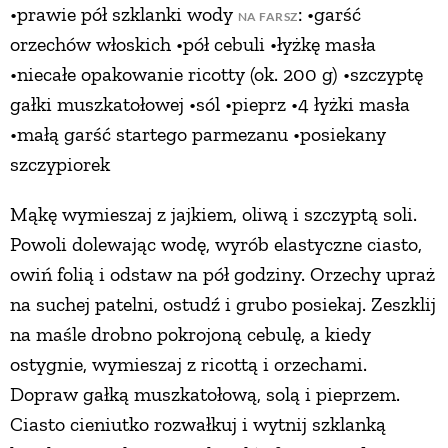
•prawie pół szklanki wody
: •garść
NA FARSZ
orzechów włoskich •pół cebuli •łyżkę masła
•niecałe opakowanie ricotty (ok. 200 g) •szczyptę
gałki muszkatołowej •sól •pieprz •4 łyżki masła
•małą garść startego parmezanu •posiekany
szczypiorek
Mąkę wymieszaj z jajkiem, oliwą i szczyptą soli.
Powoli dolewając wodę, wyrób elastyczne ciasto,
owiń folią i odstaw na pół godziny. Orzechy upraż
na suchej patelni, ostudź i grubo posiekaj. Zeszklij
na maśle drobno pokrojoną cebulę, a kiedy
ostygnie, wymieszaj z ricottą i orzechami.
Dopraw gałką muszkatołową, solą i pieprzem.
Ciasto cieniutko rozwałkuj i wytnij szklanką