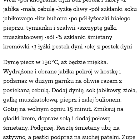
jabłka •małą cebulę •łyżkę oliwy •pół szklanki soku
jabłkowego •litr bulionu •po pół łyżeczki białego
pieprzu, tymianku i szałwii •szczyptę gałki
muszkatołowej •sól •¾ szklanki śmietany
kremówki •3 łyżki pestek dyni •olej z pestek dyni
Dynię piecz w 190ºC, aż będzie miękka.
Wydrążone i obrane jabłka pokrój w kostkę i
podsmaż w dużym garnku na oliwie razem z
posiekaną cebulą. Dodaj dynię, sok jabłkowy, zioła,
gałkę muszkatołową, pieprz i zalej bulionem.
Gotuj na wolnym ogniu 15 minut. Zmiksuj na
gładki krem, dopraw solą i dodaj połowę
śmietany. Podgrzej. Resztę śmietany ubij na
sztywno, a pestki podpraż na suchej patelni. Zupę