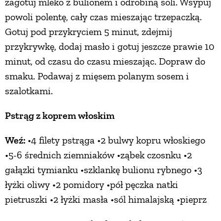
zagotuj mleko z bulionem i odrobiną soli. Wsypuj
powoli polentę, cały czas mieszając trzepaczką.
Gotuj pod przykryciem 5 minut, zdejmij
przykrywkę, dodaj masło i gotuj jeszcze prawie 10
minut, od czasu do czasu mieszając. Dopraw do
smaku. Podawaj z mięsem polanym sosem i
szalotkami.
Pstrąg z koprem włoskim
Weź:
•4 filety pstrąga •2 bulwy kopru włoskiego
•5-6 średnich ziemniaków •ząbek czosnku •2
gałązki tymianku •szklankę bulionu rybnego •3
łyżki oliwy •2 pomidory •pół pęczka natki
pietruszki •2 łyżki masła •sól himalajską •pieprz