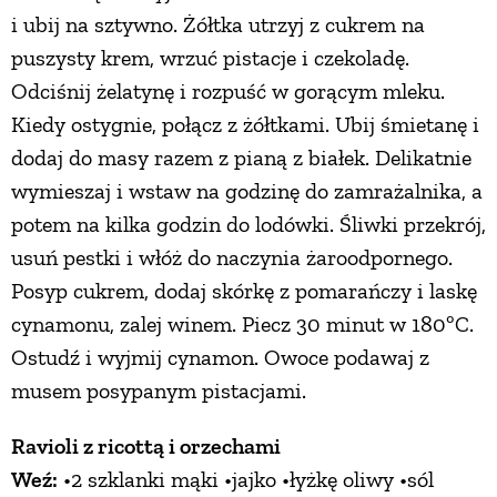
i ubij na sztywno. Żółtka utrzyj z cukrem na
puszysty krem, wrzuć pistacje i czekoladę.
Odciśnij żelatynę i rozpuść w gorącym mleku.
Kiedy ostygnie, połącz z żółtkami. Ubij śmietanę i
dodaj do masy razem z pianą z białek. Delikatnie
wymieszaj i wstaw na godzinę do zamrażalnika, a
potem na kilka godzin do lodówki. Śliwki przekrój,
usuń pestki i włóż do naczynia żaroodpornego.
Posyp cukrem, dodaj skórkę z pomarańczy i laskę
cynamonu, zalej winem. Piecz 30 minut w 180ºC.
Ostudź i wyjmij cynamon. Owoce podawaj z
musem posypanym pistacjami.
Ravioli z ricottą i orzechami
Weź:
•2 szklanki mąki •jajko •łyżkę oliwy •sól