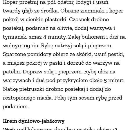
Koper przetnij na pół, odetnij łodygi i usuń
twardy głąb ze środka. Obrane ziemniaki i koper
pokrój w cienkie plasterki. Czosnek drobno
posiekaj, podsmaż na oliwie, dodaj warzywa i
tymianek, smaż 4 minuty. Zalej bulionem i duś na
wolnym ogniu. Rybę natrzyj solą i pieprzem.
Sparzone pomidory obierz ze skórki, usuń pestki,
a miąższ pokrój w paski i dorzuć do warzyw na
patelni. Dopraw solą i pieprzem. Rybę ułóż na
warzywach i duś pod przykryciem około 5 minut.
Natkę pietruszki drobno posiekaj i dodaj do
roztopionego masła. Polej tym sosem rybę przed
podaniem.
Krem dyniowo-jabłkowy
Weź:
•pół kilograma dyni bez pestek i skóry •2