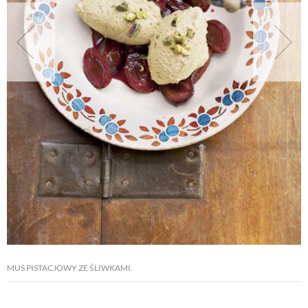
NATURALNIE
URODA
NATURALNA APTECZKA
DLA DOMU
EKO ŻYCIE
PRZYRODA
MUS PISTACJOWY ZE ŚLIWKAMI.
ZWIERZĘTA DOMOWE