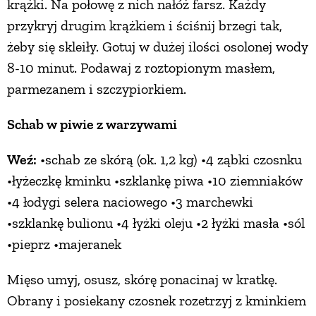
krążki. Na połowę z nich nałóż farsz. Każdy
przykryj drugim krążkiem i ściśnij brzegi tak,
żeby się skleiły. Gotuj w dużej ilości osolonej wody
8-10 minut. Podawaj z roztopionym masłem,
parmezanem i szczypiorkiem.
Schab w piwie z warzywami
Weź:
•schab ze skórą (ok. 1,2 kg) •4 ząbki czosnku
•łyżeczkę kminku •szklankę piwa •10 ziemniaków
•4 łodygi selera naciowego •3 marchewki
•szklankę bulionu •4 łyżki oleju •2 łyżki masła •sól
•pieprz •majeranek
Mięso umyj, osusz, skórę ponacinaj w kratkę.
Obrany i posiekany czosnek rozetrzyj z kminkiem