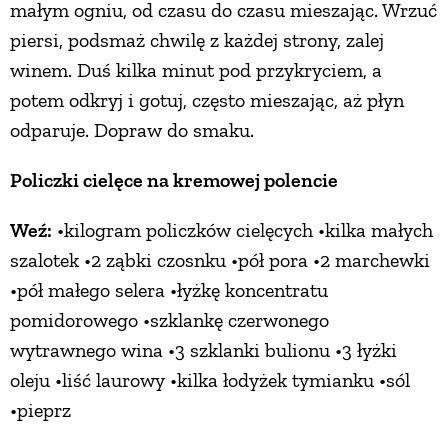
małym ogniu, od czasu do czasu mieszając. Wrzuć
PRZETWORY
piersi, podsmaż chwilę z każdej strony, zalej
winem. Duś kilka minut pod przykryciem, a
INNE
potem odkryj i gotuj, często mieszając, aż płyn
odparuje. Dopraw do smaku.
Policzki cielęce na kremowej polencie
Weź:
•kilogram policzków cielęcych •kilka małych
szalotek •2 ząbki czosnku •pół pora •2 marchewki
•pół małego selera •łyżkę koncentratu
pomidorowego •szklankę czerwonego
wytrawnego wina •3 szklanki bulionu •3 łyżki
oleju •liść laurowy •kilka łodyżek tymianku •sól
•pieprz