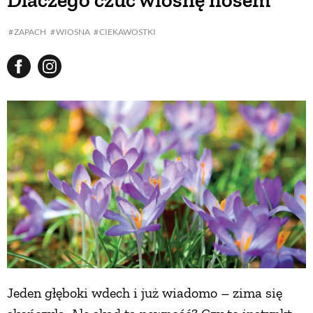
Dlaczego czuć wiosnę nosem
ZAPACH
WIOSNA
CIEKAWOSTKI
Jeden głęboki wdech i już wiadomo – zima się