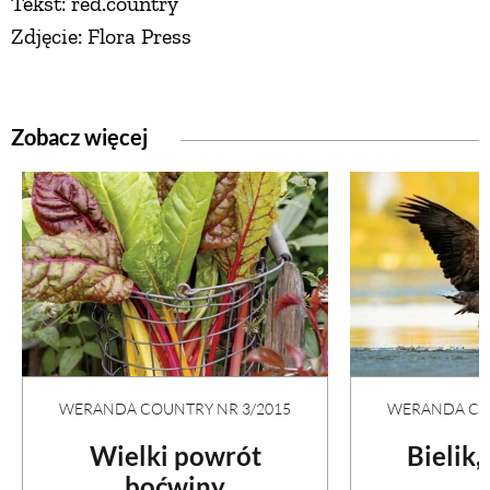
Tekst: red.country
Zdjęcie: Flora Press
Zobacz więcej
WERANDA COUNTRY NR 3/2015
WERANDA COU
Wielki powrót
Bielik,
boćwiny