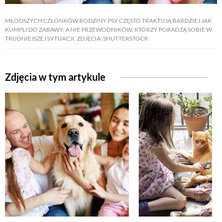
MŁODSZYCH CZŁONKÓW RODZINY PSY CZĘSTO TRAKTUJĄ BARDZIEJ JAK
NATURALNIE
KUMPLI DO ZABAWY, A NIE PRZEWODNIKÓW, KTÓRZY PORADZĄ SOBIE W
TRUDNIEJSZEJ SYTUACJI. ZDJĘCIA: SHUTTERSTOCK
URODA
Zdjęcia w tym artykule
NATURALNA APTECZKA
DLA DOMU
EKO ŻYCIE
PRZYRODA
ZWIERZĘTA DOMOWE