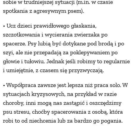
sobie w trudniejszej sytuacji (m.in. w czasie
spotkania z agresywnym psem).
PRZEPISY
• Ucz dzieci prawidłowego głaskania,
ŚNIADANIA
szczotkowania i wycierania zwierzaka po
spacerze. Psy lubią być dotykane pod brodą i po
PRZYSTAWKI
szyi, ale nie przepadają za poklepywaniem po
głowie i tułowiu. Jednak jeśli robimy to regularnie
ZUPY
i umiejętnie, z czasem się przyzwyczają.
• Współpraca zawsze jest lepsza niż praca solo. W
DANIA GŁÓWNE
sytuacjach kryzysowych, na przykład w razie
choroby, inni mogą nas zastąpić i oszczędzimy
CIASTA I DESERY
psu stresu, choćby spacerowania z osobą, która
robi to od niechcenia lub za bardzo go pogania.
DODATKI