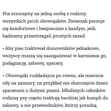
ZWIERZĘTA W NATURZE
Nie zrzucajmy na jedną osobę z rodziny
wszystkich psich obowiązków. Zwierzak poczuje
GRZYBY
się komfortowo i bezpiecznie z każdym, jeśli
będziemy przestrzegali prostych zasad.
KRAJOBRAZ
• Aby pies traktował domowników jednakowo,
wszyscy muszą się zaangażować w karmienie go,
RĘKODZIEŁO
pielęgnację, zabawy, spacery.
RZEMIOSŁO
• Obowiązki rozkładajcie po równo, ale mierzcie
siły na zamiary, na przykład nie obarczajcie dzieci
ZWYCZAJE
spacerami z dużymi psami. Młodszych członków
rodziny psy często traktują bardziej jak kumpli do
zabawy, a nie przewodników, którzy poradzą
ZRÓB TO SAM