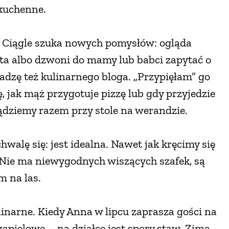
 kuchenne.
. Ciągle szuka nowych pomysłów: ogląda
ta albo dzwoni do mamy lub babci zapytać o
wadzę też kulinarnego bloga. „Przypięłam” go
, jak mąż przygotuje pizzę lub gdy przyjedzie
iądziemy razem przy stole na werandzie.
walę się: jest idealna. Nawet jak kręcimy się
ja. Nie ma niewygodnych wiszących szafek, są
m na las.
linarne. Kiedy Anna w lipcu zaprasza gości na
kąpielowe – na działce jest spory staw. Zimą