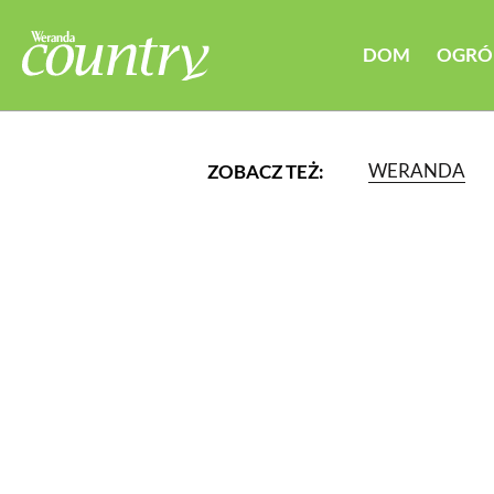
DOM
OGRÓ
WERANDA
ZOBACZ TEŻ:
LUB WYBIERZ JEDNĄ Z K