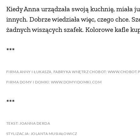
Kiedy Anna urządzała swoją kuchnię, miała j
innych. Dobrze wiedziała więc, czego chce. Sze
żadnych wiszących szafek. Kolorowe kafle kupi
***
FIRMA ANNY I ŁUKASZA, FABRYKA WNĘTRZ CHOBOT: WWW.CHOBOT.P
FIRMA DOMY I DOMKI: WWW.DOMYIDOMKI.COM
***
TEKST: JOANNA DERDA
STYLIZACJA: JOLANTA MUSIAŁOWICZ