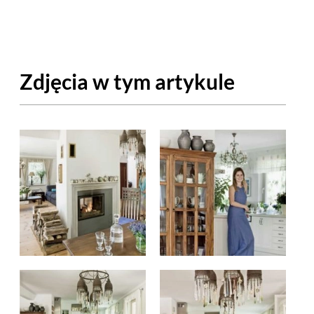
OM
BUDUJEMY DOM
DY
ZIELEŃ W DOMU
Zdjęcia w tym artykule
RALNA APTECZKA
A DOMOWE
EŁO
RZEMIOSŁO
ZYSTAWKI
ZUPY
TWORY
INNE