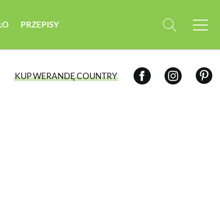
ŁO
PRZEPISY
KUP WERANDĘ COUNTRY
WYBIERZ TYP WYDANIA
WYDANIE DRUKOWANE
aktualny numer z dostawą do domu
E-WYDANIE PDF
przeglądaj bezpośrednio na Twoim
komputerze lub urządzeniu mobilnym