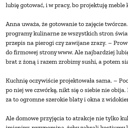
lubię gotować, i w pracy, bo projektuję meble
Anna uważa, że gotowanie to zajęcie twórcze
programy kulinarne ze wszystkich stron świa
przepis na pierogi czy zawijane zrazy. – Pro
do firmowej strony www. Ale najbardziej lubię
brat z żoną i razem zrobimy sushi, a potem s
Kuchnię oczywiście projektowała sama. – Poch
po niej we czwórkę, nikt się o siebie nie obi
za to ogromne szerokie blaty i okna z widokie
Ale domowe przyjęcia to atrakcje nie tylko ku
imieniny, przypomina, żeby zabrali kostiumy 