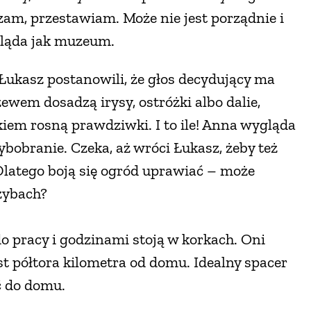
am, przestawiam. Może nie jest porządnie i
gląda jak muzeum.
i Łukasz postanowili, że głos decydujący ma
ewem dosadzą irysy, ostróżki albo dalie,
kiem rosną prawdziwki. I to ile! Anna wygląda
zybobranie. Czeka, aż wróci Łukasz, żeby też
 Dlatego boją się ogród uprawiać – może
zybach?
o pracy i godzinami stoją w korkach. Oni
st półtora kilometra od domu. Idealny spacer
ć do domu.