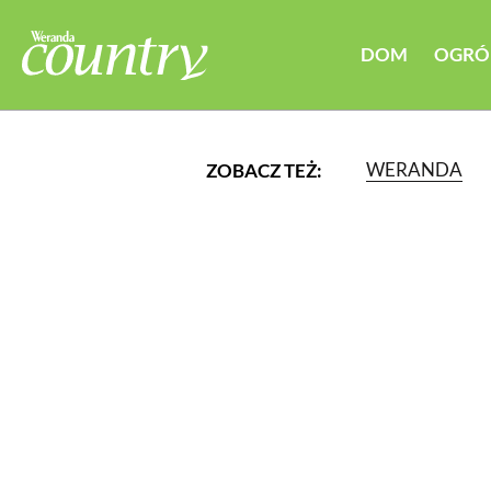
DOM
OGRÓ
WERANDA
ZOBACZ TEŻ:
LUB WYBIERZ JEDNĄ Z K