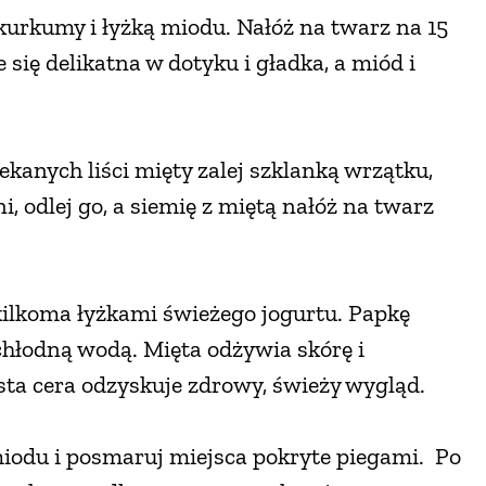
 kurkumy i łyżką miodu. Nałóż na twarz na 15
 się delikatna w dotyku i gładka, a miód i
ekanych liści mięty zalej szklanką wrzątku,
, odlej go, a siemię z miętą nałóż na twarz
 kilkoma łyżkami świeżego jogurtu. Papkę
hłodną wodą. Mięta odżywia skórę i
sta cera odzyskuje zdrowy, świeży wygląd.
 miodu i posmaruj miejsca pokryte piegami. Po