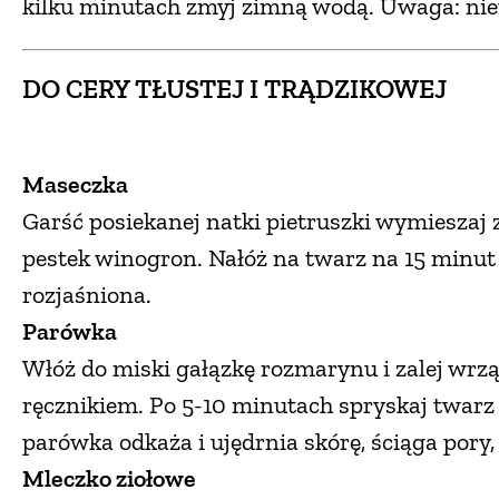
kilku minutach zmyj zimną wodą. Uwaga: nie
DO CERY TŁUSTEJ I TRĄDZIKOWEJ
Maseczka
Garść posiekanej natki pietruszki wymieszaj
pestek winogron. Nałóż na twarz na 15 minut –
rozjaśniona.
Parówka
Włóż do miski gałązkę rozmarynu i zalej wrz
ręcznikiem. Po 5-10 minutach spryskaj twa
parówka odkaża i ujędrnia skórę, ściąga pory, 
Mleczko ziołowe