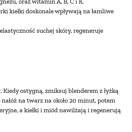
nezu, oraz witamin A, B, C i K.
rki kiełki doskonale wpływają na łamliwe
lastyczność suchej skóry, regeneruje
y. Kiedy ostygną, zmiksuj blenderem z łyżką
ę nałóż na twarz na około 20 minut, potem
ryjne, a kiełki i miód nawilżają i regenerują