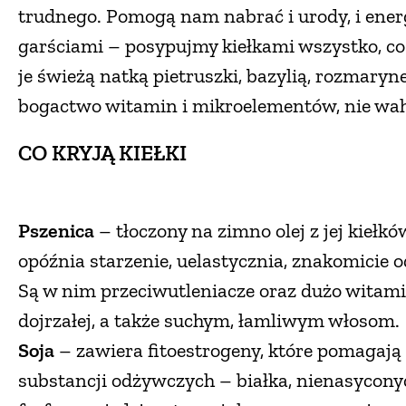
trudnego. Pomogą nam nabrać i urody, i energ
garściami – posypujmy kiełkami wszystko, co 
je świeżą natką pietruszki, bazylią, rozmaryne
bogactwo witamin i mikroelementów, nie waha
CO KRYJĄ KIEŁKI
Pszenica
– tłoczony na zimno olej z jej kieł
opóźnia starzenie, uelastycznia, znakomicie
Są w nim przeciwutleniacze oraz dużo witamin 
dojrzałej, a także suchym, łamliwym włosom.
Soja
– zawiera fitoestrogeny, które pomagają
substancji odżywczych – białka, nienasycon