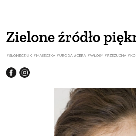
DOM
DOMY W POL
OGRÓD
WARZYWA
Zielone źródło pięk
PROJEKTOWANIE
SŁONECZNIK
MASECZKA
URODA
CERA
WŁOSY
RZEŻUCHA
KO
DLA DOM
ZWIERZĘTA W NAT
ZWYCZAJE
ZRÓ
DANIA GŁÓW