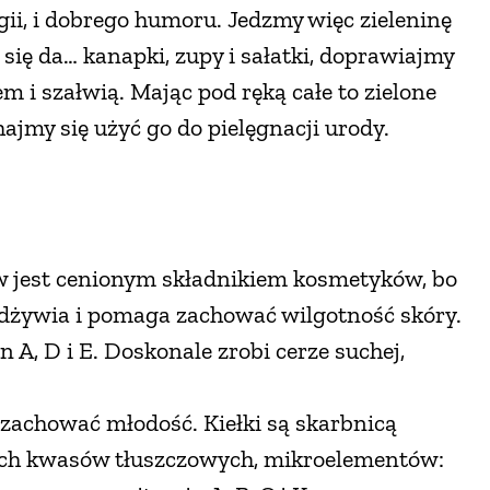
ii, i dobrego humoru. Jedzmy więc zieleninę
się da… kanapki, zupy i sałatki, doprawiajmy
m i szałwią. Mając pod ręką całe to zielone
jmy się użyć go do pielęgnacji urody.
ków jest cenionym składnikiem kosmetyków, bo
 odżywia i pomaga zachować wilgotność skóry.
A, D i E. Doskonale zrobi cerze suchej,
 zachować młodość. Kiełki są skarbnicą
ych kwasów tłuszczowych, mikroelementów: