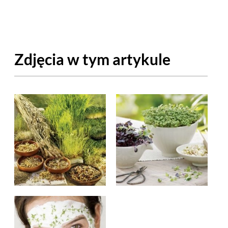
OM
BUDUJEMY DOM
DY
ZIELEŃ W DOMU
Zdjęcia w tym artykule
RALNA APTECZKA
A DOMOWE
EŁO
RZEMIOSŁO
ZYSTAWKI
ZUPY
TWORY
INNE