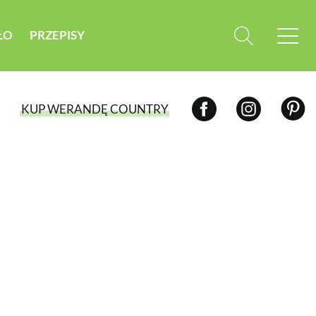
ŁO
PRZEPISY
KUP WERANDĘ COUNTRY
WYBIERZ TYP WYDANIA
WYDANIE DRUKOWANE
aktualny numer z dostawą do domu
E-WYDANIE PDF
przeglądaj bezpośrednio na Twoim
komputerze lub urządzeniu mobilnym