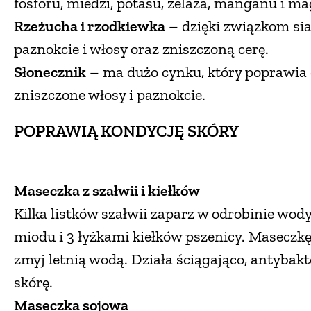
fosforu, miedzi, potasu, żelaza, manganu i mag
Rzeżucha i rzodkiewka
– dzięki związkom sia
paznokcie i włosy oraz zniszczoną cerę.
Słonecznik
– ma dużo cynku, który poprawia e
zniszczone włosy i paznokcie.
POPRAWIĄ KONDYCJĘ SKÓRY
Maseczka z szałwii i kiełków
Kilka listków szałwii zaparz w odrobinie wod
miodu i 3 łyżkami kiełków pszenicy. Maseczk
zmyj letnią wodą. Działa ściągająco, antybakte
skórę.
Maseczka sojowa