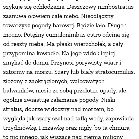
szykuje się ochłodzenie. Deszczowy nimbostratus
zasnuwa ołowiem całe niebo. Nieodłączny
towarzysz pogody barowej. Będzie lało. Długo i
mocno. Potężny cumulonimbus ostro odcina się
od reszty nieba. Ma płaski wierzchołek, a cały
przypomina kowadło. Na jego widok lepiej
zmykać do domu. Przynosi porywisty wiatr i
sztormy na morzu. Szary lub biały stratocumulus,
złożony z zaokrąglonych, walcowatych
bałwanków, niesie ze sobą przelotne opady, ale
ogólnie zwiastuje załamanie pogody. Niski
stratus, dobrze widoczny nad morzem, bo
wygląda jak szary szal nad taflą wody, zapowiada
trzydniówkę. I mżawkę oraz mgły, bo ta chmura
to nic innego, jak wiszące nad ziemią miliony