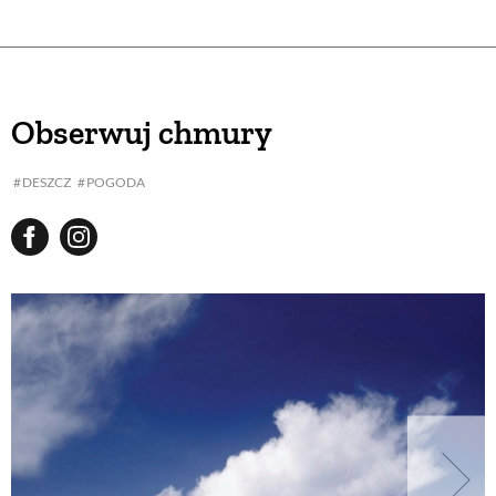
Obserwuj chmury
DESZCZ
POGODA