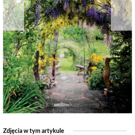
NATURALNIE
URODA
NATURALNA APTECZKA
DLA DOMU
EKO ŻYCIE
PRZYRODA
ZWIERZĘTA DOMOWE
Zdjęcia w tym artykule