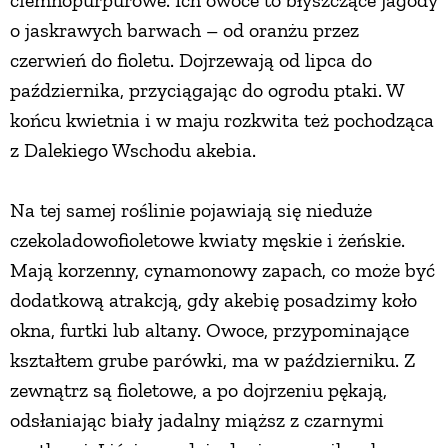
ciemnopurpurowe. Ich owoce to błyszczące jagody
o jaskrawych barwach – od oranżu przez
czerwień do fioletu. Dojrzewają od lipca do
października, przyciągając do ogrodu ptaki. W
końcu kwietnia i w maju rozkwita też pochodząca
z Dalekiego Wschodu akebia.
Na tej samej roślinie pojawiają się nieduże
czekoladowofioletowe kwiaty męskie i żeńskie.
Mają korzenny, cynamonowy zapach, co może być
dodatkową atrakcją, gdy akebię posadzimy koło
okna, furtki lub altany. Owoce, przypominające
kształtem grube parówki, ma w październiku. Z
zewnątrz są fioletowe, a po dojrzeniu pękają,
odsłaniając biały jadalny miąższ z czarnymi