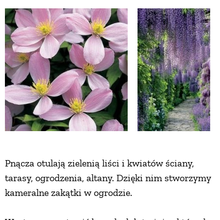
ZWIERZĘTA W NATURZE
GRZYBY
KRAJOBRAZ
RĘKODZIEŁO
RZEMIOSŁO
Pnącza otulają zielenią liści i kwiatów ściany,
tarasy, ogrodzenia, altany. Dzięki nim stworzymy
ZWYCZAJE
kameralne zakątki w ogrodzie.
ZRÓB TO SAM