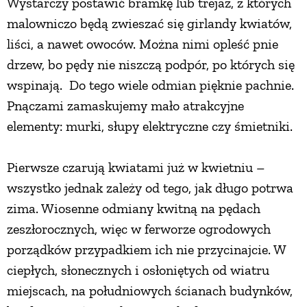
Wystarczy postawić bramkę lub trejaż, z których
malowniczo będą zwieszać się girlandy kwiatów,
PRZEPISY
liści, a nawet owoców. Można nimi opleść pnie
drzew, bo pędy nie niszczą podpór, po których się
ŚNIADANIA
wspinają. Do tego wiele odmian pięknie pachnie.
Pnączami zamaskujemy mało atrakcyjne
PRZYSTAWKI
elementy: murki, słupy elektryczne czy śmietniki.
ZUPY
Pierwsze czarują kwiatami już w kwietniu –
wszystko jednak zależy od tego, jak długo potrwa
DANIA GŁÓWNE
zima. Wiosenne odmiany kwitną na pędach
zeszłorocznych, więc w ferworze ogrodowych
CIASTA I DESERY
porządków przypadkiem ich nie przycinajcie. W
ciepłych, słonecznych i osłoniętych od wiatru
DODATKI
miejscach, na południowych ścianach budynków,