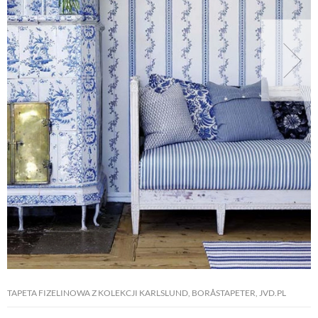
NATURALNIE
URODA
NATURALNA APTECZKA
DLA DOMU
EKO ŻYCIE
PRZYRODA
TAPETA FIZELINOWA Z KOLEKCJI KARLSLUND, BORÅSTAPETER, JVD.PL
ZWIERZĘTA DOMOWE