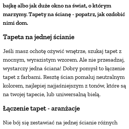
bajkę albo jak duże okno na świat, o którym
PRZEPISY
marzymy. Tapety na ścianę - popatrz, jak ozdobić
nimi dom.
ŚNIADANIA
Tapeta na jednej ścianie
PRZYSTAWKI
Jeśli masz ochotę ożywić wnętrze, szukaj tapet z
mocnym, wyrazistym wzorem. Ale nie przesadzaj,
ZUPY
wystarczy jedna ściana! Dobry pomysł to łączenie
tapet z farbami. Resztę ścian pomaluj neutralnym
DANIA GŁÓWNE
kolorem, najlepiej najjaśniejszym z tonów, które są
na twojej tapecie, lub uniwersalną bielą.
CIASTA I DESERY
Łączenie tapet - aranżacje
DODATKI
Nie bój się zestawiać na jednej ścianie różnych