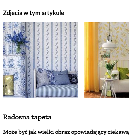
Zdjęcia w tym artykule
ZWIERZĘTA W NATURZE
GRZYBY
KRAJOBRAZ
RĘKODZIEŁO
RZEMIOSŁO
ZWYCZAJE
Radosna tapeta
ZRÓB TO SAM
Może być jak wielki obraz opowiadający ciekawą