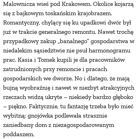
Malownicza wieś pod Krakowem. Okolice kojarzą
PRZEPISY
się z bajkowym toskańskim krajobrazem.
Romantyczny, chylący się ku upadkowi dwór był
już w trakcie generalnego remontu. Nawet trochę
ŚNIADANIA
przypadkowy zakup „banalnego” gospodarstwa w
niedalekim sąsiedztwie nie psuł harmonogramu
PRZYSTAWKI
prac. Kasia i Tomek kupili je dla pracowników
zatrudnionych przy remoncie i pracach
ZUPY
gospodarskich we dworze. No i dlatego, że mają
bujną wyobraźnię i nawet w niezbyt atrakcyjnych
DANIA GŁÓWNE
rzeczach widzą ukryte – niekiedy bardzo głęboko
– piękno. Faktycznie, tu fantazję trzeba było mieć
CIASTA I DESERY
wybitną: gnojówka podlewała strasznie
zaniedbany dom z niezagospodarowanym
DODATKI
poddaszem.