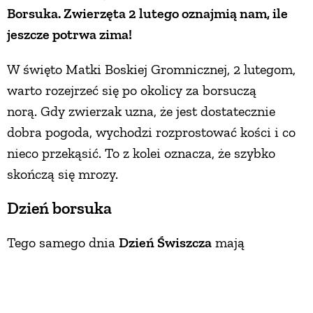
Borsuka. Zwierzęta 2 lutego oznajmią nam, ile
jeszcze potrwa zima!
W święto Matki Boskiej Gromnicznej, 2 lutegom,
warto rozejrzeć się po okolicy za borsuczą
norą. Gdy zwierzak uzna, że jest dostatecznie
dobra pogoda, wychodzi rozprostować kości i co
nieco przekąsić. To z kolei oznacza, że szybko
skończą się mrozy.
Dzień borsuka
Tego samego dnia
Dzień Świszcza
mają
Amerykanie i Kanadyjczycy – jest bardziej znany
od naszego
Dnia Borsuka
, bo nakręcono o nim
film (tytuł na język polski przetłumaczono z