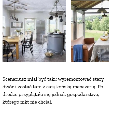
ZWIERZĘTA W NATURZE
GRZYBY
KRAJOBRAZ
RĘKODZIEŁO
RZEMIOSŁO
Scenariusz miał być taki: wyremontować stary
dwór i zostać tam z całą końską menażerią. Po
ZWYCZAJE
drodze przyplątało się jednak gospodarstwo,
którego nikt nie chciał.
ZRÓB TO SAM