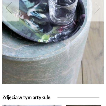
NATURALNIE
URODA
NATURALNA APTECZKA
DLA DOMU
EKO ŻYCIE
PRZYRODA
Zdjęcia w tym artykule
ZWIERZĘTA DOMOWE