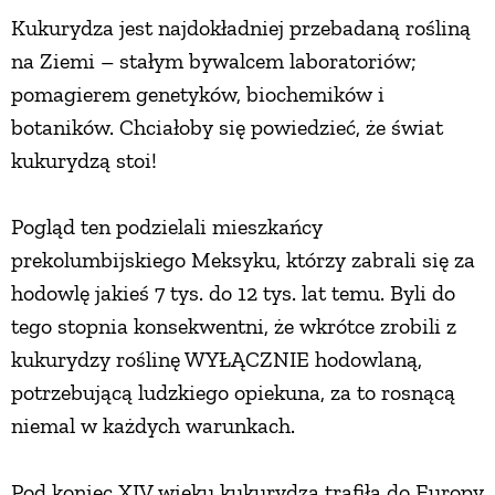
Kukurydza jest najdokładniej przebadaną rośliną
na Ziemi – stałym bywalcem laboratoriów;
pomagierem genetyków, biochemików i
botaników. Chciałoby się powiedzieć, że świat
kukurydzą stoi!
Pogląd ten podzielali mieszkańcy
prekolumbijskiego Meksyku, którzy zabrali się za
hodowlę jakieś 7 tys. do 12 tys. lat temu. Byli do
tego stopnia konsekwentni, że wkrótce zrobili z
kukurydzy roślinę WYŁĄCZNIE hodowlaną,
potrzebującą ludzkiego opiekuna, za to rosnącą
niemal w każdych warunkach.
Pod koniec XIV wieku kukurydza trafiła do Europy