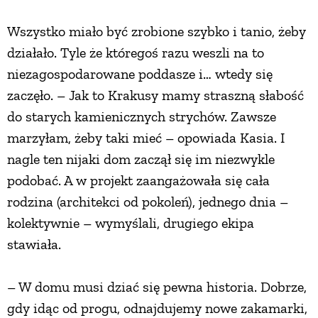
PRZETWORY
Wszystko miało być zrobione szybko i tanio, żeby
działało. Tyle że któregoś razu weszli na to
INNE
niezagospodarowane poddasze i… wtedy się
zaczęło. – Jak to Krakusy mamy straszną słabość
do starych kamienicznych strychów. Zawsze
marzyłam, żeby taki mieć – opowiada Kasia. I
nagle ten nijaki dom zaczął się im niezwykle
podobać. A w projekt zaangażowała się cała
rodzina (architekci od pokoleń), jednego dnia –
kolektywnie – wymyślali, drugiego ekipa
stawiała.
– W domu musi dziać się pewna historia. Dobrze,
gdy idąc od progu, odnajdujemy nowe zakamarki,