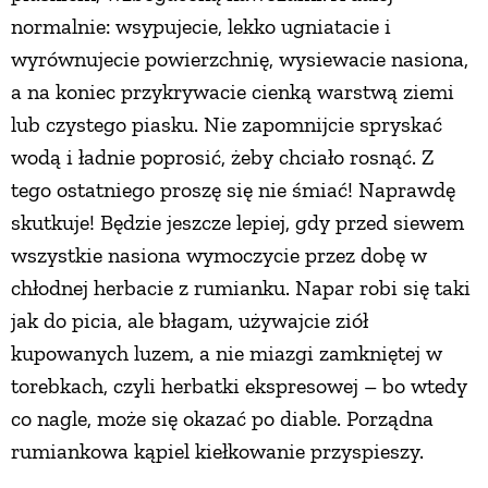
normalnie: wsypujecie, lekko ugniatacie i
PRZETWORY
wyrównujecie powierzchnię, wysiewacie nasiona,
a na koniec przykrywacie cienką warstwą ziemi
INNE
lub czystego piasku. Nie zapomnijcie spryskać
wodą i ładnie poprosić, żeby chciało rosnąć. Z
tego ostatniego proszę się nie śmiać! Naprawdę
skutkuje! Będzie jeszcze lepiej, gdy przed siewem
wszystkie nasiona wymoczycie przez dobę w
chłodnej herbacie z rumianku. Napar robi się taki
jak do picia, ale błagam, używajcie ziół
kupowanych luzem, a nie miazgi zamkniętej w
torebkach, czyli herbatki ekspresowej – bo wtedy
co nagle, może się okazać po diable. Porządna
rumiankowa kąpiel kiełkowanie przyspieszy.