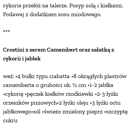
cykorie przełóż na talerze. Posyp solą i kiełkami.
Podawaj z dodatkiem sosu miodowego.
***
Crostini z serem Camembert oraz sałatką z
cykorii i jabłek
weź: •4 bułki typu ciabatta •8 okrągłych plastrów
camemberta o grubości ok. ½ cm •1-2 jabłka
•cykorię •pęczek kiełków rzodkiewki •2-3 łyżki
orzeszków piniowych•2 łyżki oleju •3 łyżki octu
jabłkowego•sól •świeżo zmielony pieprz •szczyptę
cukru