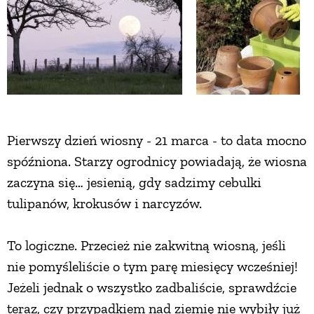
ZWIERZĘTA W NATURZE
GRZYBY
KRAJOBRAZ
Pierwszy dzień wiosny - 21 marca - to data mocno
spóźniona. Starzy ogrodnicy powiadają, że wiosna
RĘKODZIEŁO
zaczyna się… jesienią, gdy sadzimy cebulki
tulipanów, krokusów i narcyzów.
RZEMIOSŁO
To logiczne. Przecież nie zakwitną wiosną, jeśli
ZWYCZAJE
nie pomyśleliście o tym parę miesięcy wcześniej!
Jeżeli jednak o wszystko zadbaliście, sprawdźcie
ZRÓB TO SAM
teraz, czy przypadkiem nad ziemię nie wybiły już