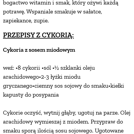
bogactwo witamin i smak, który ożywi każdą
potrawę. Wspaniale smakuje w sałatce,
zapiekance, zupie.
PRZEPISY Z CYKORIĄ:
Cykoria z sosem miodowym
weź: •8 cykorii •sól •½ szklanki oleju
arachidowego•2-3 łyżki miodu
gryczanego•ciemny sos sojowy do smaku•kiełki
kapusty do posypania
Cykorie oczyść, wytnij głąby, ugotuj na parze. Olej
arachidowy wymieszaj z miodem. Przypraw do
smaku sporą ilością sosu sojowego. Ugotowane