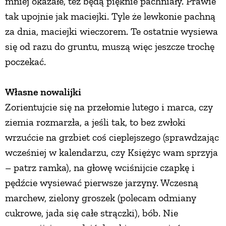
mniej okazałe, też będą pięknie pachniały. Prawie
tak upojnie jak maciejki. Tyle że lewkonie pachną
za dnia, maciejki wieczorem. Te ostatnie wysiewa
się od razu do gruntu, muszą więc jeszcze trochę
poczekać.
Własne nowalijki
Zorientujcie się na przełomie lutego i marca, czy
ziemia rozmarzła, a jeśli tak, to bez zwłoki
wrzućcie na grzbiet coś cieplejszego (sprawdzając
wcześniej w kalendarzu, czy Księżyc wam sprzyja
– patrz ramka), na głowę wciśnijcie czapkę i
pędźcie wysiewać pierwsze jarzyny. Wczesną
marchew, zielony groszek (polecam odmiany
cukrowe, jada się całe strączki), bób. Nie