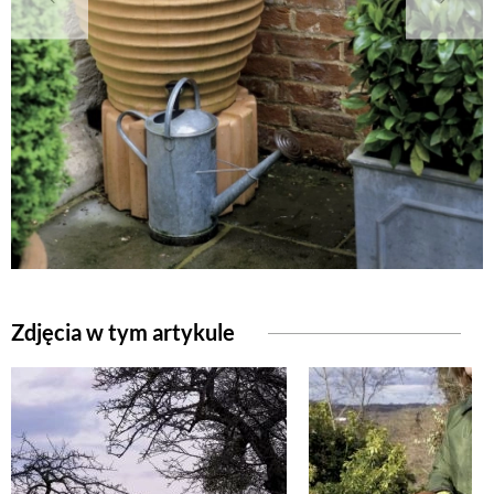
NATURALNIE
URODA
NATURALNA APTECZKA
DLA DOMU
Zdjęcia w tym artykule
EKO ŻYCIE
PRZYRODA
ZWIERZĘTA DOMOWE