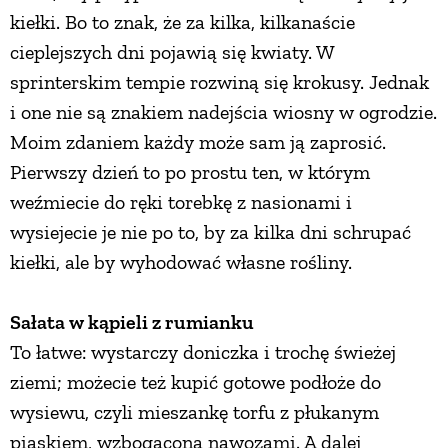
kiełki. Bo to znak, że za kilka, kilkanaście
PRZEPISY
cieplejszych dni pojawią się kwiaty. W
sprinterskim tempie rozwiną się krokusy. Jednak
ŚNIADANIA
i one nie są znakiem nadejścia wiosny w ogrodzie.
Moim zdaniem każdy może sam ją zaprosić.
PRZYSTAWKI
Pierwszy dzień to po prostu ten, w którym
weźmiecie do ręki torebkę z nasionami i
ZUPY
wysiejecie je nie po to, by za kilka dni schrupać
kiełki, ale by wyhodować własne rośliny.
DANIA GŁÓWNE
Sałata w kąpieli z rumianku
To łatwe: wystarczy doniczka i trochę świeżej
CIASTA I DESERY
ziemi; możecie też kupić gotowe podłoże do
wysiewu, czyli mieszankę torfu z płukanym
DODATKI
piaskiem, wzbogaconą nawozami. A dalej